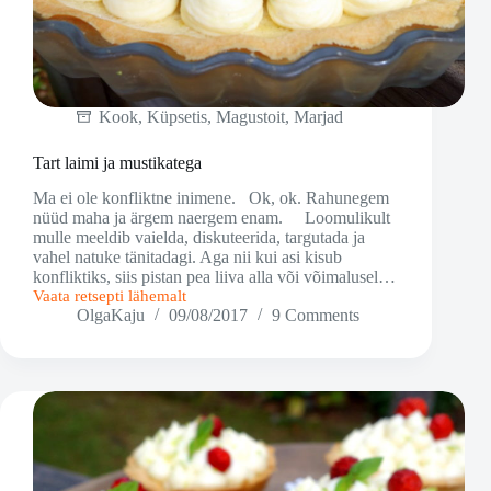
Kook
,
Küpsetis
,
Magustoit
,
Marjad
Tart laimi ja mustikatega
Ma ei ole konfliktne inimene. Ok, ok. Rahunegem
nüüd maha ja ärgem naergem enam. Loomulikult
mulle meeldib vaielda, diskuteerida, targutada ja
vahel natuke tänitadagi. Aga nii kui asi kisub
konfliktiks, siis pistan pea liiva alla või võimalusel…
Vaata retsepti lähemalt
Tart
OlgaKaju
09/08/2017
9 Comments
laimi
ja
mustikatega