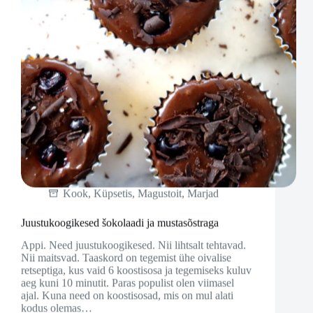
Kook
,
Küpsetis
,
Magustoit
,
Marjad
Juustukoogikesed šokolaadi ja mustasõstraga
Appi. Need juustukoogikesed. Nii lihtsalt tehtavad.
Nii maitsvad. Taaskord on tegemist ühe oivalise
retseptiga, kus vaid 6 koostisosa ja tegemiseks kuluv
aeg kuni 10 minutit. Paras populist olen viimasel
ajal. Kuna need on koostisosad, mis on mul alati
kodus olemas…