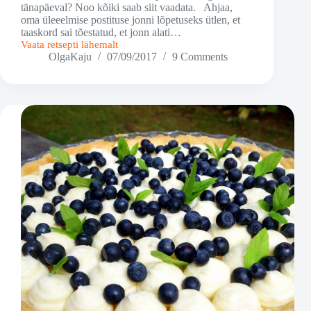
tänapäeval? Noo kõiki saab siit vaadata. Ahjaa,
oma üleeelmise postituse jonni lõpetuseks ütlen, et
taaskord sai tõestatud, et jonn alati…
Vaata retsepti lähemalt
Veel
OlgaKaju
07/09/2017
9 Comments
üks
makroonipostitus
–
kirsimakroonid