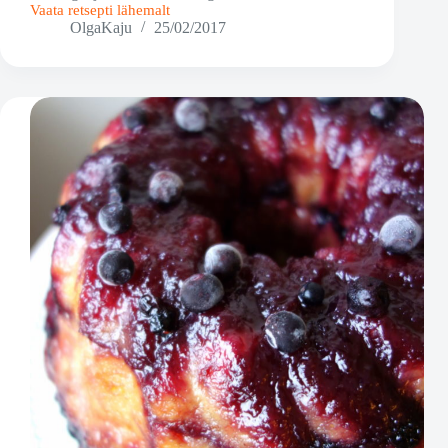
Vaata retsepti lähemalt
Lahtine
OlgaKaju
25/02/2017
mustasõstrapirukas