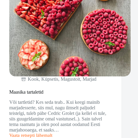
Kook
,
Küpsetis
,
Magustoit
,
Marjad
Maasika tartaletid
Või tartletid? Kes seda teab.. Kui keegi mainib
marjadesserte, siis mul, nagu ilmselt paljudel
teistelgi, tuleb pähe Cedric Grolet (ja kellel ei tule,
siis guugeldamine omal vastutusel..). Sain talvel
tema raamatu ja olen pool aastat oodanud Eesti
marjahooaega, et saaks…
Vaata retsepti lähemalt
Maasika