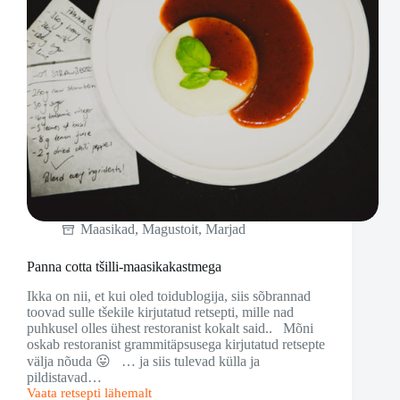
Maasikad
,
Magustoit
,
Marjad
Panna cotta tšilli-maasikakastmega
Ikka on nii, et kui oled toidublogija, siis sõbrannad
toovad sulle tšekile kirjutatud retsepti, mille nad
puhkusel olles ühest restoranist kokalt said.. Mõni
oskab restoranist grammitäpsusega kirjutatud retsepte
välja nõuda 😛 … ja siis tulevad külla ja
pildistavad…
Vaata retsepti lähemalt
Panna