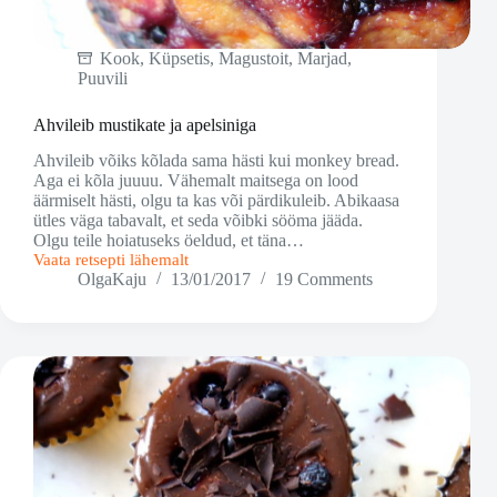
Kook
,
Küpsetis
,
Magustoit
,
Marjad
,
Puuvili
Ahvileib mustikate ja apelsiniga
Ahvileib võiks kõlada sama hästi kui monkey bread.
Aga ei kõla juuuu. Vähemalt maitsega on lood
äärmiselt hästi, olgu ta kas või pärdikuleib. Abikaasa
ütles väga tabavalt, et seda võibki sööma jääda.
Olgu teile hoiatuseks öeldud, et täna…
Vaata retsepti lähemalt
Ahvileib
OlgaKaju
13/01/2017
19 Comments
mustikate
ja
apelsiniga