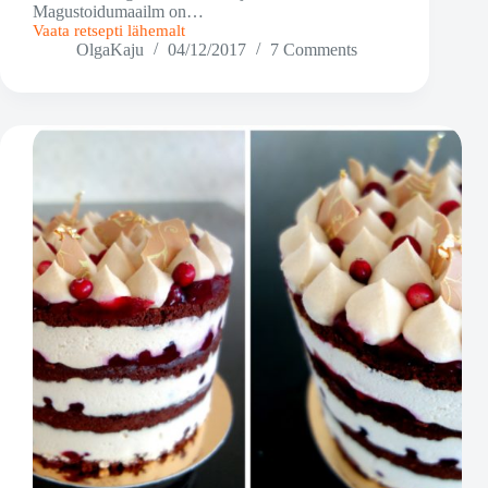
Magustoidumaailm on…
Vaata retsepti lähemalt
Trühvlid
OlgaKaju
04/12/2017
7 Comments
jõhvikate
ja
Kreeka
pähklitega