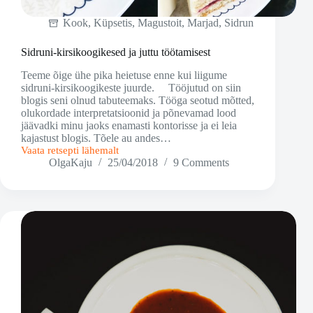
Kook
,
Küpsetis
,
Magustoit
,
Marjad
,
Sidrun
Sidruni-kirsikoogikesed ja juttu töötamisest
Teeme õige ühe pika heietuse enne kui liigume
sidruni-kirsikoogikeste juurde. Tööjutud on siin
blogis seni olnud tabuteemaks. Tööga seotud mõtted,
olukordade interpretatsioonid ja põnevamad lood
jäävadki minu jaoks enamasti kontorisse ja ei leia
kajastust blogis. Tõele au andes…
Vaata retsepti lähemalt
Sidruni-
OlgaKaju
25/04/2018
9 Comments
kirsikoogikesed
ja
juttu
töötamisest