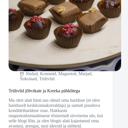
Jõulud
,
Kommid
,
Magustoit
,
Marjad
,
Šokolaad
,
Trühvlid
Trühvlid jõhvikate ja Kreeka pähklitega
Ma olen alati hästi aus olnud oma hariduse (et olen
hariduselt keskkonnakorraldaja) ja samuti puuduva
kondiitrihariduse osas. Hakkasin
magustoidumaailmasse tõsisemalt süvenema siis, kui
selle blogi lõin, ja olen blogis alati kajastanud oma
avastusi, arengut, uusi ideesid ja mõtteid.