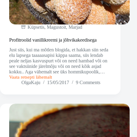
Küpsetis
,
Magustoit
,
Marjad
Profitroolid vanillikreemi ja jõhvikakeedisega
Just siis, kui ma mõtlen blogida, et hakkan siin seda
elu lapsega taaaaasapisi käppa saama, siis lendab
peale neljas kasvuspurt või on need hambad või on
see vaktsiinide järelmõju või on need kõik asjad
kokku.. Aga vähemalt see üks hommikupoolik,…
Vaata retsepti lähemalt
Profitroolid
OlgaKaju
15/05/2017
9 Comments
vanillikreemi
ja
jõhvikakeedisega