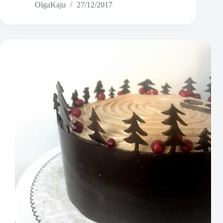
OlgaKaju
27/12/2017
cotta
tšilli-
maasikakastmega