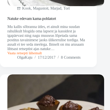
Kook
,
Magustoit
,
Marjad
,
Tort
Natuke edevam kama-pohlatort
Mu kallis sõbranna ütles, et ainult mina suudan
rahulikult blogida oma lapsest ja kassidest ja
igapäevast ning nagu muuseas lõpetada sama
postitus tavainimese jaoks ülikeerulise tordiga. Ma
ausalt ei tee seda meelega. Ilmselt on mu arusaam
lihtsast retseptist ajas natuke…
Vaata retsepti lähemalt
Natuke
OlgaKaju
17/12/2017
8 Comments
edevam
kama-
pohlatort