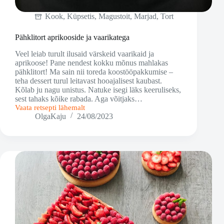
Kook
,
Küpsetis
,
Magustoit
,
Marjad
,
Tort
Pähklitort aprikooside ja vaarikatega
Veel leiab turult ilusaid värskeid vaarikaid ja
aprikoose! Pane nendest kokku mõnus mahlakas
pähklitort! Ma sain nii toreda koostööpakkumise –
teha dessert turul leitavast hooajalisest kaubast.
Kõlab ju nagu unistus. Natuke isegi läks keeruliseks,
sest tahaks kõike rabada. Aga võitjaks…
Vaata retsepti lähemalt
Pähklitort
OlgaKaju
24/08/2023
aprikooside
ja
vaarikatega