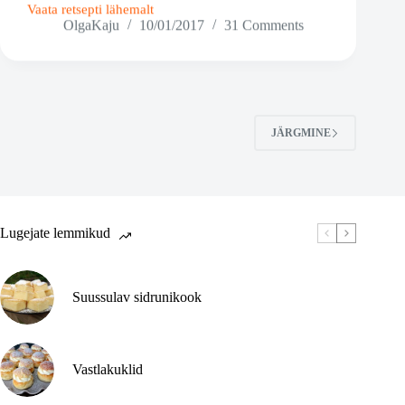
Vaata retsepti lähemalt
Juustukoogikesed
OlgaKaju
10/01/2017
31 Comments
šokolaadi
ja
mustasõstraga
JÄRGMINE
Lugejate lemmikud
Suussulav sidrunikook
Vastlakuklid