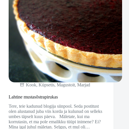
Kook
,
Küpsetis
,
Magustoit
,
Marjad
Lahtine mustasõstrapirukas
Tere, teie kadunud blogija siinpool. Seda postitust
olen alustanud juba viis korda ja kulunud on selleks
umbes täpselt kuus päeva. Mäletate, kui ma
korrutasin, et ma pole emalikku tüüpi inimene? Ei?
Mina igal juhul mäletan. Selgus, et mul oli…