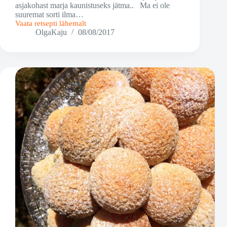
asjakohast marja kaunistuseks jätma.. Ma ei ole
suuremat sorti ilma…
Vaata retsepti lähemalt
Korvikesed
OlgaKaju
08/08/2017
tikrivõide
ja
laimikreemiga