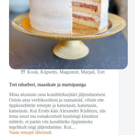
Kook
,
Küpsetis
,
Magustoit
,
Marjad
,
Tort
Tort rabarberi, maasikate ja martsipaniga
Mina alustasin oma kondiitrikarjääri jäljendamisest.
Ostsin aina veebikoolitusi ja raamatuid, võtsin ette
tippkondiitrite retsepte ja katsetasin, katsetasin,
katsetasin. Kui Eestis käis Alexander Kislitsyn, siis
tema suust ma esmakordselt kuulsingi kinnitust
mõttele, et parim viis kondiitriks õppimiseks
tegelikult ongi jäljendamine. Kui…
Vaata retsepti lähemalt
Tort