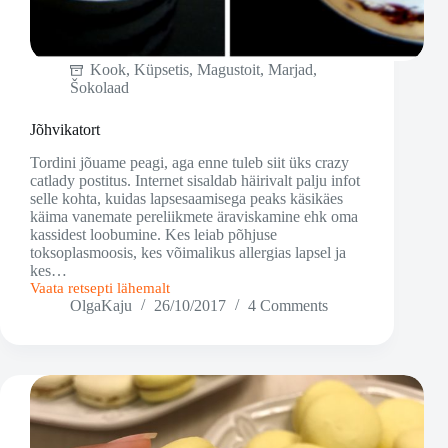
Kook
,
Küpsetis
,
Magustoit
,
Marjad
,
Šokolaad
Jõhvikatort
Tordini jõuame peagi, aga enne tuleb siit üks crazy
catlady postitus. Internet sisaldab häirivalt palju infot
selle kohta, kuidas lapsesaamisega peaks käsikäes
käima vanemate pereliikmete äraviskamine ehk oma
kassidest loobumine. Kes leiab põhjuse
toksoplasmoosis, kes võimalikus allergias lapsel ja
kes…
Vaata retsepti lähemalt
Jõhvikatort
OlgaKaju
26/10/2017
4 Comments