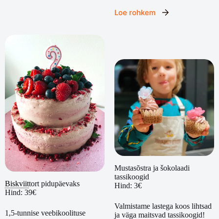
Loe rohkem
Mustasõstra ja šokolaadi
tassikoogid
Biskviit
tort pidupäevaks
Hind: 3€
Hind: 39€
Valmistame lastega koos lihtsad
1,5-tunnise veebikoolituse
ja väga maitsvad tassikoogid!