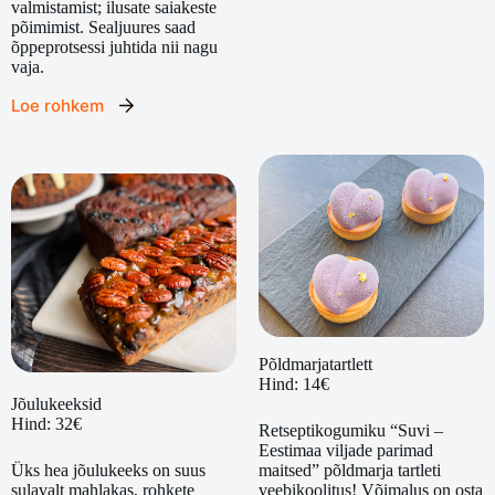
valmistamist; ilusate saiakeste
põimimist. Sealjuures saad
õppeprotsessi juhtida nii nagu
vaja.
Loe rohkem
Põldmarjatartlett
Hind: 14€
Jõulukeeksid
Hind: 32€
Retseptikogumiku “Suvi –
Eestimaa viljade parimad
maitsed” põldmarja tartleti
Üks hea jõulukeeks on suus
veebikoolitus! Võimalus on osta
sulavalt mahlakas, rohkete