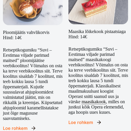
Maasika lõikekook pistaatsiaga
Ploomijäätis vahvlikorvis
Hind: 14€
Hind: 14€
Retseptikogumiku “Suvi –
Retseptikogumiku “Suvi –
Eestimaa viljade parimad
Eestimaa viljade parimad
maitsed” maasikakoogi
maitsed” ploomijäätise
veebikoolitus! Võimalus on osta
veebikoolitus! Võimalus on osta
ka terve veebikoolitus siit. Terve
ka terve veebikoolitus siit. Terve
koolitus sisaldab 7 koolitust, mis
koolitus sisaldab 7 koolitust, mis
teeb kokku lausa 5 tundi
teeb kokku lausa 5 tundi
õppematerjali. Klassikalisest
õppematerjali. Kujutle
maailmakuulsast koogist
suussulavat ahjuploomidest
Operast snitti saanud uus ja
valmistatud jäätist, mis on
värske
maasikakook
, milles on
rikkalik ja kreemjas. Küpsetatud
justkui kõik Opera elemendid,
ahjuploomid karamellistatakse
aga hoopis uues kuues.
just õige magususe
saavutamiseks.
Loe rohkem
Loe rohkem