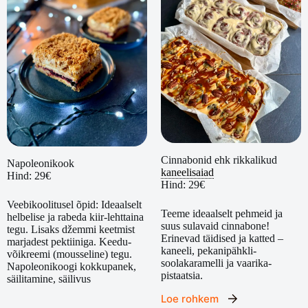
Cinnabonid ehk rikkalikud
Napoleonikook
kaneelisaiad
Hind: 29€
Hind: 29€
Veebikoolitusel õpid: Ideaalselt
Teeme ideaalselt pehmeid ja
helbelise ja rabeda kiir-lehttaina
suus sulavaid cinnabone!
tegu. Lisaks džemmi keetmist
Erinevad täidised ja katted –
marjadest pektiiniga. Keedu-
kaneeli, pekanipähkli-
võikreemi (mousseline) tegu.
soolakaramelli ja vaarika-
Napoleonikoogi kokkupanek,
pistaatsia.
säilitamine, säilivus
Loe rohkem