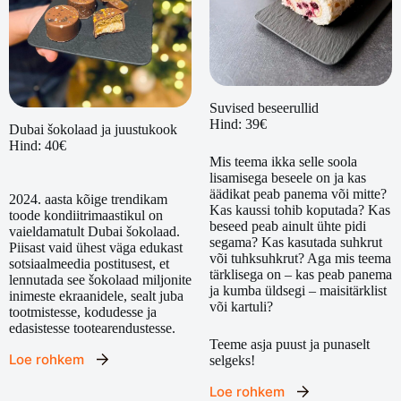
Suvised beseerullid
Hind: 39€
Dubai šokolaad ja juustukook
Hind: 40€
Mis teema ikka selle soola
lisamisega beseele on ja kas
äädikat peab panema või mitte?
2024. aasta kõige trendikam
Kas kaussi tohib koputada? Kas
toode kondiitrimaastikul on
beseed peab ainult ühte pidi
vaieldamatult Dubai šokolaad.
segama? Kas kasutada suhkrut
Piisast vaid ühest väga edukast
või tuhksuhkrut? Aga mis teema
sotsiaalmeedia postitusest, et
tärklisega on – kas peab panema
lennutada see šokolaad miljonite
ja kumba üldsegi – maisitärklist
inimeste ekraanidele, sealt juba
või kartuli?
tootmistesse, kodudesse ja
edasistesse tootearendustesse.
Teeme asja puust ja punaselt
Loe rohkem
selgeks!
Loe rohkem