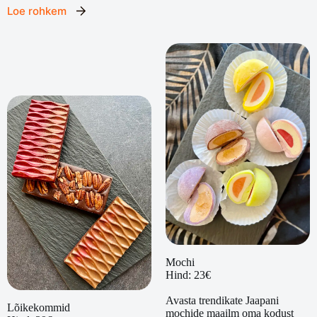
Loe rohkem
Mochi
Hind: 23€
Avasta trendikate Jaapani
Lõikekommid
mochide maailm oma kodust