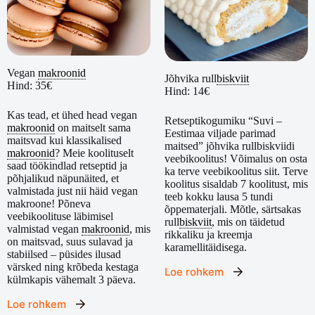
Vegan
makroonid
Jõhvika rull
biskviit
Hind: 35€
Hind: 14€
Kas tead, et ühed head vegan
Retseptikogumiku “Suvi –
makroonid
on maitselt sama
Eestimaa viljade parimad
maitsvad kui klassikalised
maitsed” jõhvika rullbiskviidi
makroonid
? Meie koolituselt
veebikoolitus! Võimalus on osta
saad töökindlad retseptid ja
ka terve veebikoolitus siit. Terve
põhjalikud näpunäited, et
koolitus sisaldab 7 koolitust, mis
valmistada just nii häid vegan
teeb kokku lausa 5 tundi
makroone! Põneva
õppematerjali. Mõtle, särtsakas
veebikoolituse läbimisel
rull
biskviit
, mis on täidetud
valmistad vegan
makroonid
, mis
rikkaliku ja kreemja
on maitsvad, suus sulavad ja
karamellitäidisega.
stabiilsed – püsides ilusad
värsked ning krõbeda kestaga
Loe rohkem
külmkapis vähemalt 3 päeva.
Loe rohkem