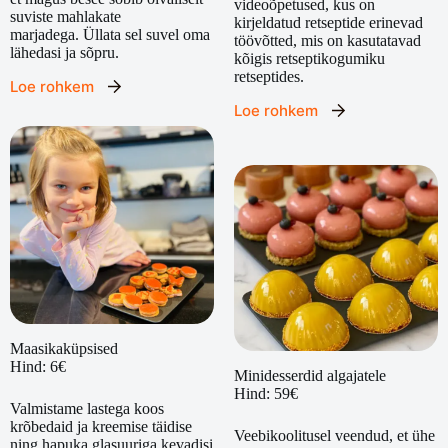
videoõpetused, kus on
suviste mahlakate
kirjeldatud retseptide erinevad
marjadega. Üllata sel suvel oma
töövõtted, mis on kasutatavad
lähedasi ja sõpru.
kõigis retseptikogumiku
retseptides.
Loe rohkem
Loe rohkem
Maasikaküpsised
Hind: 6€
Minidesserdid algajatele
Hind: 59€
Valmistame lastega koos
krõbedaid ja kreemise täidise
Veebikoolitusel veendud, et ühe
ning hapuka glasuuriga kevadisi