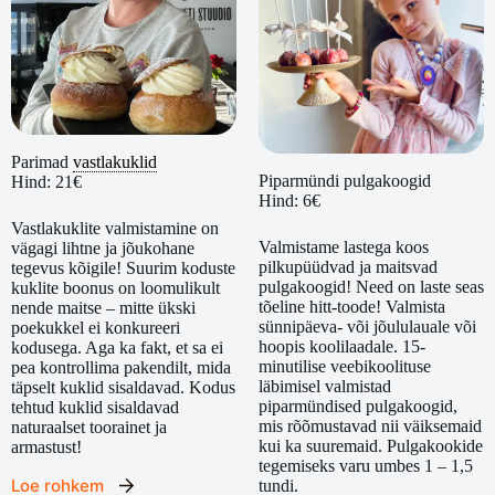
Parimad
vastlakuklid
Piparmündi pulgakoogid
Hind: 21€
Hind: 6€
Vastlakuklite valmistamine on
Valmistame lastega koos
vägagi lihtne ja jõukohane
pilkupüüdvad ja maitsvad
tegevus kõigile! Suurim koduste
pulgakoogid! Need on laste seas
kuklite boonus on loomulikult
tõeline hitt-toode! Valmista
nende maitse – mitte ükski
sünnipäeva- või jõululauale või
poekukkel ei konkureeri
hoopis koolilaadale. 15-
kodusega. Aga ka fakt, et sa ei
minutilise veebikoolituse
pea kontrollima pakendilt, mida
läbimisel valmistad
täpselt kuklid sisaldavad. Kodus
piparmündised pulgakoogid,
tehtud kuklid sisaldavad
mis rõõmustavad nii väiksemaid
naturaalset toorainet ja
kui ka suuremaid. Pulgakookide
armastust!
tegemiseks varu umbes 1 – 1,5
Loe rohkem
tundi.