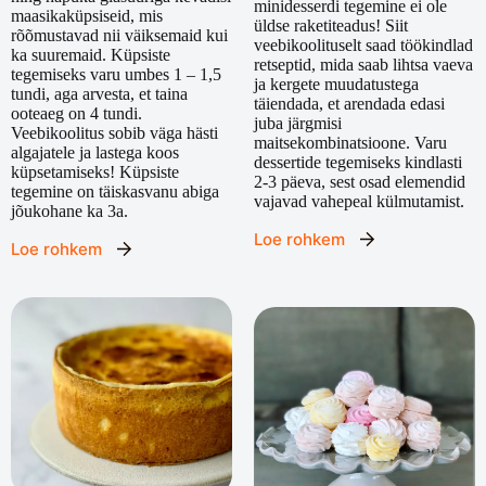
minidesserdi tegemine ei ole
maasikaküpsiseid, mis
üldse raketiteadus! Siit
rõõmustavad nii väiksemaid kui
veebikoolituselt saad töökindlad
ka suuremaid. Küpsiste
retseptid, mida saab lihtsa vaeva
tegemiseks varu umbes 1 – 1,5
ja kergete muudatustega
tundi, aga arvesta, et taina
täiendada, et arendada edasi
ooteaeg on 4 tundi.
juba järgmisi
Veebikoolitus sobib väga hästi
maitsekombinatsioone. Varu
algajatele ja lastega koos
dessertide tegemiseks kindlasti
küpsetamiseks! Küpsiste
2-3 päeva, sest osad elemendid
tegemine on täiskasvanu abiga
vajavad vahepeal külmutamist.
jõukohane ka 3a.
Loe rohkem
Loe rohkem