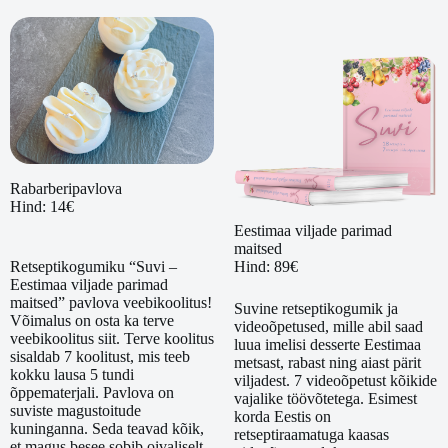
Rabarberipavlova
Hind: 14€
Eestimaa viljade parimad
maitsed
Hind: 89€
Retseptikogumiku “Suvi –
Eestimaa viljade parimad
maitsed” pavlova veebikoolitus!
Suvine retseptikogumik ja
Võimalus on osta ka terve
videoõpetused, mille abil saad
veebikoolitus siit. Terve koolitus
luua imelisi desserte Eestimaa
sisaldab 7 koolitust, mis teeb
metsast, rabast ning aiast pärit
kokku lausa 5 tundi
viljadest. 7 videoõpetust kõikide
õppematerjali. Pavlova on
vajalike töövõtetega. Esimest
suviste magustoitude
korda Eestis on
kuninganna. Seda teavad kõik,
retseptiraamatuga kaasas
et magus besee sobib oivaliselt