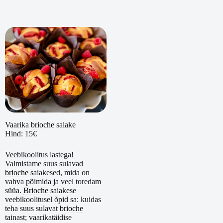
Vaarika
brioche
saiake
Hind: 15€
Veebikoolitus lastega!
Valmistame suus sulavad
brioche
saiakesed, mida on
vahva põimida ja veel toredam
süüa.
Brioche
saiakese
veebikoolitusel õpid sa: kuidas
teha suus sulavat
brioche
tainast; vaarikatäidise