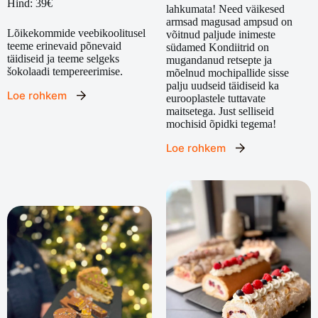
Hind: 39€
lahkumata! Need väikesed
armsad magusad ampsud on
Lõikekommide veebikoolitusel
võitnud paljude inimeste
teeme erinevaid põnevaid
südamed Kondiitrid on
täidiseid ja teeme selgeks
mugandanud retsepte ja
šokolaadi tempereerimise.
mõelnud mochipallide sisse
palju uudseid täidiseid ka
Loe rohkem
eurooplastele tuttavate
maitsetega. Just selliseid
mochisid õpidki tegema!
Loe rohkem