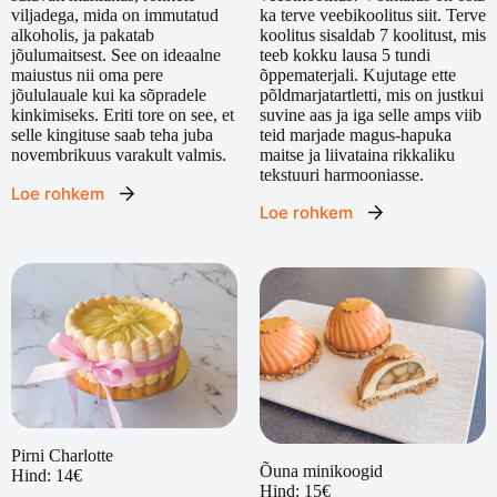
ka terve veebikoolitus siit. Terve
viljadega, mida on immutatud
koolitus sisaldab 7 koolitust, mis
alkoholis, ja pakatab
teeb kokku lausa 5 tundi
jõulumaitsest. See on ideaalne
õppematerjali. Kujutage ette
maiustus nii oma pere
põldmarjatartletti, mis on justkui
jõululauale kui ka sõpradele
suvine aas ja iga selle amps viib
kinkimiseks. Eriti tore on see, et
teid marjade magus-hapuka
selle kingituse saab teha juba
maitse ja liivataina rikkaliku
novembrikuus varakult valmis.
tekstuuri harmooniasse.
Loe rohkem
Loe rohkem
Pirni Charlotte
Õuna minikoogid
Hind: 14€
Hind: 15€