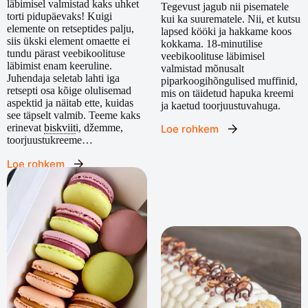
läbimisel valmistad kaks uhket
Tegevust jagub nii pisematele
torti pidupäevaks! Kuigi
kui ka suurematele. Nii, et kutsu
elemente on retseptides palju,
lapsed kööki ja hakkame koos
siis ükski element omaette ei
kokkama. 18-minutilise
tundu pärast veebikoolituse
veebikoolituse läbimisel
läbimist enam keeruline.
valmistad mõnusalt
Juhendaja seletab lahti iga
piparkoogihõngulised muffinid,
retsepti osa kõige olulisemad
mis on täidetud hapuka kreemi
aspektid ja näitab ette, kuidas
ja kaetud toorjuustuvahuga.
see täpselt valmib. Teeme kaks
erinevat
biskviit
i, džemme,
Loe rohkem
toorjuustukreeme…
Loe rohkem