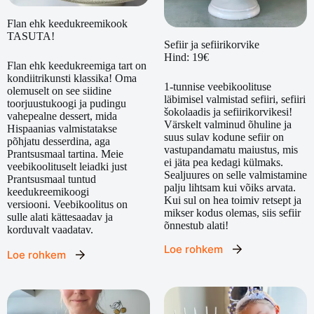
Flan ehk keedukreemikook
TASUTA!
Sefiir ja sefiirikorvike
Hind: 19€
Flan ehk keedukreemiga tart on
kondiitrikunsti klassika! Oma
1-tunnise veebikoolituse
olemuselt on see siidine
läbimisel valmistad sefiiri, sefiiri
toorjuustukoogi ja pudingu
šokolaadis ja sefiirikorvikesi!
vahepealne dessert, mida
Värskelt valminud õhuline ja
Hispaanias valmistatakse
suus sulav kodune sefiir on
põhjatu desserdina, aga
vastupandamatu maiustus, mis
Prantsusmaal tartina. Meie
ei jäta pea kedagi külmaks.
veebikoolituselt leiadki just
Sealjuures on selle valmistamine
Prantsusmaal tuntud
palju lihtsam kui võiks arvata.
keedukreemikoogi
Kui sul on hea toimiv retsept ja
versiooni. Veebikoolitus on
mikser kodus olemas, siis sefiir
sulle alati kättesaadav ja
õnnestub alati!
korduvalt vaadatav.
Loe rohkem
Loe rohkem