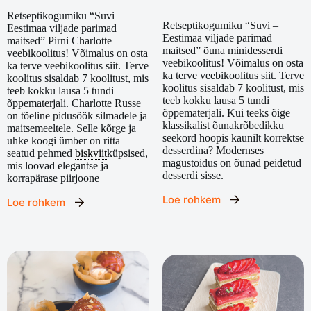
Retseptikogumiku “Suvi –
Retseptikogumiku “Suvi –
Eestimaa viljade parimad
Eestimaa viljade parimad
maitsed” Pirni Charlotte
maitsed” õuna minidesserdi
veebikoolitus! Võimalus on osta
veebikoolitus! Võimalus on osta
ka terve veebikoolitus siit. Terve
ka terve veebikoolitus siit. Terve
koolitus sisaldab 7 koolitust, mis
koolitus sisaldab 7 koolitust, mis
teeb kokku lausa 5 tundi
teeb kokku lausa 5 tundi
õppematerjali. Charlotte Russe
õppematerjali. Kui teeks õige
on tõeline pidusöök silmadele ja
klassikalist õunakrõbedikku
maitsemeeltele. Selle kõrge ja
seekord hoopis kaunilt korrektse
uhke koogi ümber on ritta
desserdina? Modernses
seatud pehmed
biskviit
küpsised,
magustoidus on õunad peidetud
mis loovad elegantse ja
desserdi sisse.
korrapärase piirjoone
Loe rohkem
Loe rohkem