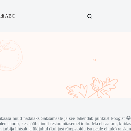
adi ABC
abikaasa nüüd nädalaks Saksamaale ja see tähendab puhkust köögist 😀
len snoob, kes sööb ainult restoranitasemel toitu. Ma ei saa aru, kuidas
bija lihtsalt ja üldjuhul (kui just rämpstoidu isu peale ei tule) raiskan