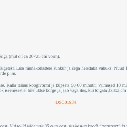
eriga (mul oli ca 20×25 cm vorm).
lgetest. Lisa munakollastele suhkur ja sega heledaks vahuks. Nüüd lis
urde piim.
sse. Kalla tainas koogivormi ja küpseta 50-60 minutit. Viimased 10 mi
k iseenesest ei tule üldse kõrge ja jääb väga ilus, kui lõigata 3x3x3 c
est. Kui tellid vähemalt 35 euro eest, siis kasuta koodi “transport” ja