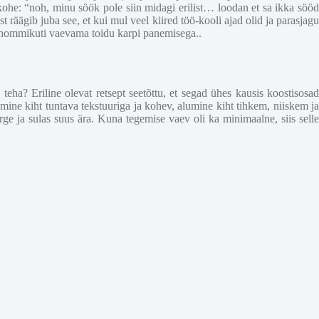
 kohe: “noh, minu söök pole siin midagi erilist… loodan et sa ikka sööd
räägib juba see, et kui mul veel kiired töö-kooli ajad olid ja parasjagu
nd hommikuti vaevama toidu karpi panemisega..
u teha? Eriline olevat retsept seetõttu, et segad ühes kausis koostisosa
emine kiht tuntava tekstuuriga ja kohev, alumine kiht tihkem, niiskem ja
rge ja sulas suus ära. Kuna tegemise vaev oli ka minimaalne, siis selle