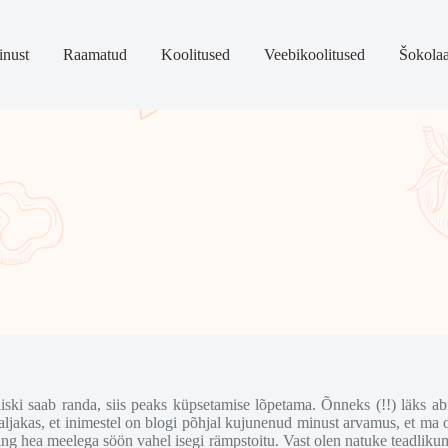
nust
Raamatud
Koolitused
Veebikoolitused
Šokola
iiski saab randa, siis peaks küpsetamise lõpetama. Õnneks (!!) läks 
Naljakas, et inimestel on blogi põhjal kujunenud minust arvamus, et ma o
g hea meelega söön vahel isegi rämpstoitu. Vast olen natuke teadlikum tar