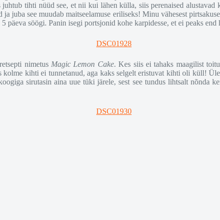
uhtub tihti nüüd see, et nii kui lähen külla, siis perenaised alustavad
ja juba see muudab maitseelamuse eriliseks! Minu vähesest pirtsakusest 
s 5 päeva söögi. Panin isegi portsjonid kohe karpidesse, et ei peaks e
 retsepti nimetus
Magic Lemon Cake
. Kes siis ei tahaks maagilist toit
kolme kihti ei tunnetanud, aga kaks selgelt eristuvat kihti oli küll! Ül
ogiga sirutasin aina uue tüki järele, sest see tundus lihtsalt nõnda ke