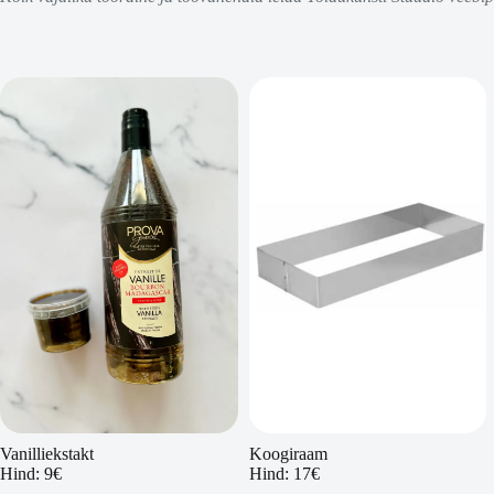
Vanilliekstakt
Koogiraam
Hind: 9€
Hind: 17€