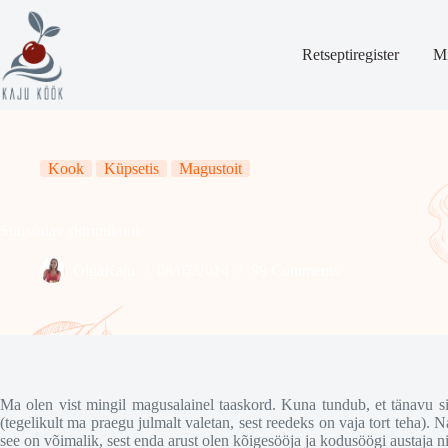
Skip
to
content
Retseptiregister
Mi
Kook
Küpsetis
Magustoit
Suussulav sidrunikook
OlgaKaju
08/07/2014
99 Comments
Ma olen vist mingil magusalainel taaskord. Kuna tundub, et tänavu s
(tegelikult ma praegu julmalt valetan, sest reedeks on vaja tort teha). 
see on võimalik, sest enda arust olen kõigesööja ja kodusöögi austaja nin