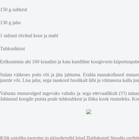
150 g suhkrut
130 g jahu
1 sidruni riivitud koor ja mahl
Tuhksuhkrut
Eelkuumuta ahi 160 kraadini ja kata kandiline koogivorm küpsetuspab
Sulata väikeses potis või ja jäta jahtuma. Eralda munakollased munava
juurde või. Lisa jahu, sega taaskord hoolikalt läbi ja viimasena kalla ju
Vahusta munavalged tugevaks vahuks ja sega ettevaatlikult (!!!) taina
Jahtunud koogile puista peale tuhksuhkrut ja lõika kook ruutudeks. Koo
Kõik vajaliku tooraine ja töövahendid leiad Toidukunsti Stuudio veebipo