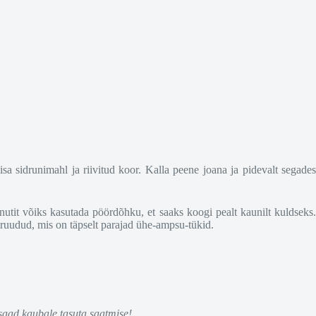
a sidrunimahl ja riivitud koor. Kalla peene joana ja pidevalt segades
nutit võiks kasutada pöördõhku, et saaks koogi pealt kaunilt kuldseks.
m ruudud, mis on täpselt parajad ühe-ampsu-tükid.
 saad kaubale tasuta saatmise!