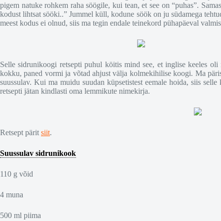
pigem natuke rohkem raha söögile, kui tean, et see on “puhas”. Samas j
kodust lihtsat sööki..” Jummel küll, kodune söök on ju südamega tehtud 
meest kodus ei olnud, siis ma tegin endale teinekord pühapäeval valmi
Selle sidrunikoogi retsepti puhul köitis mind see, et inglise keeles oli
kokku, paned vormi ja võtad ahjust välja kolmekihilise koogi. Ma päris 
suussulav. Kui ma muidu suudan küpsetistest eemale hoida, siis selle ko
retsepti jätan kindlasti oma lemmikute nimekirja.
Retsept pärit
siit
.
Suussulav sidrunikook
110 g võid
4 muna
500 ml piima