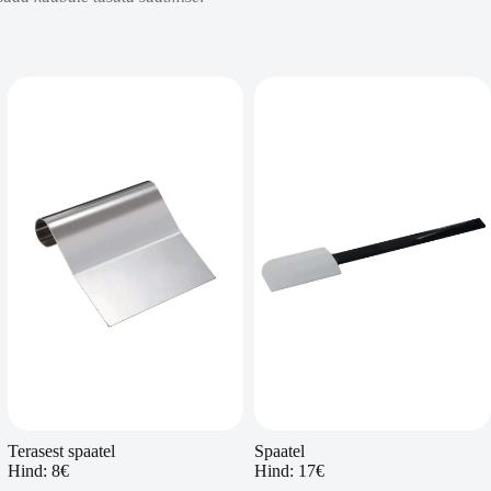
Terasest spaatel
Spaatel
Hind: 8€
Hind: 17€