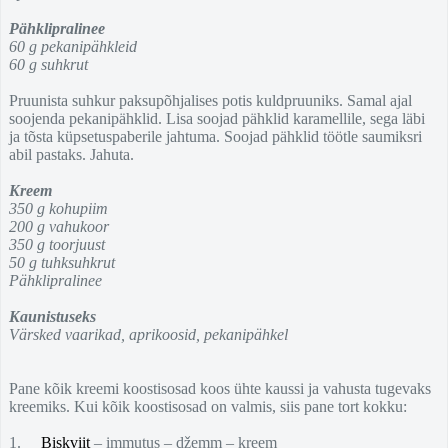
Pähklipralinee
60 g pekanipähkleid
60 g suhkrut
Pruunista suhkur paksupõhjalises potis kuldpruuniks. Samal ajal
soojenda pekanipähklid. Lisa soojad pähklid karamellile, sega läbi
ja tõsta küpsetuspaberile jahtuma. Soojad pähklid töötle saumiksri
abil pastaks. Jahuta.
Kreem
350 g kohupiim
200 g vahukoor
350 g toorjuust
50 g tuhksuhkrut
Pähklipralinee
Kaunistuseks
Värsked vaarikad, aprikoosid, pekanipähkel
Pane kõik kreemi koostisosad koos ühte kaussi ja vahusta tugevaks
kreemiks. Kui kõik koostisosad on valmis, siis pane tort kokku:
1.
Biskviit
– immutus – džemm – kreem