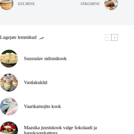
EELMINE
JÄRGMINE
Lugejate lemmikud
Suussulav sidrunikook
Vastlakuklid
Vaarikamojito kook
Maasika juustukook valge šokolaadi ja
hapukoorekattega