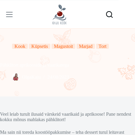
Skip
to
content
Kook
Küpsetis
Magustoit
Marjad
Tort
Pähklitort aprikooside ja vaarikatega
OlgaKaju
24/08/2023
Veel leiab turult ilusaid värskeid vaarikaid ja aprikoose! Pane nendest
kokku mõnus mahlakas pähklitort!
Ma sain nii toreda koostööpakkumise – teha dessert turul leitavast