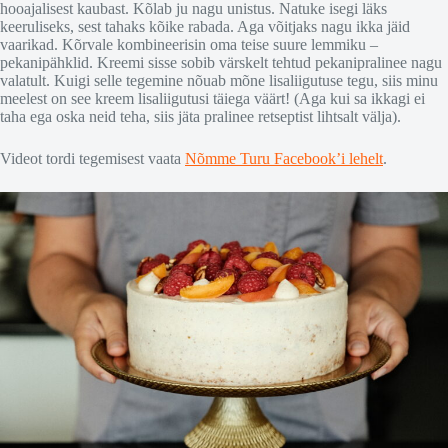
hooajalisest kaubast. Kõlab ju nagu unistus. Natuke isegi läks
keeruliseks, sest tahaks kõike rabada. Aga võitjaks nagu ikka jäid
vaarikad. Kõrvale kombineerisin oma teise suure lemmiku –
pekanipähklid. Kreemi sisse sobib värskelt tehtud pekanipralinee nagu
valatult. Kuigi selle tegemine nõuab mõne lisaliigutuse tegu, siis minu
meelest on see kreem lisaliigutusi täiega väärt! (Aga kui sa ikkagi ei
taha ega oska neid teha, siis jäta pralinee retseptist lihtsalt välja).
Videot tordi tegemisest vaata
Nõmme Turu Facebook’i lehelt
.