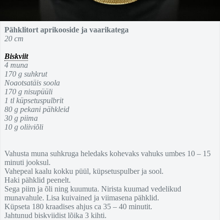
Pähklitort aprikooside ja vaarikatega
20 cm
Biskviit
4 muna
170 g suhkrut
Noaotsatäis soola
170 g nisupüüli
1 tl küpsetuspulbrit
80 g pekani pähkleid
30 g piima
10 g oliiviõli
Vahusta muna suhkruga heledaks kohevaks vahuks umbes 10 – 15
minuti jooksul.
Vahepeal kaalu kokku püül, küpsetuspulber ja sool.
Haki pähklid peenelt.
Sega piim ja õli ning kuumuta. Nirista kuumad vedelikud
munavahule. Lisa kuivained ja viimasena pähklid.
Küpseta 180 kraadises ahjus ca 35 – 40 minutit.
Jahtunud biskviidist lõika 3 kihti.