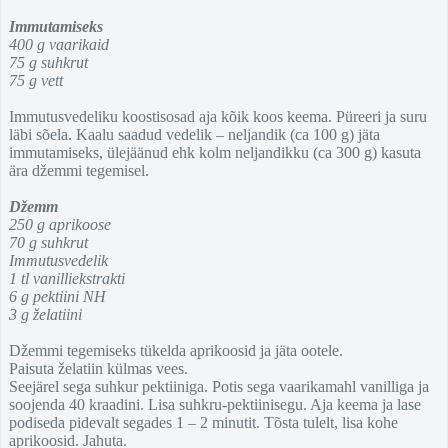
Immutamiseks
400 g vaarikaid
75 g suhkrut
75 g vett
Immutusvedeliku koostisosad aja kõik koos keema. Püreeri ja suru
läbi sõela. Kaalu saadud vedelik – neljandik (ca 100 g) jäta
immutamiseks, ülejäänud ehk kolm neljandikku (ca 300 g) kasuta
ära džemmi tegemisel.
Džemm
250 g aprikoose
70 g suhkrut
Immutusvedelik
1 tl vanilliekstrakti
6 g pektiini NH
3 g želatiini
Džemmi tegemiseks tükelda aprikoosid ja jäta ootele.
Paisuta želatiin külmas vees.
Seejärel sega suhkur pektiiniga. Potis sega vaarikamahl vanilliga ja
soojenda 40 kraadini. Lisa suhkru-pektiinisegu. Aja keema ja lase
podiseda pidevalt segades 1 – 2 minutit. Tõsta tulelt, lisa kohe
aprikoosid. Jahuta.