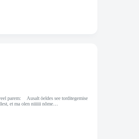
n veel parem: Ausalt öeldes see torditegemise
lest, et ma olen niiiiii nõme…