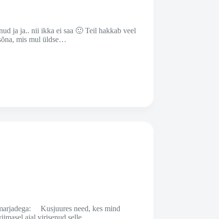
ud ja ja.. nii ikka ei saa 🙂 Teil hakkab veel
oesõna, mis mul üldse…
ja marjadega: Kusjuures need, kes mind
viimasel ajal virisenud selle…