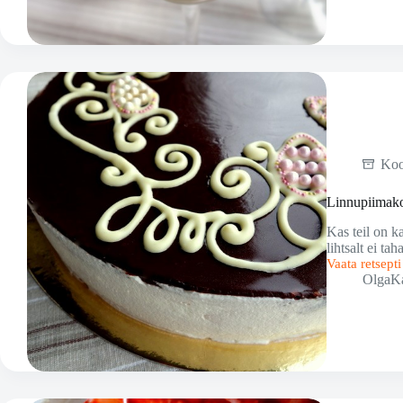
maasika
panna
cotta
Ko
Linnupiimak
Kas teil on k
lihtsalt ei t
Vaata retsept
Linnupiimak
OlgaK