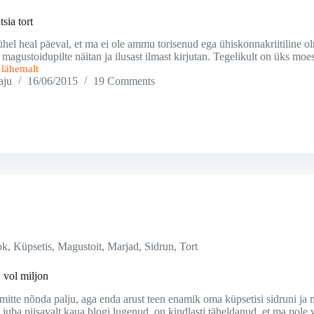
tsia tort
ühel heal päeval, et ma ei ole ammu torisenud ega ühiskonnakriitiline oln
a magustoidupilte näitan ja ilusast ilmast kirjutan. Tegelikult on üks m
i lähemalt
aju
16/06/2015
19 Comments
ok
,
Küpsetis
,
Magustoit
,
Marjad
,
Sidrun
,
Tort
 vol miljon
 mitte nõnda palju, aga enda arust teen enamik oma küpsetisi sidruni 
 juba piisavalt kaua blogi lugenud, on kindlasti täheldanud, et ma pole 