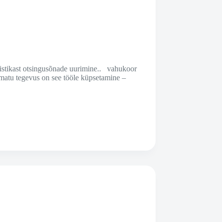
 statistikast otsingusõnade uurimine.. vahukoor
amatu tegevus on see tööle küpsetamine –