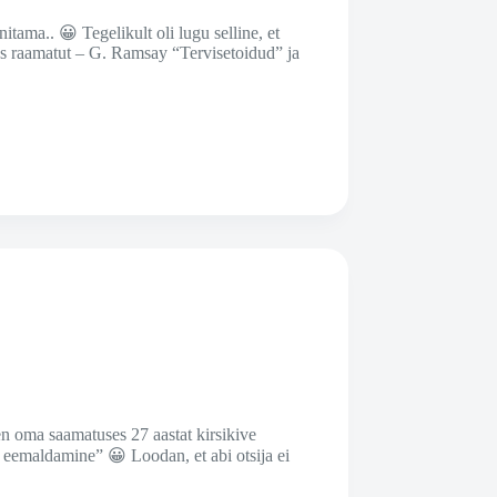
itama.. 😀 Tegelikult oli lugu selline, et
aks raamatut – G. Ramsay “Tervisetoidud” ja
len oma saamatuses 27 aastat kirsikive
de eemaldamine” 😀 Loodan, et abi otsija ei