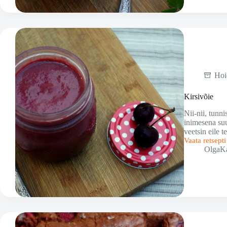
Hoi
Kirsivõie
Nii-nii, tunni
inimesena suu
veetsin eile 
Vaata retsept
Kirsivõie
OlgaK