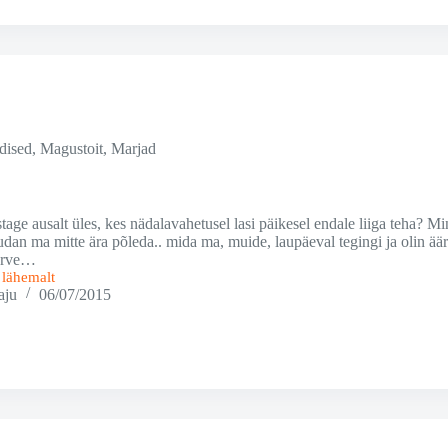
dised
,
Magustoit
,
Marjad
stage ausalt üles, kes nädalavahetusel lasi päikesel endale liiga teha? Mi
dan ma mitte ära põleda.. mida ma, muide, laupäeval tegingi ja olin ää
terve…
i lähemalt
aju
06/07/2015