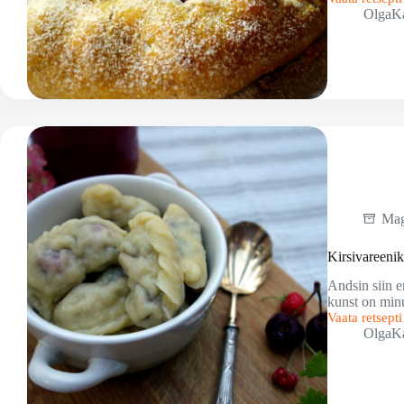
Kirsi
OlgaK
ja
ricotta
galett
Mag
Kirsivareeni
Andsin siin e
kunst on minu
Vaata retsept
Kirsivareeni
OlgaK