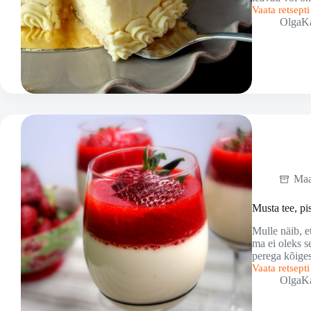
Vaata retsept
Sidrunikook..
OlgaK
vol
miljon
Maa
Musta tee, pi
Mulle näib, e
ma ei oleks s
perega kõige
Vaata retsept
Musta
OlgaK
tee,
pistaatsia
ja