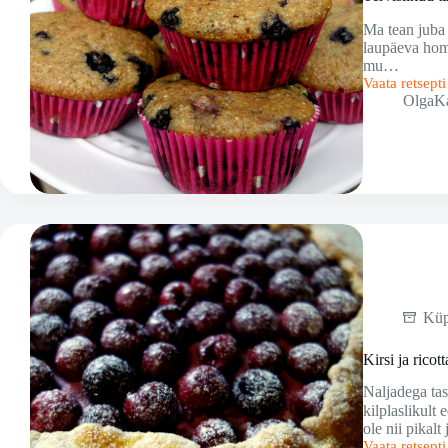
Ma tean juba 
laupäeva homm
mu…
Vaata retsept
Tervislikud
OlgaK
täistera-
mustikamuffi
Küp
Kirsi ja ricott
Naljadega tas
kilplaslikult
ole nii pikal
Vaata retsept