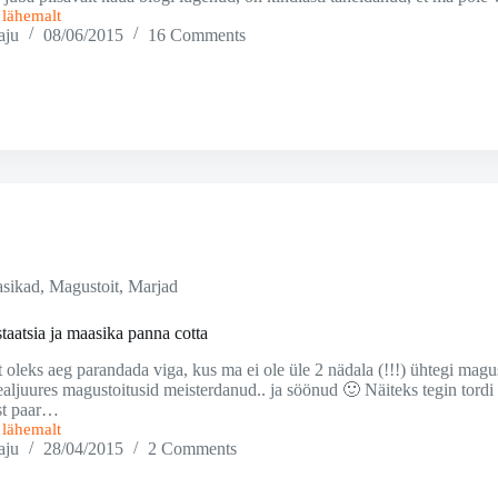
i lähemalt
aju
08/06/2015
16 Comments
sikad
,
Magustoit
,
Marjad
staatsia ja maasika panna cotta
t oleks aeg parandada viga, kus ma ei ole üle 2 nädala (!!!) ühtegi magu
ealjuures magustoitusid meisterdanud.. ja söönud 🙂 Näiteks tegin tord
st paar…
i lähemalt
aju
28/04/2015
2 Comments