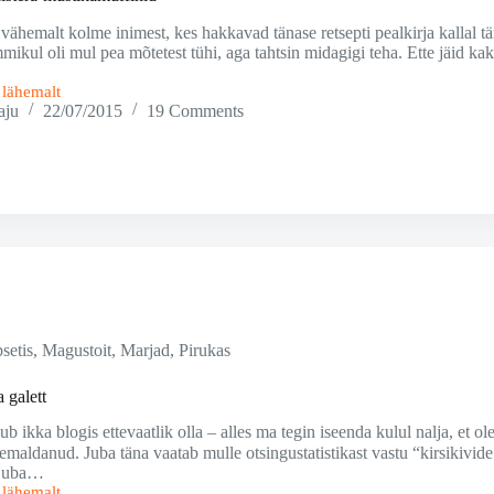
vähemalt kolme inimest, kes hakkavad tänase retsepti pealkirja kallal tän
ikul oli mul pea mõtetest tühi, aga tahtsin midagigi teha. Ette jäid k
i lähemalt
aju
22/07/2015
19 Comments
nid
setis
,
Magustoit
,
Marjad
,
Pirukas
a galett
ub ikka blogis ettevaatlik olla – alles ma tegin iseenda kulul nalja, et o
 eemaldanud. Juba täna vaatab mulle otsingustatistikast vastu “kirsikivi
t juba…
i lähemalt