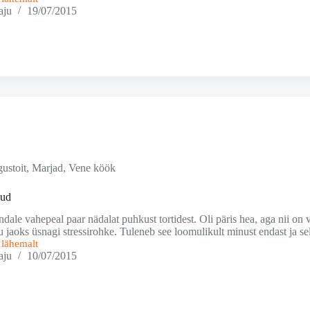
aju
19/07/2015
ustoit
,
Marjad
,
Vene köök
kud
ndale vahepeal paar nädalat puhkust tortidest. Oli päris hea, aga nii o
 jaoks üsnagi stressirohke. Tuleneb see loomulikult minust endast ja sel
i lähemalt
kud
aju
10/07/2015