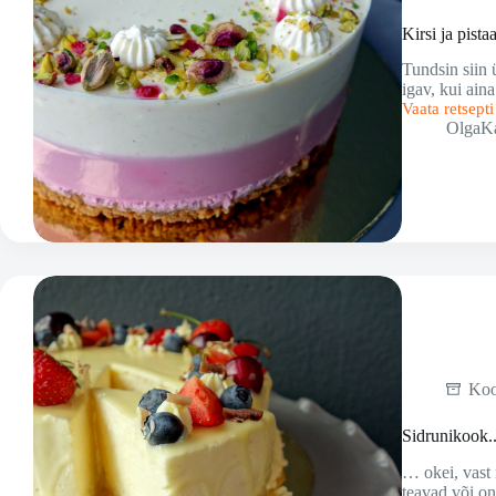
Kirsi ja pistaa
Tundsin siin 
igav, kui ain
Vaata retsept
Kirsi
OlgaK
ja
pistaatsia
tort
Ko
Sidrunikook..
… okei, vast
teavad või on