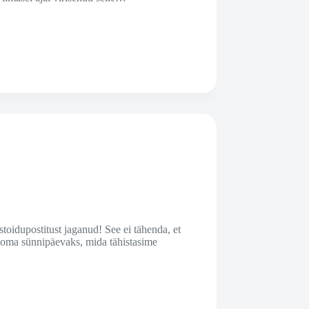
stoidupostitust jaganud! See ei tähenda, et
i oma sünnipäevaks, mida tähistasime