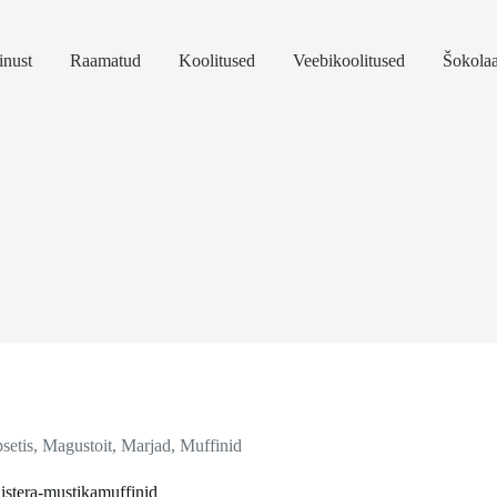
nust
Raamatud
Koolitused
Veebikoolitused
Šokola
setis
,
Magustoit
,
Marjad
,
Muffinid
äistera-mustikamuffinid