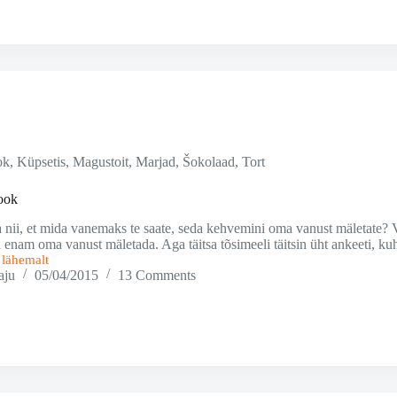
ok
,
Küpsetis
,
Magustoit
,
Marjad
,
Šokolaad
,
Tort
ook
a nii, et mida vanemaks te saate, seda kehvemini oma vanust mäletate?
aha enam oma vanust mäletada. Aga täitsa tõsimeeli täitsin üht ankeeti, k
i lähemalt
ook
aju
05/04/2015
13 Comments