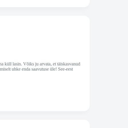
na küll lasin. Võiks ju arvata, et täiskasvanud
rmiselt uhke enda saavutuse üle! See-eest