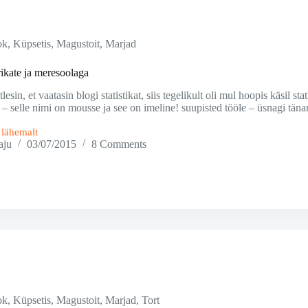
ok
,
Küpsetis
,
Magustoit
,
Marjad
ikate ja meresoolaga
lesin, et vaatasin blogi statistikat, siis tegelikult oli mul hoopis käsil
 selle nimi on mousse ja see on imeline! suupisted tööle – üsnagi tän
i lähemalt
aju
03/07/2015
8 Comments
ok
,
Küpsetis
,
Magustoit
,
Marjad
,
Tort