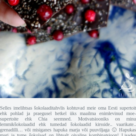
Selles imelihtsas šokolaaditahvlis kohtuvad meie oma Eesti supertoit
ehk pohlad ja praegusel hetkel üks maailma enimlevinud moe-
supertoite ehk Chia seemned. Motivatsiooniks on minu
lemmikšokolaadid ehk tumedad šokolaadid kirsside.. vaarikate..
grenadilli… või misiganes hapuka marja või puuviljaga 🙂 Hapukas
mari ja tume šokolaad on lihtsalt oivaline kombinatsioon! Lisades