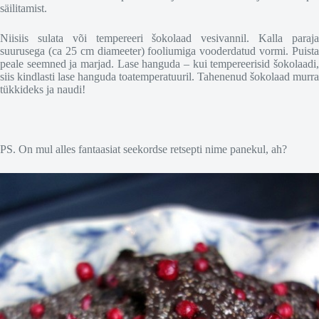
säilitamist.
Niisiis sulata või tempereeri šokolaad vesivannil. Kalla paraja
suurusega (ca 25 cm diameeter) fooliumiga vooderdatud vormi. Puista
peale seemned ja marjad. Lase hanguda – kui tempereerisid šokolaadi,
siis kindlasti lase hanguda toatemperatuuril. Tahenenud šokolaad murra
tükkideks ja naudi!
PS. On mul alles fantaasiat seekordse retsepti nime panekul, ah?