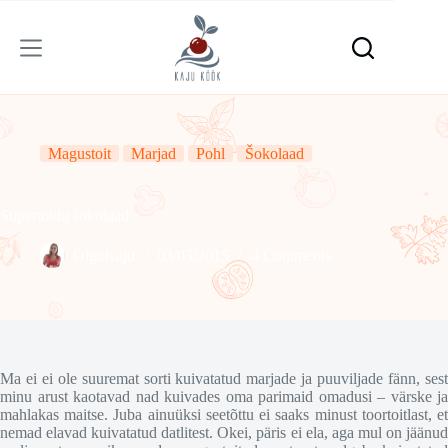
Skip
to
content
Magustoit
Marjad
Pohl
Šokolaad
Supertoidu šokolaad
OlgaKaju
03/03/2015
4 Comments
Ma ei ei ole suuremat sorti kuivatatud marjade ja puuviljade fänn, sest
minu arust kaotavad nad kuivades oma parimaid omadusi – värske ja
mahlakas maitse. Juba ainuüksi seetõttu ei saaks minust toortoitlast, et
nemad elavad kuivatatud datlitest. Okei, päris ei ela, aga mul on jäänud