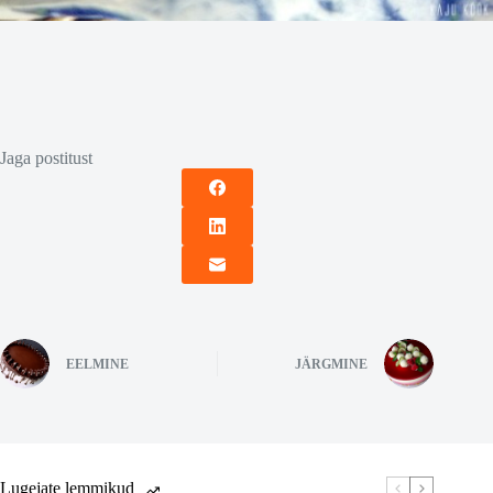
Jaga postitust
EELMINE
JÄRGMINE
Lugejate lemmikud