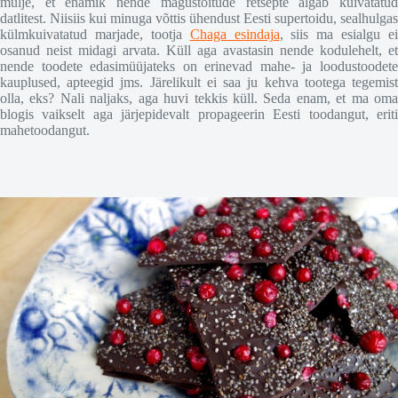
mulje, et enamik nende magustoitude retsepte algab kuivatatud
datlitest. Niisiis kui minuga võttis ühendust Eesti supertoidu, sealhulgas
külmkuivatatud marjade, tootja
Chaga esindaja
, siis ma esialgu ei
osanud neist midagi arvata. Küll aga avastasin nende kodulehelt, et
nende toodete edasimüüjateks on erinevad mahe- ja loodustoodete
kauplused, apteegid jms. Järelikult ei saa ju kehva tootega tegemist
olla, eks? Nali naljaks, aga huvi tekkis küll. Seda enam, et ma oma
blogis vaikselt aga järjepidevalt propageerin Eesti toodangut, eriti
mahetoodangut.