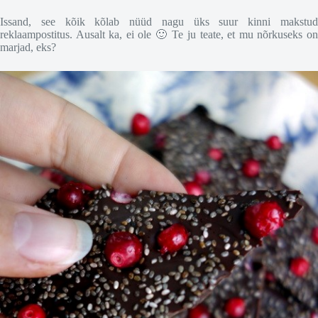
Issand, see kõik kõlab nüüd nagu üks suur kinni makstud
reklaampostitus. Ausalt ka, ei ole 🙂 Te ju teate, et mu nõrkuseks on
marjad, eks?