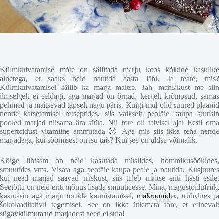
Külmkuivatamise mõte on säilitada marju koos kõikide kasulike
ainetega, et saaks neid nautida aasta läbi. Ja teate, mis?
Külmkuivatamisel säilib ka marja maitse. Jah, mahlakust me siin
ilmselgelt ei eeldagi, aga marjad on õrnad, kergelt krõmpsud, samas
pehmed ja maitsevad täpselt nagu päris. Kuigi mul olid suured plaanid
nende katsetamisel retseptides, siis vaikselt peotäie kaupa suutsin
pooled marjad niisama ära süüa. Nii tore oli talvisel ajal Eesti oma
supertoidust vitamiine ammutada 🙂 Aga mis siis ikka teha nende
marjadega, kui söömisest on isu täis? Kui see on üldse võimalik.
Kõige lihtsam on neid kasutada müslides, hommikusöökides,
smuutides vms. Visata aga peotäie kaupa peale ja nautida. Kusjuures
kui need marjad saavad niiskust, siis tuleb maitse eriti hästi esile.
Seetõttu on neid eriti mõnus lisada smuutidesse. Mina, magustoidufriik,
kasutasin aga marju tortide kaunistamisel,
makroonid
es, trühvlites ja
šokolaaditahvli tegemisel. See on ikka ütlemata tore, et erinevalt
sügavkülmutatud marjadest need ei sula!