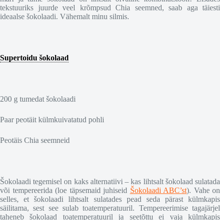
tekstuuriks juurde veel krõmpsud Chia seemned, saab aga täiesti
ideaalse šokolaadi. Vähemalt minu silmis.
Supertoidu šokolaad
200 g tumedat šokolaadi
Paar peotäit külmkuivatatud pohli
Peotäis Chia seemneid
Šokolaadi tegemisel on kaks alternatiivi – kas lihtsalt šokolaad sulatada
või tempereerida (loe täpsemaid juhiseid
Šokolaadi ABC’st
). Vahe on
selles, et šokolaadi lihtsalt sulatades pead seda pärast külmkapis
säilitama, sest see sulab toatemperatuuril. Tempereerimise tagajärjel
taheneb šokolaad toatemperatuuril ja seetõttu ei vaja külmkapis