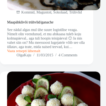
Kommid
,
Magustoit
,
Šokolaad
,
Trühvlid
Maapähklivõi trühvlid/ganache
See nädal algas mul ühe suure logistilise veaga.
Nimelt olin veendunud, et mu abikaasa tuleb koju
kolmapäeval.. aga tuli hoopis teisipäeval 🙂 Ja mis
vahet siin on? Mu meessoost lugejatele võib see olla
üllatav, aga teate, mida naised teevad, kui…
Vaata retsepti lähemalt
Maapähklivõi
OlgaKaju
11/03/2015
4 Comments
trühvlid/ganache