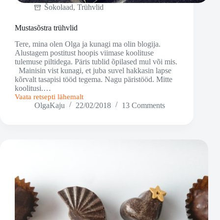
Šokolaad
,
Trühvlid
Mustasõstra trühvlid
Tere, mina olen Olga ja kunagi ma olin blogija.
Alustagem postitust hoopis viimase koolituse
tulemuse piltidega. Päris tublid õpilased mul või mis.
Mainisin vist kunagi, et juba suvel hakkasin lapse
kõrvalt tasapisi tööd tegema. Nagu päristööd. Mitte
koolitusi.…
Vaata retsepti lähemalt
Mustasõstra
OlgaKaju
22/02/2018
13 Comments
trühvlid