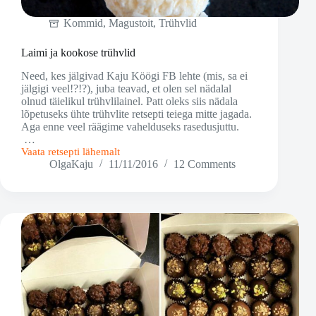
Kommid
,
Magustoit
,
Trühvlid
Laimi ja kookose trühvlid
Need, kes jälgivad Kaju Köögi FB lehte (mis, sa ei
jälgigi veel!?!?), juba teavad, et olen sel nädalal
olnud täielikul trühvlilainel. Patt oleks siis nädala
lõpetuseks ühte trühvlite retsepti teiega mitte jagada.
Aga enne veel räägime vahelduseks rasedusjuttu.
…
Vaata retsepti lähemalt
Laimi
OlgaKaju
11/11/2016
12 Comments
ja
kookose
trühvlid