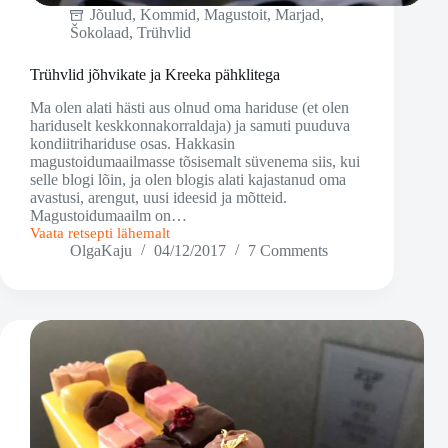
Jõulud
,
Kommid
,
Magustoit
,
Marjad
,
Šokolaad
,
Trühvlid
Trühvlid jõhvikate ja Kreeka pähklitega
Ma olen alati hästi aus olnud oma hariduse (et olen
hariduselt keskkonnakorraldaja) ja samuti puuduva
kondiitrihariduse osas. Hakkasin
magustoidumaailmasse tõsisemalt süvenema siis, kui
selle blogi lõin, ja olen blogis alati kajastanud oma
avastusi, arengut, uusi ideesid ja mõtteid.
Magustoidumaailm on…
Vaata retsepti lähemalt
Trühvlid
OlgaKaju
04/12/2017
7 Comments
jõhvikate
ja
Kreeka
pähklitega