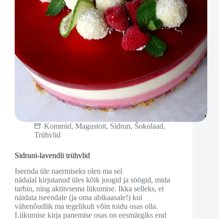
Kommid
,
Magustoit
,
Sidrun
,
Šokolaad
,
Trühvlid
Sidruni-lavendli trühvlid
Iseenda üle naermiseks olen ma sel
nädalal kirjutanud üles kõik joogid ja söögid, mida
tarbin, ning aktiivsema liikumise. Ikka selleks, et
näidata iseendale (ja oma abikaasale!) kui
vähenõudlik ma tegelikult võin toidu osas olla.
Liikumise kirja panemise osas on eesmärgiks end