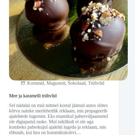
Kommid
,
Magustoit
,
Šokolaad
,
Trühvlid
Mee ja karamelli trühvlid
Sel nädalal on mul mitmel korral jäänud autos sõites
kõrvu natuke meeleheitlik reklaam, mis propageerib
ajalehtede lugemist. Eks enamikul paberväljaannetel
ole digiajastul raske. Mul isiklikult ei ole aga
kombeks paberkujul ajalehti lugeda ja reklaam, mis
rõhutab, kui hea on hommikukohvi…