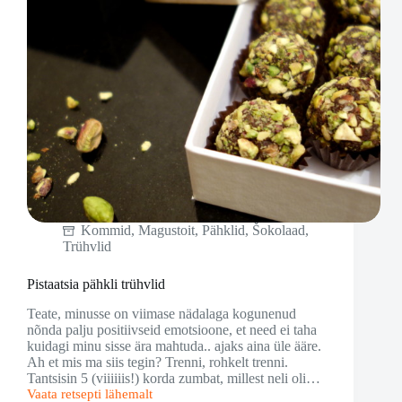
Kommid
,
Magustoit
,
Pähklid
,
Šokolaad
,
Trühvlid
Pistaatsia pähkli trühvlid
Teate, minusse on viimase nädalaga kogunenud
nõnda palju positiivseid emotsioone, et need ei taha
kuidagi minu sisse ära mahtuda.. ajaks aina üle ääre.
Ah et mis ma siis tegin? Trenni, rohkelt trenni.
Tantsisin 5 (viiiiiis!) korda zumbat, millest neli oli…
Vaata retsepti lähemalt
Pistaatsia