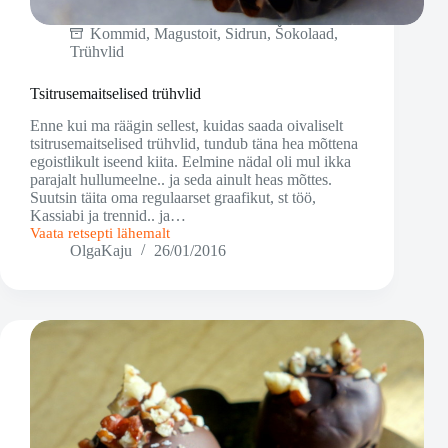
Kommid
,
Magustoit
,
Sidrun
,
Šokolaad
,
Trühvlid
Tsitrusemaitselised trühvlid
Enne kui ma räägin sellest, kuidas saada oivaliselt
tsitrusemaitselised trühvlid, tundub täna hea mõttena
egoistlikult iseend kiita. Eelmine nädal oli mul ikka
parajalt hullumeelne.. ja seda ainult heas mõttes.
Suutsin täita oma regulaarset graafikut, st töö,
Kassiabi ja trennid.. ja…
Vaata retsepti lähemalt
Tsitrusemaitselised
OlgaKaju
26/01/2016
trühvlid