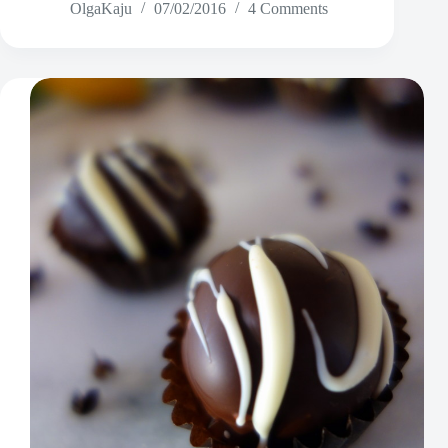
OlgaKaju
07/02/2016
4 Comments
pähkli
trühvlid