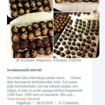
Kommid
,
Magustoit
,
Šokolaad
,
Trühvlid
Soolakaramelli trühvlid
See nädal läks trühvlitega natuke käest.. Otsisin
ühel heal päeval telefonist ühte fotot. Asi osutus
palju keerulisemaks, kui ma oskasin aimata, sest
selgus, et mul on poole aastaga telefoni kogunenud
1200 fotot. 1000 neist on kassidest. Mis seal…
Vaata retsepti lähemalt
Soolakaramelli
OlgaKaju
28/10/2016
11 Comments
trühvlid