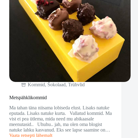
Kommid
,
Šokolaad
,
Trühvlid
Metspähklikommid
Ma tahan täna niisama lobiseda elust. Lisaks natuke
eputada. Lisaks natuke kurta. Vallatud kommid. Ma
vist ei pea ütlema, mida need mu abikaasale
meenutasid.. Uhuhu.. jah, ma olen oma blogist
natuke lahku kasvanud. Eks see lapse saamine on…
Vaata retsepti lähemalt
Metspähklikommid