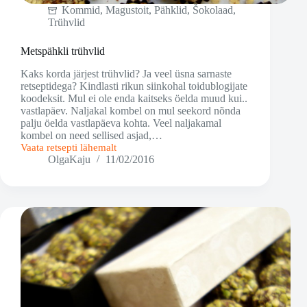
Kommid
,
Magustoit
,
Pähklid
,
Šokolaad
,
Trühvlid
Metspähkli trühvlid
Kaks korda järjest trühvlid? Ja veel üsna sarnaste
retseptidega? Kindlasti rikun siinkohal toidublogijate
koodeksit. Mul ei ole enda kaitseks öelda muud kui..
vastlapäev. Naljakal kombel on mul seekord nõnda
palju öelda vastlapäeva kohta. Veel naljakamal
kombel on need sellised asjad,…
Vaata retsepti lähemalt
Metspähkli
OlgaKaju
11/02/2016
trühvlid