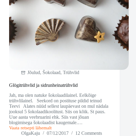
Jõulud
,
Šokolaad
,
Trühvlid
Glögitrühvlid ja sidrunheinatrühvlid
Jah, ma olen natuke šokolaadilainel. Eelkõige
trühvlilainel. Seekord on postituse pildid teinud
Teevi Alates nüüd sellest laupäevast on mul nädala
jooksul 5 šokolaadikoolitust. Siis on kõik. St paus.
Uue aasta veebruarini ehk. Siis vast jõuan
blogimisega šokolaadist kaugemale.…
Vaata retsepti lähemalt
Glögitrühvlid
OlgaKaju
07/12/2017
12 Comments
ja