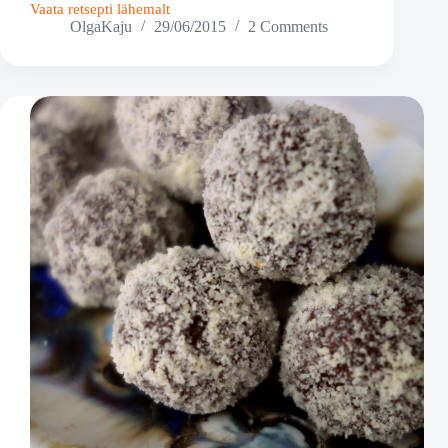
Vaata retsepti lähemalt
Kommid
OlgaKaju
29/06/2015
2 Comments
metspähklitega