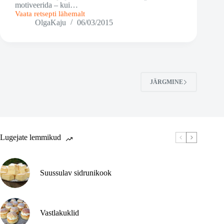
motiveerida – kui…
Vaata retsepti lähemalt
Sidruni-
OlgaKaju
06/03/2015
lavendli
trühvlid
JÄRGMINE
Lugejate lemmikud
Suussulav sidrunikook
Vastlakuklid