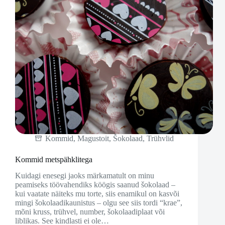
Kommid
,
Magustoit
,
Šokolaad
,
Trühvlid
Kommid metspähklitega
Kuidagi enesegi jaoks märkamatult on minu
peamiseks töövahendiks köögis saanud šokolaad –
kui vaatate näiteks mu torte, siis enamikul on kasvõi
mingi šokolaadikaunistus – olgu see siis tordi “krae”,
mõni kruss, trühvel, number, šokolaadiplaat või
liblikas. See kindlasti ei ole…