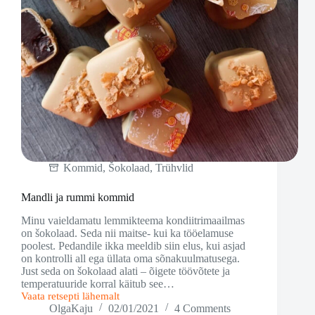
Kommid
,
Šokolaad
,
Trühvlid
Mandli ja rummi kommid
Minu vaieldamatu lemmikteema kondiitrimaailmas
on šokolaad. Seda nii maitse- kui ka tööelamuse
poolest. Pedandile ikka meeldib siin elus, kui asjad
on kontrolli all ega üllata oma sõnakuulmatusega.
Just seda on šokolaad alati – õigete töövõtete ja
temperatuuride korral käitub see…
Vaata retsepti lähemalt
Mandli
OlgaKaju
02/01/2021
4 Comments
ja