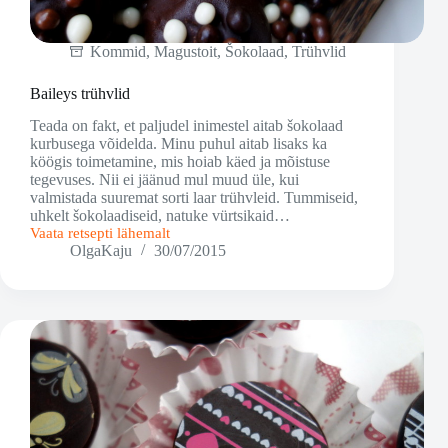
Kommid
,
Magustoit
,
Šokolaad
,
Trühvlid
Baileys trühvlid
Teada on fakt, et paljudel inimestel aitab šokolaad
kurbusega võidelda. Minu puhul aitab lisaks ka
köögis toimetamine, mis hoiab käed ja mõistuse
tegevuses. Nii ei jäänud mul muud üle, kui
valmistada suuremat sorti laar trühvleid. Tummiseid,
uhkelt šokolaadiseid, natuke vürtsikaid…
Vaata retsepti lähemalt
Baileys
OlgaKaju
30/07/2015
trühvlid