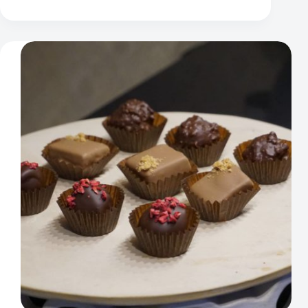
sidrunheinatrühvlid