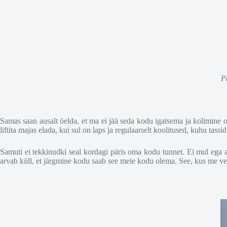
P
Samas saan ausalt öelda, et ma ei jää seda kodu igatsema ja kolimine o
liftita majas elada, kui sul on laps ja regulaarselt koolitused, kuhu tas
Samuti ei tekkinudki seal kordagi päris oma kodu tunnet. Ei mul ega a
arvab küll, et järgmine kodu saab see meie kodu olema. See, kus me ve