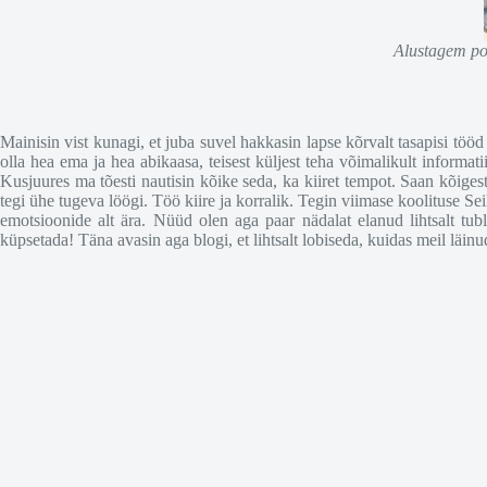
Alustagem pos
Mainisin vist kunagi, et juba suvel hakkasin lapse kõrvalt tasapisi tööd
olla hea ema ja hea abikaasa, teisest küljest teha võimalikult informa
Kusjuures ma tõesti nautisin kõike seda, ka kiiret tempot. Saan kõigest n
tegi ühe tugeva löögi. Töö kiire ja korralik. Tegin viimase koolituse Sei
emotsioonide alt ära. Nüüd olen aga paar nädalat elanud lihtsalt tubl
küpsetada! Täna avasin aga blogi, et lihtsalt lobiseda, kuidas meil läinu