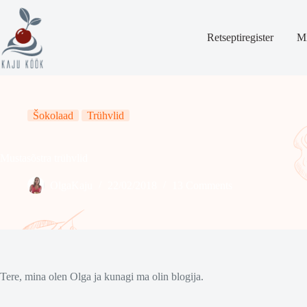
Skip
to
content
Retseptiregister
Mi
Šokolaad
Trühvlid
Mustasõstra trühvlid
OlgaKaju
22/02/2018
13 Comments
Tere, mina olen Olga ja kunagi ma olin blogija.