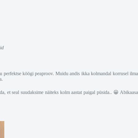
id
 mu perfektse köögi peaproov. Muidu andis ikka kolmandal korrusel ilma
a.
da, et seal suudaksime näiteks kolm aastat paigal püsida.. 😀 Abikaasa