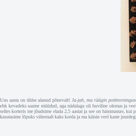
Uus aasta on üldse alanud põnevalt!
Ja-jah, ma räägin potitreeningust
ehk kevadeks saame müüdud, aga nädalaga oli huviline olemas ja veel n
selles korteris me jõudsime elada 2,5 aastat ja see on hämmastav, kui 
kasutasime lõpuks vähemalt kaks korda ja ma käisin veel kaste juurdegi