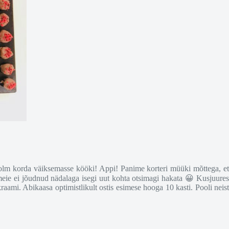
Kolm korda väiksemasse kööki! Appi! Panime korteri müüki mõttega, e
 meie ei jõudnud nädalaga isegi uut kohta otsimagi hakata 😀 Kusjuures
ami. Abikaasa optimistlikult ostis esimese hooga 10 kasti. Pooli neis