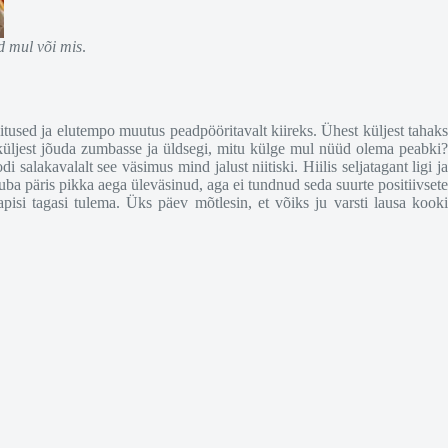
ed mul või mis
.
litused ja elutempo muutus peadpööritavalt kiireks. Ühest küljest tahaks
st küljest jõuda zumbasse ja üldsegi, mitu külge mul nüüd olema peabki?
salakavalalt see väsimus mind jalust niitiski. Hiilis seljatagant ligi ja
juba päris pikka aega üleväsinud, aga ei tundnud seda suurte positiivsete
pisi tagasi tulema. Üks päev mõtlesin, et võiks ju varsti lausa kooki