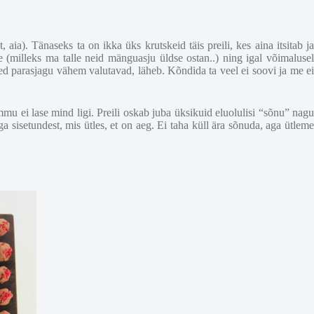
 aia). Tänaseks ta on ikka üks krutskeid täis preili, kes aina itsitab ja
illeks ma talle neid mänguasju üldse ostan..) ning igal võimalusel
ved parasjagu vähem valutavad, läheb. Kõndida ta veel ei soovi ja me ei
mu ei lase mind ligi. Preili oskab juba üksikuid eluolulisi “sõnu” nagu
 sisetundest, mis ütles, et on aeg. Ei taha küll ära sõnuda, aga ütleme