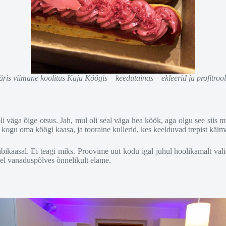
äris viimane koolitus Kaju Köögis – keedutainas – ekleerid ja profitrool
li väga õige otsus. Jah, mul oli seal väga hea köök, aga olgu see siis
sid kogu oma köögi kaasa, ja tooraine kullerid, kes keelduvad trepist käim
bikaasal. Ei teagi miks. Proovime uut kodu igal juhul hoolikamalt vali
el vanaduspõlves õnnelikult elame.