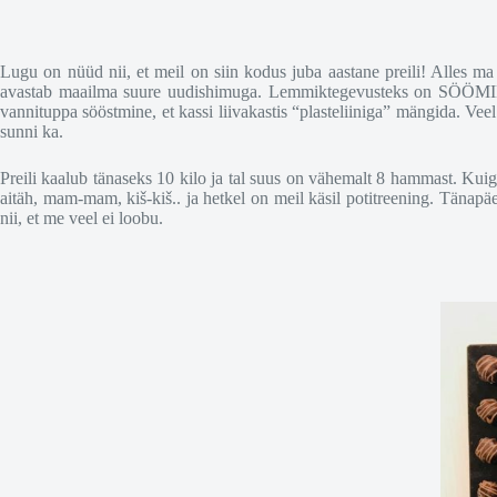
Lugu on nüüd nii, et meil on siin kodus juba aastane preili! Alles ma ju
avastab maailma suure uudishimuga. Lemmiktegevusteks on SÖÖMINE. A
vannituppa sööstmine, et kassi liivakastis “plasteliiniga” mängida. Vee
sunni ka.
Preili kaalub tänaseks 10 kilo ja tal suus on vähemalt 8 hammast. Kuig
aitäh, mam-mam, kiš-kiš.. ja hetkel on meil käsil potitreening. Tänapäe
nii, et me veel ei loobu.