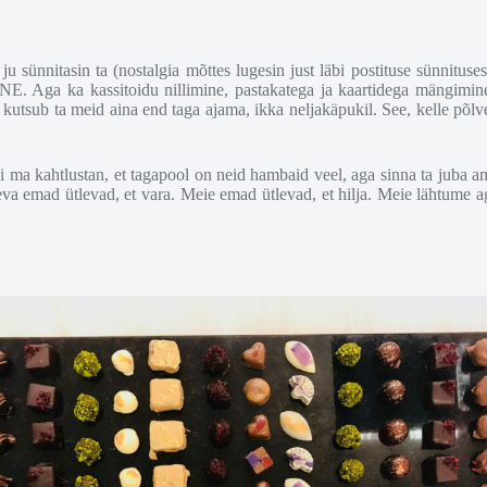
 sünnitasin ta (nostalgia mõttes lugesin just läbi postituse sünnitusest,
ga ka kassitoidu nillimine, pastakatega ja kaartidega mängimine (m
l kutsub ta meid aina end taga ajama, ikka neljakäpukil. See, kelle põl
i ma kahtlustan, et tagapool on neid hambaid veel, aga sinna ta juba am
va emad ütlevad, et vara. Meie emad ütlevad, et hilja. Meie lähtume aga