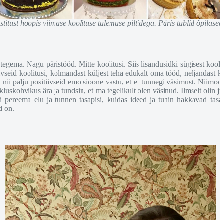
titust hoopis viimase koolituse tulemuse piltidega. Päris tublid õpilas
 tegema. Nagu päristööd. Mitte koolitusi. Siis lisandusidki sügisest koo
tiivseid koolitusi, kolmandast küljest teha edukalt oma tööd, neljanda
ii palju positiivseid emotsioone vastu, et ei tunnegi väsimust. Niimoodi 
kluskohvikus ära ja tundsin, et ma tegelikult olen väsinud. Ilmselt olin 
i pereema elu ja tunnen tasapisi, kuidas ideed ja tuhin hakkavad tasa
d on.