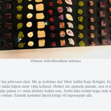
Viimase trühvlikoolituse tulemus
 kui põnevast elust
. Me ju kolisime ära! Meie kallist Kaju Köögist. 
ädal hiljem meie välja kolinud. Hetkel siis ajutisele pinnale, sest et
palju pahna
me
mina jõudsin kokku osta. Andis ikka kolida kogu seda kra
 ostmas. Enamik kastidest läksid köögi või lapseasjade alla.