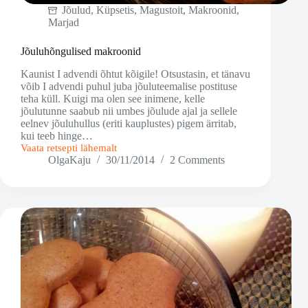
Jõulud
,
Küpsetis
,
Magustoit
,
Makroonid
,
Marjad
Jõuluhõngulised makroonid
Kaunist I advendi õhtut kõigile! Otsustasin, et tänavu
võib I advendi puhul juba jõuluteemalise postituse
teha küll. Kuigi ma olen see inimene, kelle
jõulutunne saabub nii umbes jõulude ajal ja sellele
eelnev jõuluhullus (eriti kauplustes) pigem ärritab,
kui teeb hinge…
Vaata retsepti lähemalt
Jõuluhõngulised
OlgaKaju
30/11/2014
2 Comments
makroonid