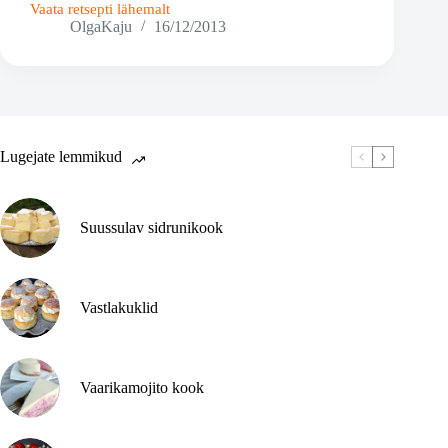
Vaata retsepti lähemalt
Piparkoogitainas
OlgaKaju
16/12/2013
Lugejate lemmikud
Suussulav sidrunikook
Vastlakuklid
Vaarikamojito kook