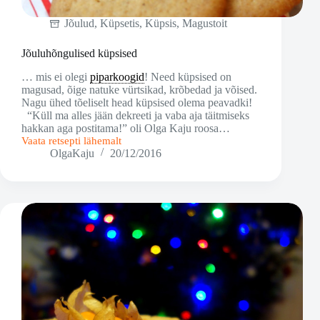
Jõulud
,
Küpsetis
,
Küpsis
,
Magustoit
Jõuluhõngulised küpsised
… mis ei olegi
piparkoogid
! Need küpsised on
magusad, õige natuke vürtsikad, krõbedad ja võised.
Nagu ühed tõeliselt head küpsised olema peavadki!
“Küll ma alles jään dekreeti ja vaba aja täitmiseks
hakkan aga postitama!” oli Olga Kaju roosa…
Vaata retsepti lähemalt
Jõuluhõngulised
OlgaKaju
20/12/2016
küpsised