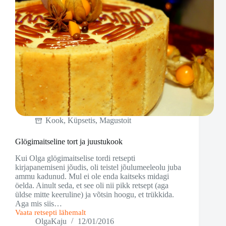
Kook
,
Küpsetis
,
Magustoit
Glögimaitseline tort ja juustukook
Kui Olga glögimaitselise tordi retsepti
kirjapanemiseni jõudis, oli teistel jõulumeeleolu juba
ammu kadunud. Mul ei ole enda kaitseks midagi
öelda. Ainult seda, et see oli nii pikk retsept (aga
üldse mitte keeruline) ja võtsin hoogu, et trükkida.
Aga mis siis…
Vaata retsepti lähemalt
Glögimaitseline
OlgaKaju
12/01/2016
tort