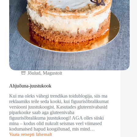
Jõulud
,
Magustoit
Ahjuõuna-juustukook
Kui ma oleks vähegi trendikas toidublogija, siis ma
reklaamiks teile seda kooki, kui figuurisõbralikumat
versiooni juustukoogist. Kasutades gluteenivabasid
piparkooke saab aga gluteenivaba
figuurisõbralikuma juustukoogi! AGA olles siiski
mina – kodus olid nukralt seismas veel viimased
kodumaised hapud koogiõunad, mis mind…
Vaata retsepti lähemalt
Ahjuõuna-