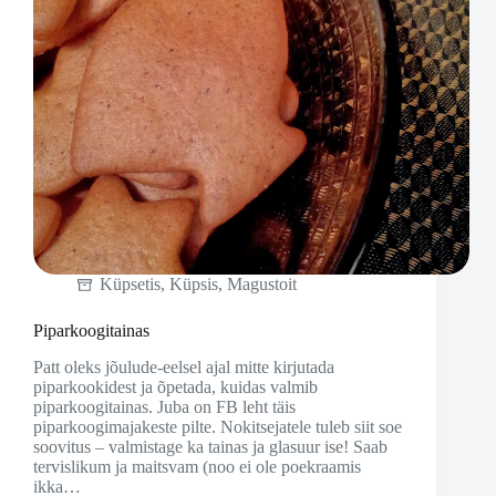
Küpsetis
,
Küpsis
,
Magustoit
Piparkoogitainas
Patt oleks jõulude-eelsel ajal mitte kirjutada
piparkookidest ja õpetada, kuidas valmib
piparkoogitainas. Juba on FB leht täis
piparkoogimajakeste pilte. Nokitsejatele tuleb siit soe
soovitus – valmistage ka tainas ja glasuur ise! Saab
tervislikum ja maitsvam (noo ei ole poekraamis
ikka…