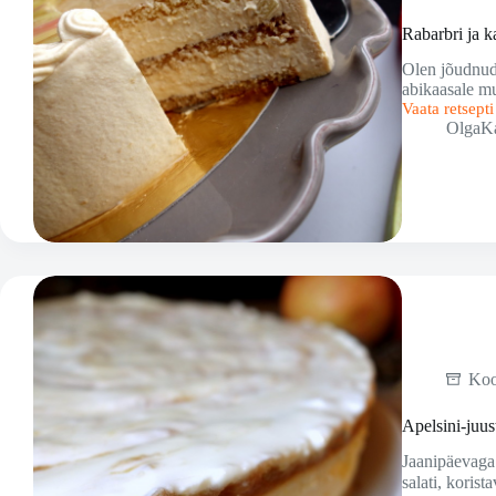
Rabarbri ja ka
Olen jõudnud 
abikaasale mu
Vaata retsept
Rabarbri
OlgaK
ja
karamelli
tort
Ko
Apelsini-juus
Jaanipäevaga 
salati, koris