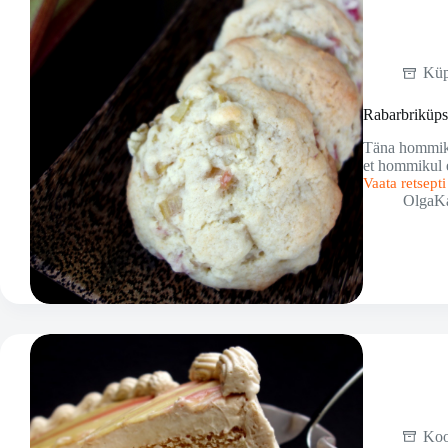
Küp
Rabarbriküps
Täna hommikul
et hommikul e
Vaata retsept
Rabarbriküps
OlgaK
Ko