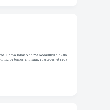
dasid. Edeva inimesena ma loomulikult läksin
li mu pettumus eriti suur, avastades, et seda