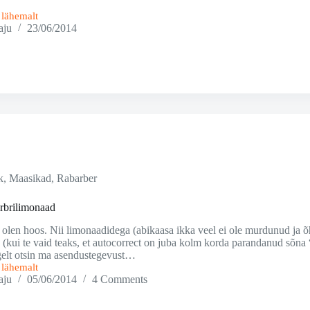
i lähemalt
aju
23/06/2014
ga
k
,
Maasikad
,
Rabarber
rbrilimonaad
 olen hoos. Nii limonaadidega (abikaasa ikka veel ei ole murdunud ja õ
 (kui te vaid teaks, et autocorrect on juba kolm korda parandanud sõn
lgelt otsin ma asendustegevust…
i lähemalt
aju
05/06/2014
4 Comments
naad