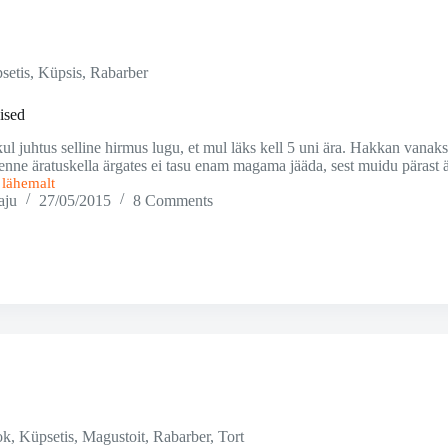
setis
,
Küpsis
,
Rabarber
ised
 juhtus selline hirmus lugu, et mul läks kell 5 uni ära. Hakkan vanaks
nne äratuskella ärgates ei tasu enam magama jääda, sest muidu pärast
i lähemalt
ised
aju
27/05/2015
8 Comments
ok
,
Küpsetis
,
Magustoit
,
Rabarber
,
Tort