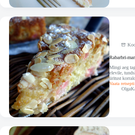
Ko
Rabarbri-ma
Mingi aeg tag
elevile, tund
üritust korr
Vaata retsept
Rabarbri-
OlgaK
mandlikook