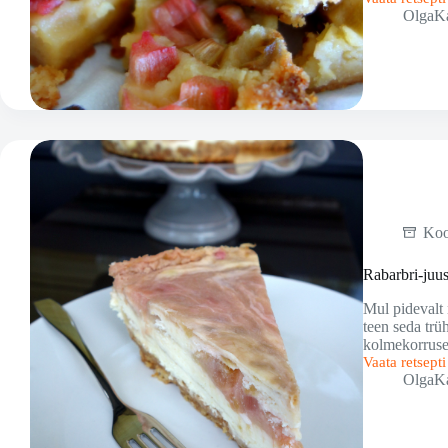
Rabarbri
OlgaK
blondie
ja
blogide
lugemisest
Ko
Rabarbri-juu
Mul pidevalt 
teen seda trü
kolmekorruse
Vaata retsept
Rabarbri-
OlgaK
juustukook