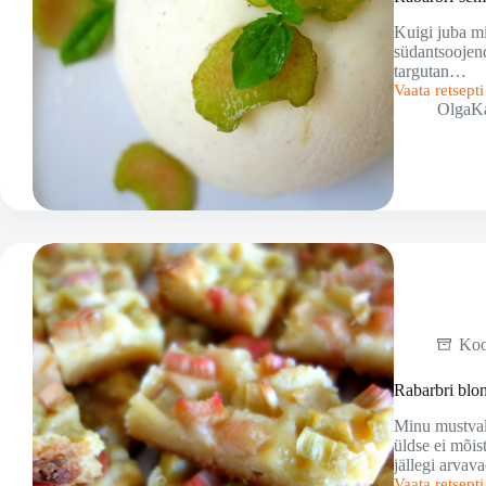
Kuigi juba min
südantsoojend
targutan…
Vaata retsept
Rabarbri-
OlgaK
semifreddo
Ko
Rabarbri blon
Minu mustval
üldse ei mõis
jällegi arvav
Vaata retsept