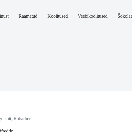
nust
Raamatud
Koolitused
Veebikoolitused
Šokola
ustoit
,
Rabarber
ifreddo