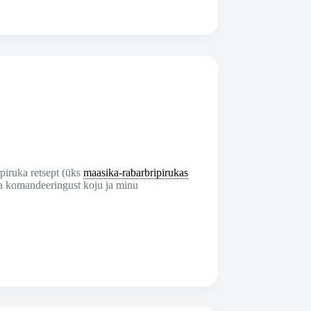
ipiruka retsept (üks
maasika-rabarbripirukas
äna komandeeringust koju ja minu