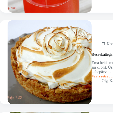
Ko
Beseekattega 
Ema heitis mu
siiski on). Ü
kahepäevane 
Vaata retsept
Beseekattega
OlgaK
rabarbripiruk