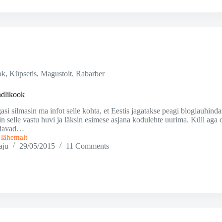
ok
,
Küpsetis
,
Magustoit
,
Rabarber
ndlikook
asi silmasin ma infot selle kohta, et Eestis jagatakse peagi blogiauhin
sin selle vastu huvi ja läksin esimese asjana kodulehte uurima. Küll aga o
aldavad…
i lähemalt
aju
29/05/2015
11 Comments