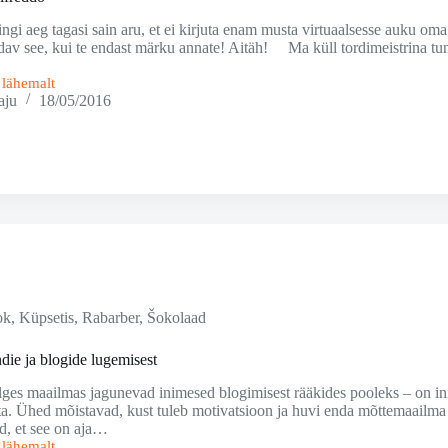
gi aeg tagasi sain aru, et ei kirjuta enam musta virtuaalsesse auku oma po
av see, kui te endast märku annate! Aitäh! Ma küll tordimeistrina tun
i lähemalt
aju
18/05/2016
ok
,
Küpsetis
,
Rabarber
,
Šokolaad
die ja blogide lugemisest
ges maailmas jagunevad inimesed blogimisest rääkides pooleks – on ini
ta. Ühed mõistavad, kust tuleb motivatsioon ja huvi enda mõttemaailma
ad, et see on aja…
i lähemalt