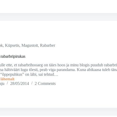
ok
,
Küpsetis
,
Magustoit
,
Rabarber
rabarbripirukas
lle ette, et rabarbrihooaeg on täies hoos ja minu blogis puudub rabarbr
sna häbiväärt lugu tõesti, peab viga parandama. Kuna abikaasa tuleb t
“õppepuhkus” on läbi, sai tehtud…
i lähemalt
aju
28/05/2014
2 Comments
as