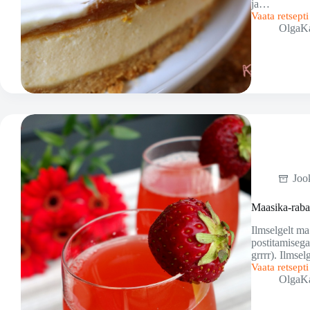
ja…
Vaata retsept
Apelsini-
OlgaK
juustukook
rabarbrikatte
Joo
Maasika-raba
Ilmselgelt ma
postitamisega
grrrr). Ilmse
Vaata retsept
Maasika-
OlgaK
rabarbrilimo