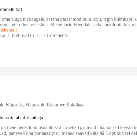
ramelli tort
oma eluga nii kaugele, et täna pärast tööd tulin koju, tegin külmkapi laht
rega, et kodus pole süüa. Meenutasin iseendale seda anekdooti, kus me
i lähemalt
aju
06/05/2015
17 Comments
ok
,
Küpsetis
,
Magustoit
,
Rabarber
,
Šokolaad
tukook rabarbrikattega
on meie peres lood üsna lihtsad – mehed grillivad liha, naised teevad k
tavad, panevad liha vardasse jne), mehed saavad kiita 😀 Lõpuks veel öe