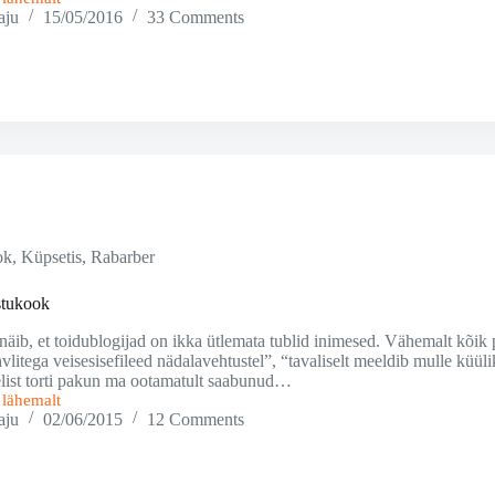
aju
15/05/2016
33 Comments
ok
,
Küpsetis
,
Rabarber
stukook
näib, et toidublogijad on ikka ütlemata tublid inimesed. Vähemalt kõik 
hvlitega veisesisefileed nädalavehtustel”, “tavaliselt meeldib mulle küüli
list torti pakun ma ootamatult saabunud…
i lähemalt
aju
02/06/2015
12 Comments