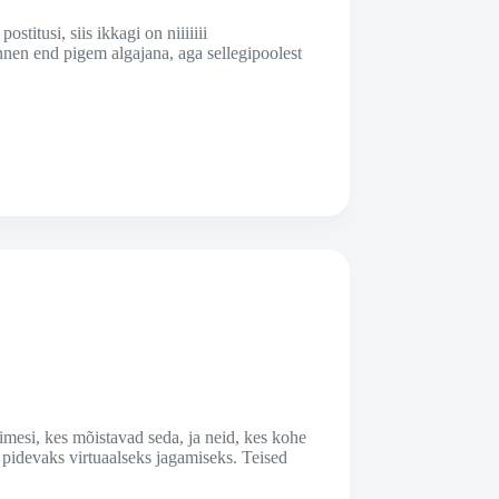
stitusi, siis ikkagi on niiiiiii
nen end pigem algajana, aga sellegipoolest
mesi, kes mõistavad seda, ja neid, kes kohe
 pidevaks virtuaalseks jagamiseks. Teised