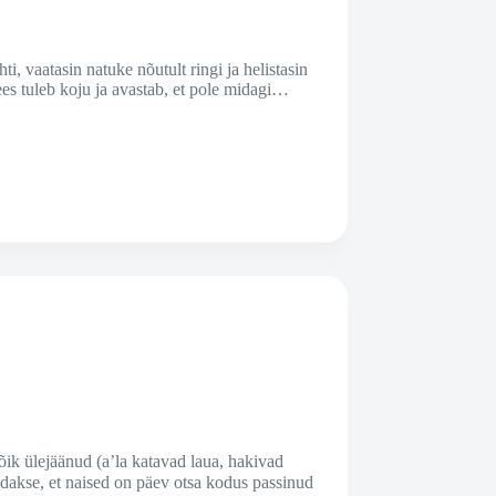
i, vaatasin natuke nõutult ringi ja helistasin
es tuleb koju ja avastab, et pole midagi…
õik ülejäänud (a’la katavad laua, hakivad
ldakse, et naised on päev otsa kodus passinud