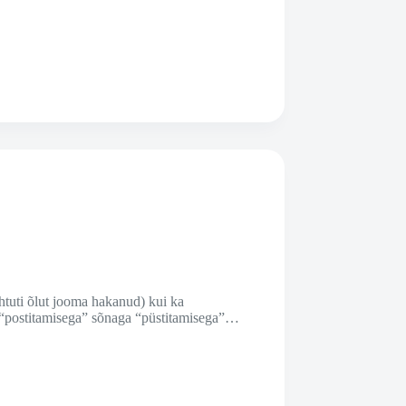
htuti õlut jooma hakanud) kui ka
a “postitamisega” sõnaga “püstitamisega”…