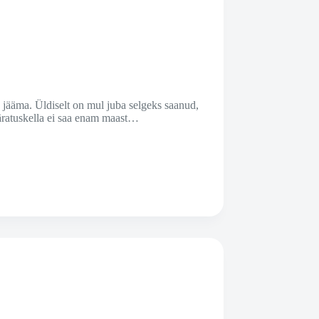
 jääma. Üldiselt on mul juba selgeks saanud,
 äratuskella ei saa enam maast…