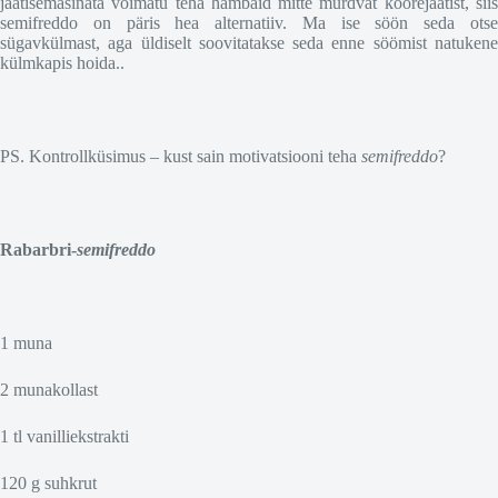
jäätisemasinata võimatu teha hambaid mitte murdvat koorejäätist, siis
semifreddo on päris hea alternatiiv. Ma ise söön seda otse
sügavkülmast, aga üldiselt soovitatakse seda enne söömist natukene
külmkapis hoida..
PS. Kontrollküsimus – kust sain motivatsiooni teha
semifreddo
?
Rabarbri-
semifreddo
1 muna
2 munakollast
1 tl vanilliekstrakti
120 g suhkrut