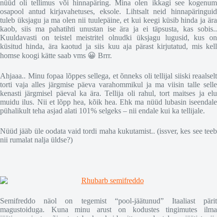
nüüd oli tellimus või hinnapäring. Mina olen ikkagi see kogenum
osapool antud kirjavahetuses, eksole. Lihtsalt neid hinnapäringuid
tuleb üksjagu ja ma olen nii tuulepäine, et kui keegi küsib hinda ja ära
kaob, siis ma pahatihti unustan ise ära ja ei täpsusta, kas sobis..
Kuuldavasti on teistel meistritel olnudki üksjagu lugusid, kus on
küsitud hinda, ära kaotud ja siis kuu aja pärast kirjutatud, mis kell
homse koogi kätte saab vms 😀 Brrr.
Ahjaaa.. Minu fopaa lõppes sellega, et õnneks oli tellijal siiski reaalselt
torti vaja alles järgmise päeva varahommikul ja ma viisin talle selle
kenasti järgmisel päeval ka ära. Tellija oli rahul, tort maitses ja elu
muidu ilus. Nii et lõpp hea, kõik hea. Ehk ma nüüd lubasin iseendale
pühalikult teha asjad alati 101% selgeks – nii endale kui ka tellijale.
Nüüd jääb üle oodata vaid tordi maha kukutamist.. (issver, kes see teeb
nii rumalat nalja üldse?)
Semifreddo näol on tegemist “pool-jäätunud” Itaaliast pärit
magustoiduga. Kuna minu arust on kodustes tingimutes ilma