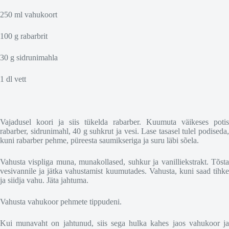
250 ml vahukoort
100 g rabarbrit
30 g sidrunimahla
1 dl vett
Vajadusel koori ja siis tükelda rabarber. Kuumuta väikeses potis
rabarber, sidrunimahl, 40 g suhkrut ja vesi. Lase tasasel tulel podiseda,
kuni rabarber pehme, püreesta saumikseriga ja suru läbi sõela.
Vahusta vispliga muna, munakollased, suhkur ja vanilliekstrakt. Tõsta
vesivannile ja jätka vahustamist kuumutades. Vahusta, kuni saad tihke
ja siidja vahu. Jäta jahtuma.
Vahusta vahukoor pehmete tippudeni.
Kui munavaht on jahtunud, siis sega hulka kahes jaos vahukoor ja