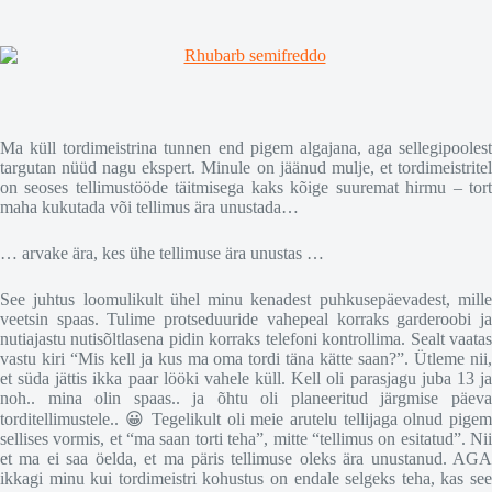
Ma küll tordimeistrina tunnen end pigem algajana, aga sellegipoolest
targutan nüüd nagu ekspert. Minule on jäänud mulje, et tordimeistritel
on seoses tellimustööde täitmisega kaks kõige suuremat hirmu – tort
maha kukutada või tellimus ära unustada…
… arvake ära, kes ühe tellimuse ära unustas …
See juhtus loomulikult ühel minu kenadest puhkusepäevadest, mille
veetsin spaas. Tulime protseduuride vahepeal korraks garderoobi ja
nutiajastu nutisõltlasena pidin korraks telefoni kontrollima. Sealt vaatas
vastu kiri “Mis kell ja kus ma oma tordi täna kätte saan?”. Ütleme nii,
et süda jättis ikka paar lööki vahele küll. Kell oli parasjagu juba 13 ja
noh.. mina olin spaas.. ja õhtu oli planeeritud järgmise päeva
torditellimustele.. 😀 Tegelikult oli meie arutelu tellijaga olnud pigem
sellises vormis, et “ma saan torti teha”, mitte “tellimus on esitatud”. Nii
et ma ei saa öelda, et ma päris tellimuse oleks ära unustanud. AGA
ikkagi minu kui tordimeistri kohustus on endale selgeks teha, kas see