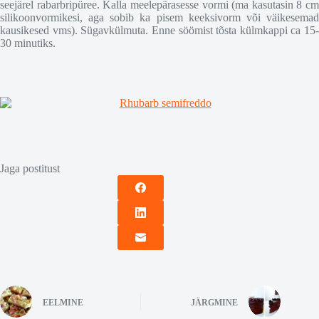
seejärel rabarbripüree. Kalla meelepärasesse vormi (ma kasutasin 8 cm
silikoonvormikesi, aga sobib ka pisem keeksivorm või väikesemad
kausikesed vms). Sügavkülmuta. Enne söömist tõsta külmkappi ca 15-
30 minutiks.
Jaga postitust
EELMINE
JÄRGMINE