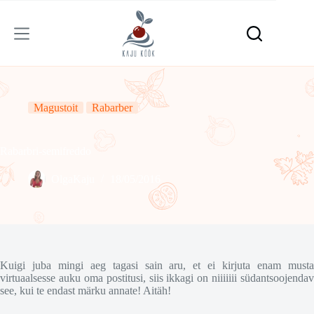
Skip
to
content
Magustoit
Rabarber
Rabarbri-semifreddo
OlgaKaju
18/05/2016
Kuigi juba mingi aeg tagasi sain aru, et ei kirjuta enam musta
virtuaalsesse auku oma postitusi, siis ikkagi on niiiiiii südantsoojendav
see, kui te endast märku annate! Aitäh!