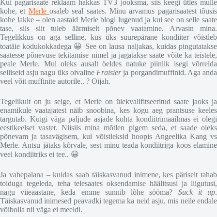
Kui pagarisaate reklaam hakkas TV3 jooksma, siis keegi ütles mulle
kohe, et
Merle
osaleb seal saates. Minu arvamus pagarisaatest tõusi
kohe lakke – olen aastaid Merle blogi lugenud ja kui see on selle saate
tase, siis siit tuleb äärmiselt põnev vaatamine. Arvasin mina.
Tegelikkus on aga selline, kus üks suurepärane kondiiter võistleb
toatäie kodukokkadega 😀 See on lausa naljakas, kuidas pingutatakse
saatesse põnevuse tekitamise nimel ja jagatakse saate võite ka teistele,
peale Merle. Mul oleks ausalt öeldes natuke piinlik isegi võrrelda
selliseid asju nagu üks oivaline
Fraisier
ja porgandimuffinid. Aga and
veel võit muffinite autorile.. ? Oijah.
Tegelikult on ju selge, et Merle on ülekvalifitseeritud saate jaoks ja
enamikule vaatajatest näib snoobina, kes kogu aeg prantsuse keeles
targutab. Kuigi väga paljude asjade kohta kondiitrimaailmas ei olegi
eestikeelset vastet. Niisiis mina mõtlen pigem seda, et saade oleks
põnevam ja tasavägisem, kui võistleksid hoopis Angeelika Kang vs
Merle. Antsu jätaks kõrvale, sest minu teada kondiitriga koos elamine
veel kondiitriks ei tee.. 😀
Ja vahepalana – kuidas saab täiskasvanud inimene, kes päriselt tahab
toiduga tegeleda, teha telesaates oksendamise häälitsusi ja liigutusi,
nagu viieaastane, keda emme sunnib lõhe sööma?
Suck it up
Täiskasvanud inimesed peavadki tegema ka neid asju, mis neile endale
võibolla nii väga ei meeldi.