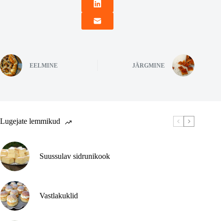
EELMINE
JÄRGMINE
Lugejate lemmikud
Suussulav sidrunikook
Vastlakuklid