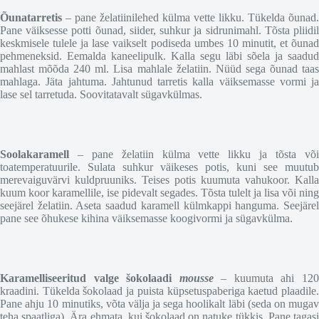
Õunatarretis
– pane želatiinilehed külma vette likku. Tükelda õunad.
Pane väiksesse potti õunad, siider, suhkur ja sidrunimahl. Tõsta pliidil
keskmisele tulele ja lase vaikselt podiseda umbes 10 minutit, et õunad
pehmeneksid. Eemalda kaneelipulk. Kalla segu läbi sõela ja saadud
mahlast mõõda 240 ml. Lisa mahlale želatiin. Nüüd sega õunad taas
mahlaga. Jäta jahtuma. Jahtunud tarretis kalla väiksemasse vormi ja
lase sel tarretuda. Soovitatavalt sügavkülmas.
Soolakaramell
– pane želatiin külma vette likku ja tõsta või
toatemperatuurile. Sulata suhkur väikeses potis, kuni see muutub
merevaiguvärvi kuldpruuniks. Teises potis kuumuta vahukoor. Kalla
kuum koor karamellile, ise pidevalt segades. Tõsta tulelt ja lisa või ning
seejärel želatiin. Aseta saadud karamell külmkappi hanguma. Seejärel
pane see õhukese kihina väiksemasse koogivormi ja sügavkülma.
Karamelliseeritud valge šokolaadi
mousse
– kuumuta ahi 12
kraadini. Tükelda šokolaad ja puista küpsetuspaberiga kaetud plaadile.
Pane ahju 10 minutiks, võta välja ja sega hoolikalt läbi (seda on mugav
teha spaatliga). Ära ehmata, kui šokolaad on natuke tükkis. Pane tagasi