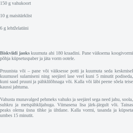
150 g vahukoort
10 g maisitärklist
6 g lehtželatiini
Biskviidi jaoks
kuumuta ahi 180 kraadini. Pane väiksema koogivormi
põhja küpsetuspaber ja jäta vorm ootele.
Pruunista või – pane või väiksesse potti ja kuumuta seda keskmisel
kuumusel sulamiseni ning seejärel lase veel kuni 5 minutit podiseda,
kuni saad pruuni ja pähklilõhnaga või. Kalla või läbi peene sõela teise
kaussi jahtuma.
Vahusta munavalged pehmeks vahuks ja seejärel sega need jahu, soola,
suhkru ja metspähklijahuga. Viimasena lisa järk-järgult või. Tainas
peaks olema üsna tihke ja ühtlane. Kalla vormi, tasanda ja küpseta
umbes 15 minutit.