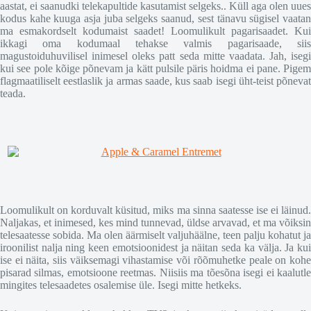
aastat, ei saanudki telekapultide kasutamist selgeks.. Küll aga olen uues
kodus kahe kuuga asja juba selgeks saanud, sest tänavu sügisel vaatan
ma esmakordselt kodumaist saadet! Loomulikult pagarisaadet. Kui
ikkagi oma kodumaal tehakse valmis pagarisaade, siis
magustoiduhuvilisel inimesel oleks patt seda mitte vaadata. Jah, isegi
kui see pole kõige põnevam ja kätt pulsile päris hoidma ei pane. Pigem
flagmaatiliselt eestlaslik ja armas saade, kus saab isegi üht-teist põnevat
teada.
Loomulikult on korduvalt küsitud, miks ma sinna saatesse ise ei läinud.
Naljakas, et inimesed, kes mind tunnevad, üldse arvavad, et ma võiksin
telesaatesse sobida. Ma olen äärmiselt valjuhäälne, teen palju kohatut ja
iroonilist nalja ning keen emotsioonidest ja näitan seda ka välja. Ja kui
ise ei näita, siis väiksemagi vihastamise või rõõmuhetke peale on kohe
pisarad silmas, emotsioone reetmas. Niisiis ma tõesõna isegi ei kaalutle
mingites telesaadetes osalemise üle. Isegi mitte hetkeks.