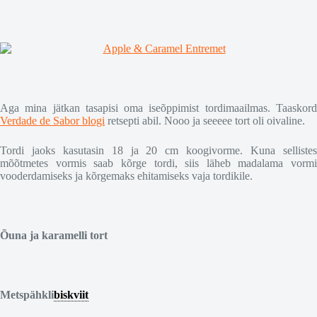
Aga mina jätkan tasapisi oma iseõppimist tordimaailmas. Taaskord
Verdade de Sabor blogi
retsepti abil. Nooo ja seeeee tort oli oivaline.
Tordi jaoks kasutasin 18 ja 20 cm koogivorme. Kuna sellistes
mõõtmetes vormis saab kõrge tordi, siis läheb madalama vormi
vooderdamiseks ja kõrgemaks ehitamiseks vaja tordikile.
Õuna ja karamelli tort
Metspähkli
biskviit