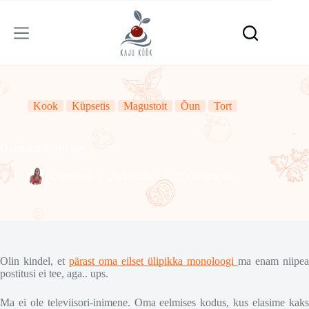
Skip
to
content
Kook
Küpsetis
Magustoit
Õun
Tort
Õuna-karamelli tort
OlgaKaju
29/10/2015
22 Comments
Olin kindel, et
pärast oma eilset ülipikka monoloogi
ma enam niipea
postitusi ei tee, aga.. ups.
Ma ei ole televiisori-inimene. Oma eelmises kodus, kus elasime kaks