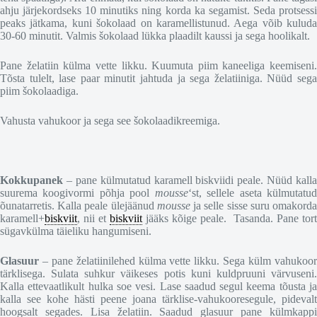
ahju järjekordseks 10 minutiks ning korda ka segamist. Seda protsessi
peaks jätkama, kuni šokolaad on karamellistunud. Aega võib kuluda
30-60 minutit. Valmis šokolaad lükka plaadilt kaussi ja sega hoolikalt.
Pane želatiin külma vette likku. Kuumuta piim kaneeliga keemiseni.
Tõsta tulelt, lase paar minutit jahtuda ja sega želatiiniga. Nüüd sega
piim šokolaadiga.
Vahusta vahukoor ja sega see šokolaadikreemiga.
Kokkupanek
– pane külmutatud karamell biskviidi peale. Nüüd kalla
suurema koogivormi põhja pool
mousse
‘st, sellele aseta külmutatu
õunatarretis. Kalla peale ülejäänud
mousse
ja selle sisse suru omakord
karamell+
biskviit
, nii et
biskviit
jääks kõige peale. Tasanda. Pane tort
sügavkülma täieliku hangumiseni.
Glasuur
– pane želatiinilehed külma vette likku. Sega külm vahukoor
tärklisega. Sulata suhkur väikeses potis kuni kuldpruuni värvuseni.
Kalla ettevaatlikult hulka soe vesi. Lase saadud segul keema tõusta ja
kalla see kohe hästi peene joana tärklise-vahukooresegule, pidevalt
hoogsalt segades. Lisa želatiin. Saadud glasuur pane külmkappi