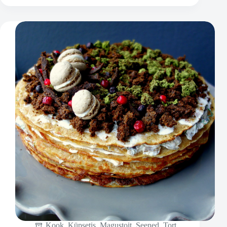
Kook
,
Küpsetis
,
Magustoit
,
Seened
,
Tort