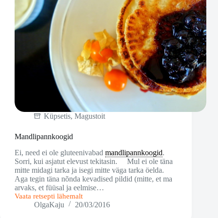
Küpsetis
,
Magustoit
Mandlipannkoogid
Ei, need ei ole gluteenivabad
mandlipannkoogid
.
Sorri, kui asjatut elevust tekitasin. Mul ei ole täna
mitte midagi tarka ja isegi mitte väga tarka öelda.
Aga tegin täna nõnda kevadised pildid (mitte, et ma
arvaks, et füüsal ja eelmise…
Vaata retsepti lähemalt
Mandlipannkoogid
OlgaKaju
20/03/2016