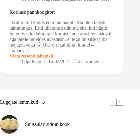
Korilase pannkoogitort
Kuhu küll kadus eelmine nädal? Ma olen täiesti
hämmingus. Eriti üllatunud olin ma siis, kui nägin
Selveris nädalalõpupakkumisi enda arust teisipäeval..
aga järele mõeldes avastasin, et tegu on siiski juba
neljapäevaga 🙂 Üks on igal juhul kindel –
laupäev…
Vaata retsepti lähemalt
Korilase
OlgaKaju
16/02/2015
4 Comments
pannkoogitort
Lugejate lemmikud
Suussulav sidrunikook