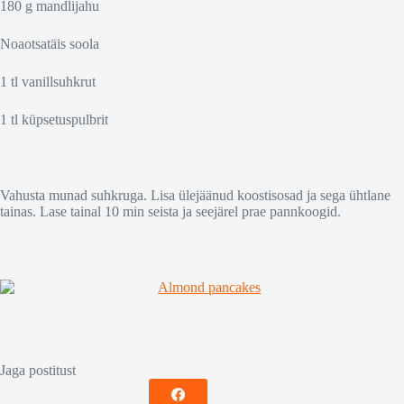
180 g mandlijahu
Noaotsatäis soola
1 tl vanillsuhkrut
1 tl küpsetuspulbrit
Vahusta munad suhkruga. Lisa ülejäänud koostisosad ja sega ühtlane
tainas. Lase tainal 10 min seista ja seejärel prae pannkoogid.
Jaga postitust