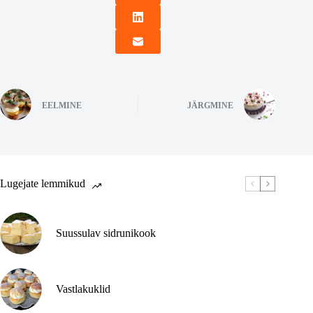
EELMINE
JÄRGMINE
Lugejate lemmikud
Suussulav sidrunikook
Vastlakuklid