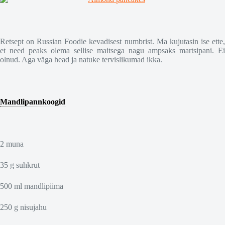
Retsept on Russian Foodie kevadisest numbrist. Ma kujutasin ise ette,
et need peaks olema sellise maitsega nagu ampsaks martsipani. Ei
olnud. Aga väga head ja natuke tervislikumad ikka.
Mandlipannkoogid
2 muna
35 g suhkrut
500 ml mandlipiima
250 g nisujahu