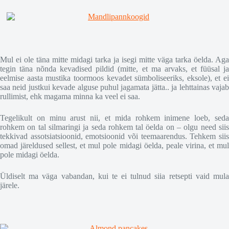
Mul ei ole täna mitte midagi tarka ja isegi mitte väga tarka öelda. Aga
tegin täna nõnda kevadised pildid (mitte, et ma arvaks, et füüsal ja
eelmise aasta mustika toormoos kevadet sümboliseeriks, eksole), et ei
saa neid justkui kevade alguse puhul jagamata jätta.. ja lehttainas vajab
rullimist, ehk magama minna ka veel ei saa.
Tegelikult on minu arust nii, et mida rohkem inimene loeb, seda
rohkem on tal silmaringi ja seda rohkem tal öelda on – olgu need siis
tekkivad assotsiatsioonid, emotsioonid või teemaarendus. Tehkem siis
omad järeldused sellest, et mul pole midagi öelda, peale virina, et mul
pole midagi öelda.
Üldiselt ma väga vabandan, kui te ei tulnud siia retsepti vaid mula
järele.