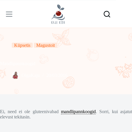
Skip
to
content
Küpsetis
Magustoit
Mandlipannkoogid
OlgaKaju
20/03/2016
Ei, need ei ole gluteenivabad
mandlipannkoogid
. Sorri, kui asjatut
elevust tekitasin.