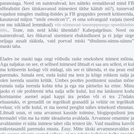
paranoiaga. Need on naisterahvad, kes näiteks eemaldavad mind FB
sõbralistist (kes täiskasvanud inimestest üldse käitub nii?), tunnevad
vajadust mingites mailing-listides ja FB gruppides peenelt kritiseerida,
kasutavad miljon “
smile emoticon
’i”, et oma solvanguid varjata (need
on mu isiklikud lemmikud)
või sõimavad lausroppusega spordiklubi
läbi
.. Teate, mis neid kõiki ühendab? Kahepalgelisus. Need on
naisterahvad, kes õhkavad sisemisest ebakindlusest ja ei julge sirge
seljaga ausalt rääkida, vaid poevad miski “tibulinnu-ninnu-nännu”
maski taha.
Elades ise maski taga ongi võibolla raske otsekohest inimest mõista.
Aga naljakas on see, et sellised inimesed lihtsalt ei saa aru sellest, et kui
ma kritiseerin kedagi või midagi, siis see ei tähenda, et ma pean end
paremaks. Jumala eest, enda kulul ma teen ju kõige rohkem nalja ja
olen iseenda suurim kriitik. Umbes pooltes postitustest suudan mõne
rumala nalja iseenda kohta teha ja ega ma päriselus ka erine. Minu
jaoks ei ole probleemi teha nalja selle kulul, kui ma laiskusest kodu
koristamise asemel asjad kappi ära peidan või ei tea 27ndaks
eluaastaks, et grenadill on tegelikult granadill ja velüür on tegelikult
veluur, või selle kulul, et ma iseend peeglist nähes teinekord ehmatan.
Lihtsalt usun, et oma arvamust kasside toitmise, blogipopulismi jms
teemadel võin ma ka mitte ideaalsena avaldada. Arvamuse omamine ja
avaldamine ei näita inimese tahet olla teistest üle. Vaid maailma kasvõi
mikrotasandil paremaks muuta.
Easy
. Mitte ükski arvamuseavaldus e