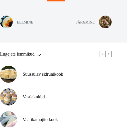
EELMINE
JÄRGMINE
Lugejate lemmikud
Suussulav sidrunikook
Vastlakuklid
Vaarikamojito kook