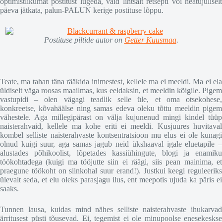
optimistlikumat postitust lugeda, vaid lihtsalt retsepti või heatujuliselt
päeva jätkata, palun-PALUN kerige postituse lõppu.
Postituse piltide autor on
Getter Kuusmaa
.
Teate, ma tahan täna rääkida inimestest, kellele ma ei meeldi. Ma ei ela
üldiselt väga roosas maailmas, kus eeldaksin, et meeldin kõigile. Pigem
vastupidi – olen vägagi teadlik selle üle, et oma otsekohese,
konkreetse, kõvahäälse ning samas edeva oleku tõttu meeldin pigem
vähestele. Aga millegipärast on välja kujunenud mingi kindel tüüp
naisterahvaid, kellele ma kohe eriti ei meeldi. Kusjuures huvitaval
kombel selliste naisterahvaste kontsentratsioon mu elus ei ole kunagi
olnud kuigi suur, aga samas jagub neid ükshaaval igale eluetapile –
alustades põhikoolist, lõpetades kassiühingute, blogi ja enamiku
töökohtadega (kuigi ma tööjutte siin ei räägi, siis pean mainima, et
praegune töökoht on siinkohal suur erand!). Justkui keegi reguleeriks
ülevalt seda, et elu oleks parasjagu ilus, ent meepotis ujuda ka päris ei
saaks.
Tunnen lausa, kuidas mind nähes selliste naisterahvaste ihukarvad
ärritusest püsti tõusevad. Ei, tegemist ei ole minupoolse enesekeskse