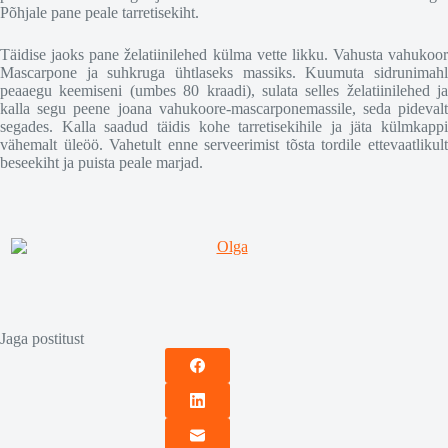
Põhjale pane peale tarretisekiht.
Täidise jaoks pane želatiinilehed külma vette likku. Vahusta vahukoor
Mascarpone ja suhkruga ühtlaseks massiks. Kuumuta sidrunimahl
peaaegu keemiseni (umbes 80 kraadi), sulata selles želatiinilehed ja
kalla segu peene joana vahukoore-mascarponemassile, seda pidevalt
segades. Kalla saadud täidis kohe tarretisekihile ja jäta külmkappi
vähemalt üleöö. Vahetult enne serveerimist tõsta tordile ettevaatlikult
beseekiht ja puista peale marjad.
Jaga postitust