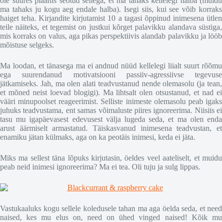
ole suures plaanis seotud sellega, et ma tahaks kellelegi halba (muidu
ma tahaks ju kogu aeg endale halba). Isegi siis, kui see võib korraks
haiget teha. Kirjandite kirjutamist 10 a tagasi õppinud inimesena ütlen
teile näiteks, et tegemist on justkui kõrget palavikku alandava süstiga,
mis korraks on valus, aga pikas perspektiivis alandab palavikku ja lööb
mõistuse selgeks.
Ma loodan, et tänasega ma ei andnud nüüd kellelegi liialt suurt rõõmu
ega suurendanud motivatsiooni passiiv-agressiivse tegevuse
jätkamiseks. Jah, ma olen alati teadvustanud nende olemasolu (ja tean,
et mõned neist loevad blogigi). Ma lihtsalt olen otsustanud, et nad ei
vääri minupoolset reageerimist. Selliste inimeste olemasolu peab igaks
juhuks teadvustama, ent samas võimaluste piires ignoreerima. Niisiis ei
tasu mu igapäevasest edevusest välja lugeda seda, et ma olen enda
arust äärmiselt armastatud. Täiskasvanud inimesena teadvustan, et
enamiku jätan külmaks, aga on ka peotäis inimesi, keda ei jäta.
Miks ma sellest täna lõpuks kirjutasin, öeldes veel aateliselt, et muidu
peab neid inimesi ignoreerima? Ma ei tea. Oli tuju ja sulg lippas.
Vastukaaluks kogu sellele koledusele tahan ma aga öelda seda, et need
naised, kes mu elus on, need on ühed vinged naised! Kõik mu