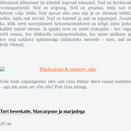
lähedased sõbrannad on tohutult tugevad isiksused. Nad on huvitavad
vestluspartnerid. Neil on selgroog. Neil on arvamus, mida nad ei
häbene välja öelda. Nad ajavad elus oma asja ja on ütlemata tublid,
selles, mida nad teevad. Nad on kärmed ja nad on tegutsejad. Ausalt
ka, kõik need suurepärased iseloomuomadused on kõigil minu jaoks
kallitel naistel olemas. Ja igaüks neist on mulle eeskujuks – kes väga
tubli emana, kes sihikindla erialaspetsialistina, kes suure südikuse ja
kes oma nakkava optimismiga (märkuseks meestele – sorri, nad on
kõik võetud).
Selle tordi väljanägemise idee sain Oma Maitse ühest vanast numbrist
– aga mis aasta see võis olla? Pole õrna aimugi..
Tort beseekatte, Mascarpone ja marjadega
20 cm