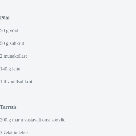
Põhi
50 g võid
50 g suhkrut
2 munakollast
140 g jahu
1 tl vanillsuhkrut
Tarretis
200 g marju vastavalt oma soovile
3 želatiinilehte