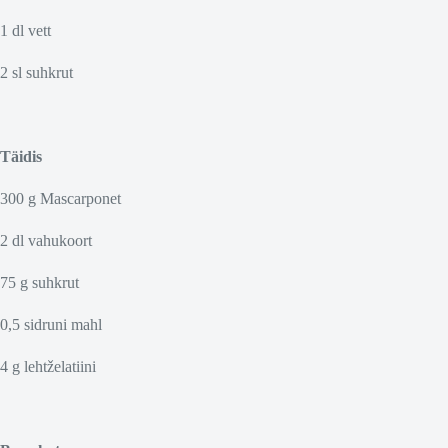
1 dl vett
2 sl suhkrut
Täidis
300 g Mascarponet
2 dl vahukoort
75 g suhkrut
0,5 sidruni mahl
4 g lehtželatiini