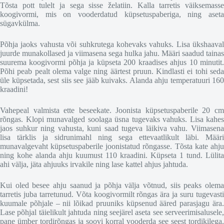
Tõsta pott tulelt ja sega sisse želatiin. Kalla tarretis väiksemasse
koogivormi, mis on vooderdatud küpsetuspaberiga, ning aseta
sügavkülma.
Põhja jaoks vahusta või suhkrutega kohevaks vahuks. Lisa ükshaaval
juurde munakollased ja viimasena sega hulka jahu. Määri saadud tainas
suurema koogivormi põhja ja küpseta 200 kraadises ahjus 10 minutit.
Põhi peab pealt olema valge ning äärtest pruun. Kindlasti ei tohi seda
üle küpsetada, sest siis see jääb kuivaks. Alanda ahju temperatuuri 160
kraadini!
Vahepeal valmista ette beseekate. Joonista küpsetuspaberile 20 cm
rõngas. Klopi munavalged soolaga üsna tugevaks vahuks. Lisa kahes
jaos suhkur ning vahusta, kuni saad tugeva läikiva vahu. Viimasena
lisa tärklis ja sidrunimahl ning sega ettevaatlikult läbi. Määri
munavalgevaht küpsetuspaberile joonistatud rõngasse. Tõsta kate ahju
ning kohe alanda ahju kuumust 110 kraadini. Küpseta 1 tund. Lülita
ahi välja, jäta ahjuuks irvakile ning lase kattel ahjus jahtuda.
Kui oled besee ahju saanud ja põhja välja võtnud, siis peaks olema
tarretis juba tarretunud. Võta koogivormilt rõngas ära ja suru tugevasti
kuumale põhjale – nii lõikad pruuniks küpsenud ääred parasjagu ära.
Lase põhjal täielikult jahtuda ning seejärel aseta see serveerimisalusele,
pane ümber tordirõngas ja soovi korral vooderda see seest tordikilega.