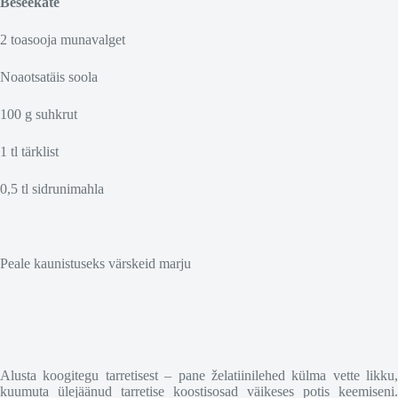
Beseekate
2 toasooja munavalget
Noaotsatäis soola
100 g suhkrut
1 tl tärklist
0,5 tl sidrunimahla
Peale kaunistuseks värskeid marju
Alusta koogitegu tarretisest – pane želatiinilehed külma vette likku,
kuumuta ülejäänud tarretise koostisosad väikeses potis keemiseni.