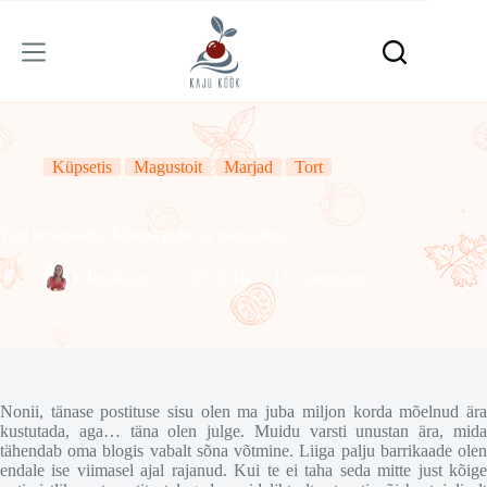
Skip
to
content
Küpsetis
Magustoit
Marjad
Tort
Tort beseekatte, Mascarpone ja marjadega
OlgaKaju
22/03/2016
11 Comments
Nonii, tänase postituse sisu olen ma juba miljon korda mõelnud ära
kustutada, aga… täna olen julge. Muidu varsti unustan ära, mida
tähendab oma blogis vabalt sõna võtmine. Liiga palju barrikaade olen
endale ise viimasel ajal rajanud. Kui te ei taha seda mitte just kõige