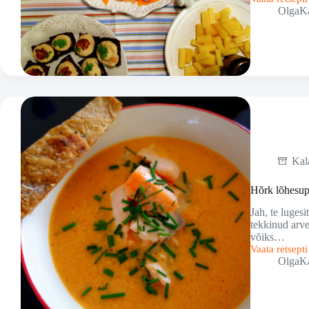
Hummus
OlgaK
ja
kala
ehk
siidrilaud
naistele
Kal
Hõrk lõhesu
Jah, te luges
tekkinud arves
võiks…
Vaata retsept
Hõrk
OlgaK
lõhesupp