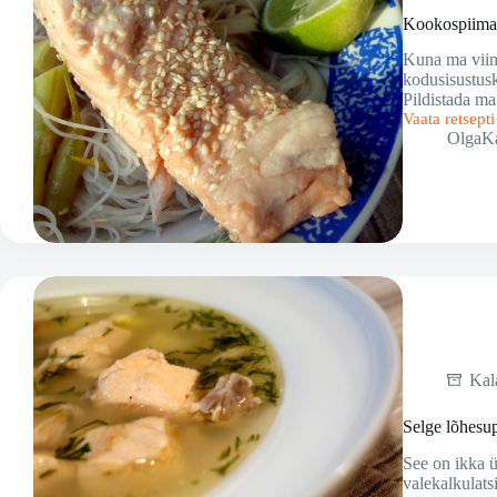
Kookospiimas
Kuna ma viima
kodusisustus
Pildistada ma
Vaata retsept
Kookospiima
OlgaK
pošeeritud
lõhe
Kal
Selge lõhesu
See on ikka ü
valekalkulats