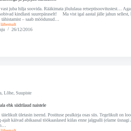
vast juba hilja soovida. Rääkimata jõululaua retseptisoovitustest… Aga
sobivad kindlasti suurepäraselt! Ma vist igal aastal jälle jahun sellest,
e tähistamist – saab möödunud…
i lähemalt
aju
26/12/2016
a
,
Lõhe
,
Suupiste
a ehk siidrilaud naistele
äielikult ületasin iseend. Postituse pealkirja osas siis. Tegelikult on lood
-ajalt käivad abikaasal töökaaslased külas enne jalgpalli (elame üsnagi 
tan…
i lähemalt