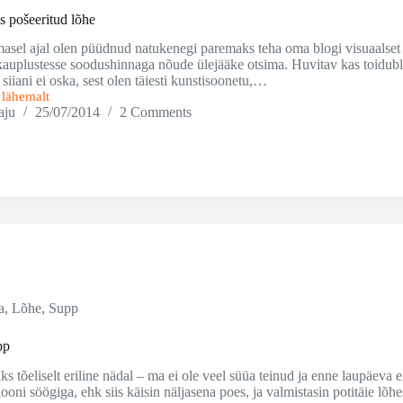
 pošeeritud lõhe
sel ajal olen püüdnud natukenegi paremaks teha oma blogi visuaalset po
kauplustesse soodushinnaga nõude ülejääke otsima. Huvitav kas toidubl
 siiani ei oska, sest olen täiesti kunstisoonetu,…
i lähemalt
s
aju
25/07/2014
2 Comments
a
,
Lõhe
,
Supp
pp
ks tõeliselt eriline nädal – ma ei ole veel süüa teinud ja enne laupäeva
iooni söögiga, ehk siis käisin näljasena poes, ja valmistasin potitäie lõh