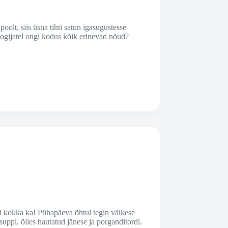
olt, siis üsna tihti satun igasugustesse
ogijatel ongi kodus kõik erinevad nõud?
 ei kokka ka! Pühapäeva õhtul tegin väikese
esuppi, õlles hautatud jänese ja porganditordi.