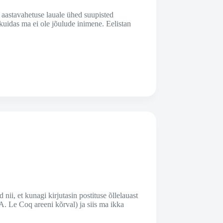
 aastavahetuse lauale ühed suupisted
 kuidas ma ei ole jõulude inimene. Eelistan
 nii, et kunagi kirjutasin postituse õllelauast
A. Le Coq areeni kõrval) ja siis ma ikka