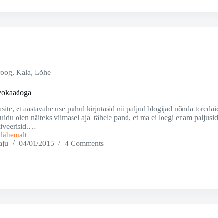
roog
,
Kala
,
Lõhe
avokaadoga
asite, et aastavahetuse puhul kirjutasid nii paljud blogijad nõnda toredai
uidu olen näiteks viimasel ajal tähele pand, et ma ei loegi enam paljusid
iveerisid.…
i lähemalt
aju
04/01/2015
4 Comments