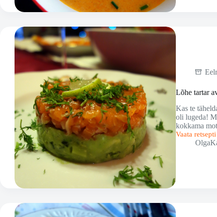
Eel
Lõhe tartar 
Kas te täheld
oli lugeda! M
kokkama mot
Vaata retsept
Lõhe
OlgaK
tartar
avokaadoga