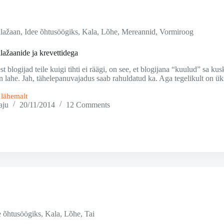
lažaan
,
Idee õhtusöögiks
,
Kala
,
Lõhe
,
Mereannid
,
Vormiroog
lažaanide ja krevettidega
st blogijad teile kuigi tihti ei räägi, on see, et blogijana “kuulud” sa k
n lahe. Jah, tähelepanuvajadus saab rahuldatud ka. Aga tegelikult on üks
i lähemalt
aju
20/11/2014
12 Comments
e õhtusöögiks
,
Kala
,
Lõhe
,
Tai