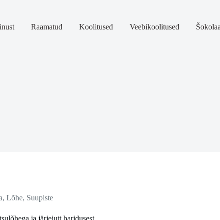
nust
Raamatud
Koolitused
Veebikoolitused
Šokola
a
,
Lõhe
,
Suupiste
sulõhega ja järjejutt haridusest