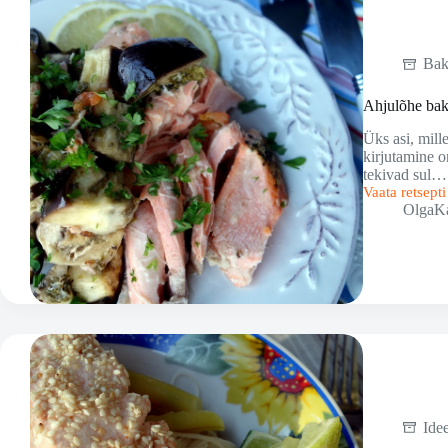
Bak
Ahjulõhe bak
Üks asi, mille
kirjutamine o
tekivad sul…
Vaata retsept
Ahjulõhe
OlgaK
baklažaanide
ja
krevettidega
Ide