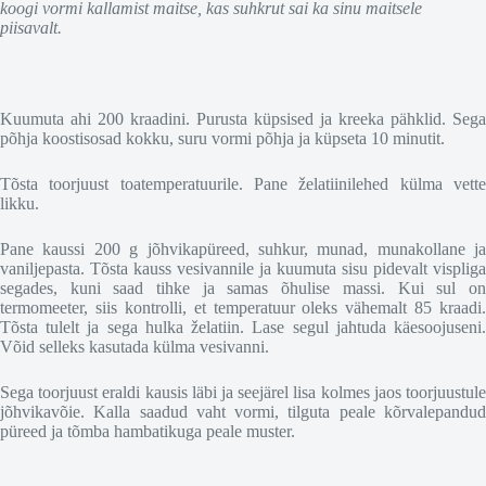
koogi vormi kallamist maitse, kas suhkrut sai ka sinu maitsele
piisavalt.
Kuumuta ahi 200 kraadini. Purusta küpsised ja kreeka pähklid. Sega
põhja koostisosad kokku, suru vormi põhja ja küpseta 10 minutit.
Tõsta toorjuust toatemperatuurile. Pane želatiinilehed külma vette
likku.
Pane kaussi 200 g jõhvikapüreed, suhkur, munad, munakollane ja
vaniljepasta. Tõsta kauss vesivannile ja kuumuta sisu pidevalt vispliga
segades, kuni saad tihke ja samas õhulise massi. Kui sul on
termomeeter, siis kontrolli, et temperatuur oleks vähemalt 85 kraadi.
Tõsta tulelt ja sega hulka želatiin. Lase segul jahtuda käesoojuseni.
Võid selleks kasutada külma vesivanni.
Sega toorjuust eraldi kausis läbi ja seejärel lisa kolmes jaos toorjuustule
jõhvikavõie. Kalla saadud vaht vormi, tilguta peale kõrvalepandud
püreed ja tõmba hambatikuga peale muster.