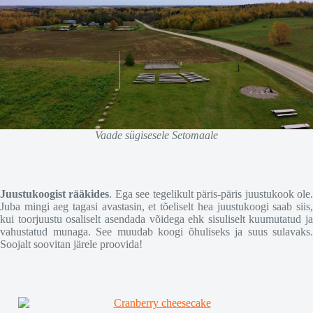
Vaade sügisesele Setomaale
Juustukoogist rääkides
. Ega see tegelikult päris-päris juustukook ole
Juba mingi aeg tagasi avastasin, et tõeliselt hea juustukoogi saab siis,
kui toorjuustu osaliselt asendada võidega ehk sisuliselt kuumutatud ja
vahustatud munaga. See muudab koogi õhuliseks ja suus sulavaks.
Soojalt soovitan järele proovida!