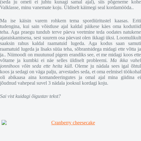
(seda ju ometi ei juhtu kunagi samal ajal), siis põgeneme kohe
Valklasse, minu vanemate koju. Üldiselt käimegi seal kordamööda..
Ma ise käisin varem rohkem tema spordiüritustel kaasas. Eriti
tudengina, kui sain võistluse ajal kaldal päikese käes oma kodutöid
teha. Aga praegu tundub terve päeva veetmine teda oodates natukene
ajaraiskamisena, sest suurem osa päevast olen ikkagi üksi. Loomulikult
saaksin rahus kaldal raamatuid lugeda. Aga kodus saan samuti
raamatuid lugeda ja lisaks süüa teha, sõbrantsidega midagi ette võtta ja
ja.. Niimoodi on muutunud pigem erandiks see, et me midagi koos ette
võtame ja kumbki ei näe selles üldiselt probleemi.
Ma ikka vahe
jonnihoos võin seda ette heita küll
. Oleme ju nädala sees igal õhtu
koos ja sedagi on väga palju, arvestades seda, et oma eelmisel töökohal
oli abikaasa aina komandeeringutes ja omal ajal mina giidina ei
jõudnud vahepeal suvel 3 nädala jooksul kordagi koju.
Sai vist kuidagi õigustav tekst?