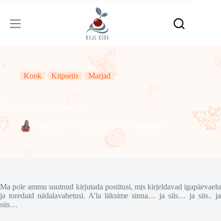
Skip
to
content
Kook
Küpsetis
Marjad
Õhuline jõhvika-juustukook
OlgaKaju
23/10/2016
8 Comments
Ma pole ammu suutnud kirjutada postitusi, mis kirjeldavad igapäevaelu
ja toredaid nädalavahetusi. A’la läksime sinna… ja siis… ja siis.. ja
siis…