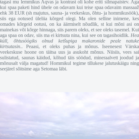
tagasi mu lemmikus Aqvas ja kontrast oli kohe eriti silmapaistev. Aga
kui spaa paketi hind ühele on odavam kui teise spaa odavaim massaaž
ehk 38 EUR (sh majutus, sauna- ja veekeskus, õhtu- ja hommikusöök),
siis ega ootused üleliia kõrged olegi. Ma olen selline inimene, kes
omades kõrgeid ootusi, on ka äärmiselt nõudlik, st kui mõni asi on
mainekas või kõrge hinnaga, siis parem oleks, et see oleks tasemel. Kui
aga spaa on odav, siis ma ei kirtsuta nina, kui see on tagasihoidlik.
Hea
küll, õhtusöögiks olnud ketšupiga makaronide peale natuke
kirtsutasin
.. Peaasi, et oleks puhas ja mõnus. Iseenesest Värska
veekeskuse hoone on täitsa uus ja asukoht mõnus. Niisiis, vees sai
sulistatud, saunas käidud, kõhud täis söödud, mineraalvett joodud ja
mõnusalt välja magatud! Hommikul tegime tillukese jalutuskäigu ning
seejärel sõitsime aga Setomaa läbi.