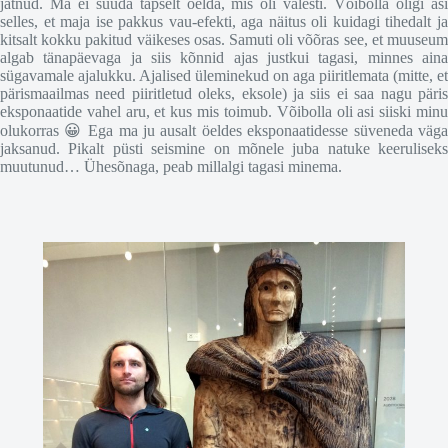
jätnud. Ma ei suuda täpselt öelda, mis oli valesti. Võibolla oligi asi
selles, et maja ise pakkus vau-efekti, aga näitus oli kuidagi tihedalt ja
kitsalt kokku pakitud väikeses osas. Samuti oli võõras see, et muuseum
algab tänapäevaga ja siis kõnnid ajas justkui tagasi, minnes aina
sügavamale ajalukku. Ajalised üleminekud on aga piiritlemata (mitte, et
pärismaailmas need piiritletud oleks, eksole) ja siis ei saa nagu päris
eksponaatide vahel aru, et kus mis toimub. Võibolla oli asi siiski minu
olukorras 😀 Ega ma ju ausalt öeldes eksponaatidesse süveneda väga
jaksanud. Pikalt püsti seismine on mõnele juba natuke keeruliseks
muutunud… Ühesõnaga, peab millalgi tagasi minema.