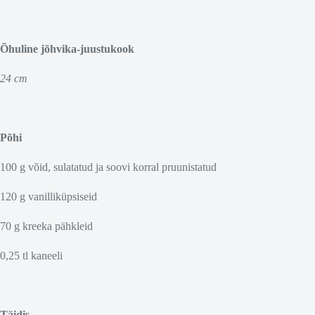
Õhuline jõhvika-juustukook
24 cm
Põhi
100 g võid, sulatatud ja soovi korral pruunistatud
120 g vanilliküpsiseid
70 g kreeka pähkleid
0,25 tl kaneeli
Täidis