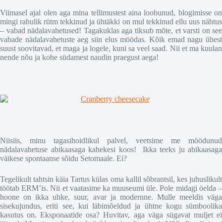
Viimasel ajal olen aga mina tellimustest aina loobunud, blogimisse on
mingi rahulik rütm tekkinud ja ühtäkki on mul tekkinud ellu uus nähtus
– vabad nädalavahetused! Tagakuklas aga tiksub mõte, et varsti on see
vabade nädalavahetuste aeg siin elus möödas. Kõik emad nagu ühest
suust soovitavad, et maga ja logele, kuni sa veel saad. Nii et ma kuulan
nende nõu ja kohe südamest naudin praegust aega!
Niisiis, minu tagasihoidlikul palvel, veetsime me möödunud
nädalavahetuse abikaasaga kahekesi koos! Ikka teeks ju abikaasaga
väikese spontaanse sõidu Setomaale. Ei?
Tegelikult tahtsin käia Tartus külas oma kallil sõbrantsil, kes juhuslikult
töötab ERM’is. Nii et vaatasime ka muuseumi üle. Pole midagi öelda –
hoone on ikka uhke, suur, avar ja modernne. Mulle meeldis väga
sisekujundus, eriti see, kui läbimõeldud ja ühtne kogu sümboolika
kasutus on. Eksponaatide osa? Huvitav, aga väga sügavat muljet ei