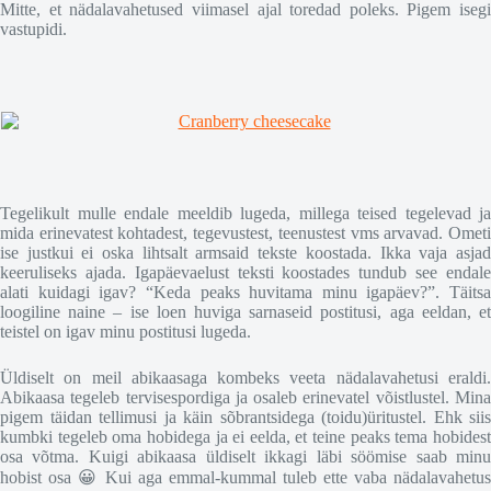
Mitte, et nädalavahetused viimasel ajal toredad poleks. Pigem isegi
vastupidi.
Tegelikult mulle endale meeldib lugeda, millega teised tegelevad ja
mida erinevatest kohtadest, tegevustest, teenustest vms arvavad. Ometi
ise justkui ei oska lihtsalt armsaid tekste koostada. Ikka vaja asjad
keeruliseks ajada. Igapäevaelust teksti koostades tundub see endale
alati kuidagi igav? “Keda peaks huvitama minu igapäev?”. Täitsa
loogiline naine – ise loen huviga sarnaseid postitusi, aga eeldan, et
teistel on igav minu postitusi lugeda.
Üldiselt on meil abikaasaga kombeks veeta nädalavahetusi eraldi.
Abikaasa tegeleb tervisespordiga ja osaleb erinevatel võistlustel. Mina
pigem täidan tellimusi ja käin sõbrantsidega (toidu)üritustel. Ehk siis
kumbki tegeleb oma hobidega ja ei eelda, et teine peaks tema hobidest
osa võtma. Kuigi abikaasa üldiselt ikkagi läbi söömise saab minu
hobist osa 😀 Kui aga emmal-kummal tuleb ette vaba nädalavahetus