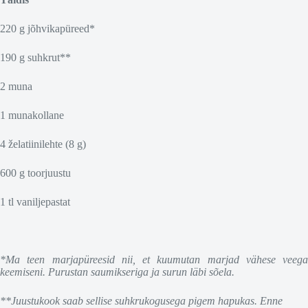
220 g jõhvikapüreed*
190 g suhkrut**
2 muna
1 munakollane
4 želatiinilehte (8 g)
600 g toorjuustu
1 tl vaniljepastat
*Ma teen marjapüreesid nii, et kuumutan marjad vähese veega
keemiseni. Purustan saumikseriga ja surun läbi sõela.
**Juustukook saab sellise suhkrukogusega pigem hapukas. Enne