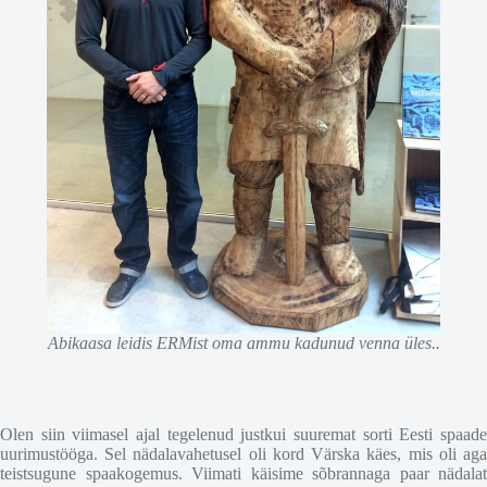
Abikaasa leidis ERMist oma ammu kadunud venna üles..
Olen siin viimasel ajal tegelenud justkui suuremat sorti Eesti spaade
uurimustööga. Sel nädalavahetusel oli kord Värska käes, mis oli aga
teistsugune spaakogemus. Viimati käisime sõbrannaga paar nädalat