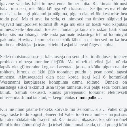
igavene vajadus häid inimesi enda ümber toita. Rääkimata hirmust
halva tuju eest, mis tühja kõhuga võib kaasneda. Sealjuures ma ei ole
oma elus kunagi pidanud ju nälgima, pigem elanud üle keskmise hea
toidu peal. Ma ei arva ka seda, et inimesed mu ümber nälgivad ja
vajavad minupoolset toitmist 😀 Aga mu elus on tõesti vaid käputäis
inimesi, kelle olemasolu tõeliselt hindan, ja kuna ma oskan hästi süüa
teha, siis ma tahangi neile enda parimate oskustega tehtud loomingut
pakkuda. Huvitaval kombel need kõik lähedased inimesed on ka hea
toidu naudisklejad ja tean, et tehtud asjad lähevad õigesse kohta.
Selle emotsionaalsuse ja kärsitusega on seotud ka tordindusest tulenev
probleem nimega tooraine ülejääk. Ma nimelt ei viitsi (jah, nõnda
lapsik olengi) tooraine koguseid arvutada ja ostan kõike pigem natuke
rohkem, hirmus, et äkki jääb toorainet puudu ja pean poodi tagasi
minema. Algusaegadel olen paar korda isegi kell 6 hommikul
Westmanni kauplusesse kohupiima ostma sõitnud. Õnneks on
aastatega siiski tekkinud üsna täpne tunnetus, kui palju seda toorainet
kulub. Samuti oskused, kuidas järelejäänud toorainet efektiivselt
utiliseerida. Jumal tänatud, et keegi leiutas
rummipallid
…
Kui me nüüd jätame hetkeks kõrvale mu iseloomu, siis… Vahel ongi
väga raske toidu kogust planeerida! Vahel toob ema mulle süüa just siis
kui olen nädalatoidu ära ostnud. Rääkimata abikaasast, kes sööb mõnel
õhtul kolme õhtu söögi ära ja teisel õhtul annab teada, et tal polegi kõht