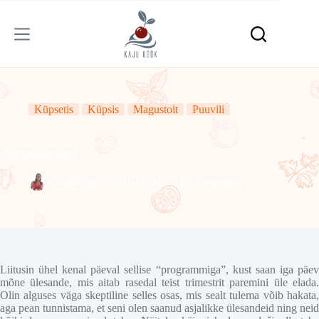
Skip
to
content
Küpsetis
Küpsis
Magustoit
Puuvili
Apelsiniküpsised
OlgaKaju
03/10/2016
17 Comments
Liitusin ühel kenal päeval sellise “programmiga”, kust saan iga päev
mõne ülesande, mis aitab rasedal teist trimestrit paremini üle elada.
Olin alguses väga skeptiline selles osas, mis sealt tulema võib hakata,
aga pean tunnistama, et seni olen saanud asjalikke ülesandeid ning neid