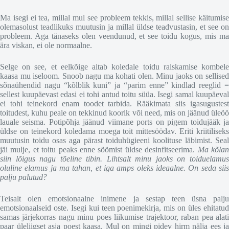
Ma isegi ei tea, millal mul see probleem tekkis, millal sellise käitumise
olemasolust teadlikuks muutusin ja millal üldse teadvustasin, et see on
probleem. Aga tänaseks olen veendunud, et see toidu kogus, mis ma
ära viskan, ei ole normaalne.
Selge on see, et eelkõige aitab koledale toidu raiskamise kombele
kaasa mu iseloom. Snoob nagu ma kohati olen. Minu jaoks on sellised
sõnaühendid nagu “kõlblik kuni” ja “parim enne” kindlad reeglid =
sellest kuupäevast edasi ei tohi antud toitu süüa. Isegi samal kuupäeval
ei tohi teinekord enam toodet tarbida. Rääkimata siis igasugustest
toitudest, kuhu peale on tekkinud koorik või need, mis on jäänud üleöö
lauale seisma. Potipõhja jäänud viimane ports on pigem toidujääk ja
üldse on teinekord koledama moega toit mittesöödav. Eriti kriitiliseks
muutusin toidu osas aga pärast toiduhügieeni koolituse läbimist. Seal
jäi mulje, et toitu peaks enne söömist üldse desinfitseerima.
Ma kõla
siin lõigus nagu tõeline tibin. Lihtsalt minu jaoks on toiduelamus
oluline elamus ja ma tahan, et iga amps oleks ideaalne. On seda siis
palju palutud?
Teisalt olen emotsionaalne inimene ja sestap teen üsna palju
emotsionaalseid oste. Isegi kui teen poenimekirja, mis on üles ehitatud
samas järjekorras nagu minu poes liikumise trajektoor, raban pea alati
paar üleliigset asja poest kaasa. Mul on mingi pidev hirm nälja ees ja