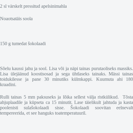
2 sl värskelt pressitud apelsinimahla
Noaotsatäis soola
150 g tumedat šokolaadi
Sõelu kaussi jahu ja sool. Lisa või ja näpi tainas purutaoliseks massiks.
Lisa ülejäänud koostisosad ja sega ühtlaseks tainaks. Mässi tainas
toidukilesse ja pane 30 minutiks külmkappi. Kuumuta ahi 180
kraadini.
Rulli tainas 5 mm paksuseks ja lõika sellest välja ristkülikud. Tõsta
ahjuplaadile ja küpseta ca 15 minutit. Lase täielikult jahtuda ja kasta
poolenisti sulašokolaadi sisse. Šokolaadi soovitan eelnevalt
tempereerida, et see hanguks toatemperatuuril.