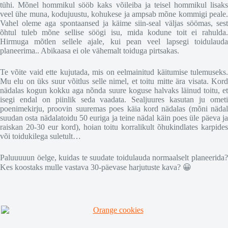
tühi. Mõnel hommikul sööb kaks võileiba ja teisel hommikul lisaks
veel ühe muna, kodujuustu, kohukese ja ampsab mõne kommigi peale.
Vahel oleme aga spontaansed ja käime siin-seal väljas söömas, sest
õhtul tuleb mõne sellise söögi isu, mida kodune toit ei rahulda.
Hirmuga mõtlen sellele ajale, kui pean veel lapsegi toidulauda
planeerima.. Abikaasa ei ole vähemalt toiduga pirtsakas.
Te võite vaid ette kujutada, mis on eelmainitud käitumise tulemuseks.
Mu elu on üks suur võitlus selle nimel, et toitu mitte ära visata. Kord
nädalas kogun kokku aga nõnda suure koguse halvaks läinud toitu, et
isegi endal on piinlik seda vaadata. Sealjuures kasutan ju ometi
poenimekirju, proovin suuremas poes käia kord nädalas (mõni nädal
suudan osta nädalatoidu 50 euriga ja teine nädal käin poes üle päeva ja
raiskan 20-30 eur kord), hoian toitu korralikult õhukindlates karpides
või toidukilega suletult…
Paluuuuun öelge, kuidas te suudate toidulauda normaalselt planeerida?
Kes koostaks mulle vastava 30-päevase harjutuste kava? 😀