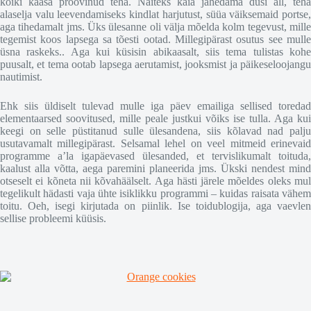
kõiki kaasa proovinud teha. Näiteks käia jahedama duši all, teha
alaselja valu leevendamiseks kindlat harjutust, süüa väiksemaid portse,
aga tihedamalt jms. Üks ülesanne oli välja mõelda kolm tegevust, mille
tegemist koos lapsega sa tõesti ootad. Millegipärast osutus see mulle
üsna raskeks.. Aga kui küsisin abikaasalt, siis tema tulistas kohe
puusalt, et tema ootab lapsega aerutamist, jooksmist ja päikeseloojangu
nautimist.
Ehk siis üldiselt tulevad mulle iga päev emailiga sellised toredad
elementaarsed soovitused, mille peale justkui võiks ise tulla. Aga kui
keegi on selle püstitanud sulle ülesandena, siis kõlavad nad palju
usutavamalt millegipärast. Selsamal lehel on veel mitmeid erinevaid
programme a’la igapäevased ülesanded, et tervislikumalt toituda,
kaalust alla võtta, aega paremini planeerida jms. Ükski nendest mind
otseselt ei kõneta nii kõvahäälselt. Aga hästi järele mõeldes oleks mul
tegelikult hädasti vaja ühte isiklikku programmi – kuidas raisata vähem
toitu. Oeh, isegi kirjutada on piinlik. Ise toidublogija, aga vaevlen
sellise probleemi küüsis.