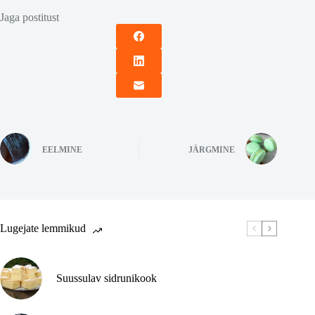
Jaga postitust
EELMINE
JÄRGMINE
Lugejate lemmikud
Suussulav sidrunikook