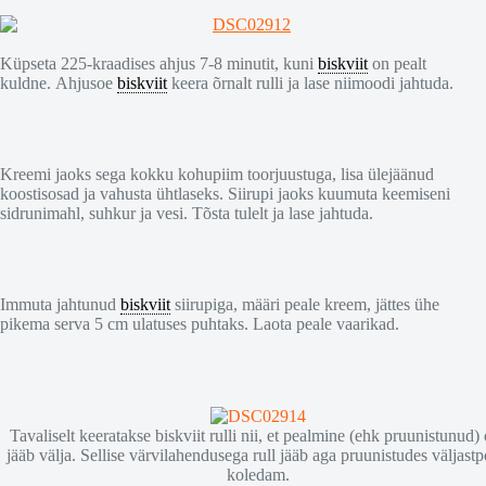
Küpseta 225-kraadises ahjus 7-8 minutit, kuni
biskviit
on pealt
kuldne. Ahjusoe
biskviit
keera õrnalt rulli ja lase niimoodi jahtuda.
Kreemi jaoks sega kokku kohupiim toorjuustuga, lisa ülejäänud
koostisosad ja vahusta ühtlaseks. Siirupi jaoks kuumuta keemiseni
sidrunimahl, suhkur ja vesi. Tõsta tulelt ja lase jahtuda.
Immuta jahtunud
biskviit
siirupiga, määri peale kreem, jättes ühe
pikema serva 5 cm ulatuses puhtaks. Laota peale vaarikad.
Tavaliselt keeratakse biskviit rulli nii, et pealmine (ehk pruunistunud)
jääb välja. Sellise värvilahendusega rull jääb aga pruunistudes väljastp
koledam.