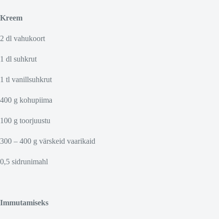
Kreem
2 dl vahukoort
1 dl suhkrut
1 tl vanillsuhkrut
400 g kohupiima
100 g toorjuustu
300 – 400 g värskeid vaarikaid
0,5 sidrunimahl
Immutamiseks