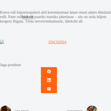
Keera rull küpsetuspaberi abil kreemisemast laiast otsast alates tihedasti
rulli. Pane rull
biskviit
paariks tunniks jahedasse – siis on seda hiljem
kergem lõigata. Tõsta serveerimisalusele, liitekoht all.
Jaga postitust