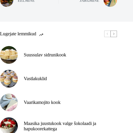
EELMINE
JÄRGMINE
Lugejate lemmikud
Suussulav sidrunikook
Vastlakuklid
Vaarikamojito kook
Maasika juustukook valge šokolaadi ja
hapukoorekattega