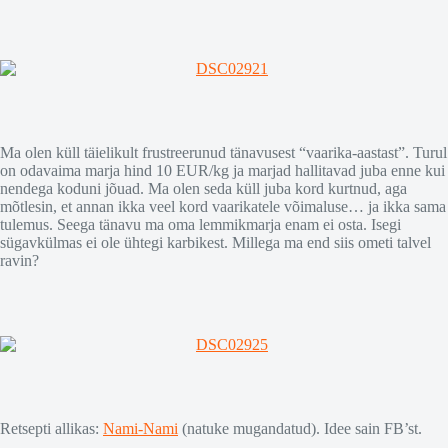
Ma olen küll täielikult frustreerunud tänavusest “vaarika-aastast”. Turul
on odavaima marja hind 10 EUR/kg ja marjad hallitavad juba enne kui
nendega koduni jõuad. Ma olen seda küll juba kord kurtnud, aga
mõtlesin, et annan ikka veel kord vaarikatele võimaluse… ja ikka sama
tulemus. Seega tänavu ma oma lemmikmarja enam ei osta. Isegi
sügavkülmas ei ole ühtegi karbikest. Millega ma end siis ometi talvel
ravin?
Retsepti allikas:
Nami-Nami
(natuke mugandatud). Idee sain FB’st.