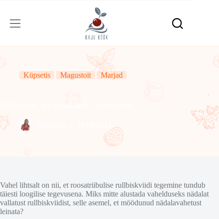
Skip
to
content
Küpsetis
Magustoit
Marjad
Rullbiskviit.. see klassikaline.. enamvähem
OlgaKaju
18/08/2014
Vahel lihtsalt on nii, et roosatriibulise rullbiskviidi tegemine tundub
täiesti loogilise tegevusena. Miks mitte alustada vahelduseks nädalat
vallatust rullbiskviidist, selle asemel, et möödunud nädalavahetust
leinata?