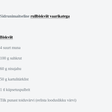
Sidrunimaitseline
rullbiskviit vaarikatega
Biskviit
4 suurt muna
100 g suhkrut
60 g nisujahu
50 g kartulitärklist
1 tl küpsetuspulbrit
Tilk punast toiduvärvi (eelista looduslikku värvi)