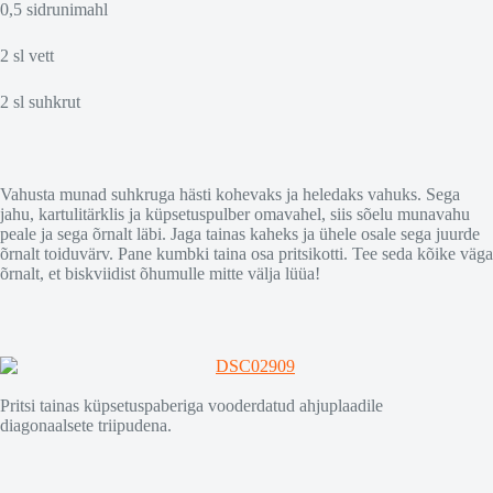
0,5 sidrunimahl
2 sl vett
2 sl suhkrut
Vahusta munad suhkruga hästi kohevaks ja heledaks vahuks. Sega
jahu, kartulitärklis ja küpsetuspulber omavahel, siis sõelu munavahu
peale ja sega õrnalt läbi. Jaga tainas kaheks ja ühele osale sega juurde
õrnalt toiduvärv. Pane kumbki taina osa pritsikotti. Tee seda kõike väga
õrnalt, et biskviidist õhumulle mitte välja lüüa!
Pritsi tainas küpsetuspaberiga vooderdatud ahjuplaadile
diagonaalsete triipudena.