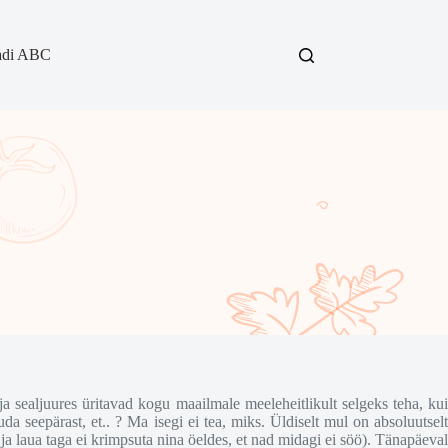
adi ABC
ja sealjuures üritavad kogu maailmale meeleheitlikult selgeks teha, kui
 seepärast, et.. ? Ma isegi ei tea, miks. Üldiselt mul on absoluutselt
ja laua taga ei krimpsuta nina öeldes, et nad midagi ei söö). Tänapäeval