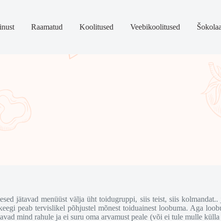
nust
Raamatud
Koolitused
Veebikoolitused
Šokola
d jätavad menüüst välja üht toidugruppi, siis teist, siis kolmandat.. 
egi peab tervislikel põhjustel mõnest toiduainest loobuma. Aga loobuda
vad mind rahule ja ei suru oma arvamust peale (või ei tule mulle külla 