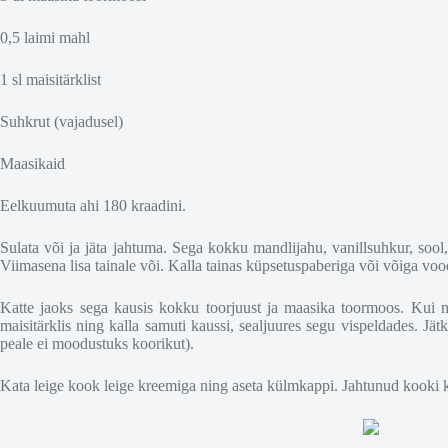
0,5 laimi mahl
1 sl maisitärklist
Suhkrut (vajadusel)
Maasikaid
Eelkuumuta ahi 180 kraadini.
Sulata või ja jäta jahtuma. Sega kokku mandlijahu, vanillsuhkur, soo
Viimasena lisa tainale või. Kalla tainas küpsetuspaberiga või võiga v
Katte jaoks sega kausis kokku toorjuust ja maasika toormoos. Kui m
maisitärklis ning kalla samuti kaussi, sealjuures segu vispeldades. Jät
peale ei moodustuks koorikut).
Kata leige kook leige kreemiga ning aseta külmkappi. Jahtunud kooki 