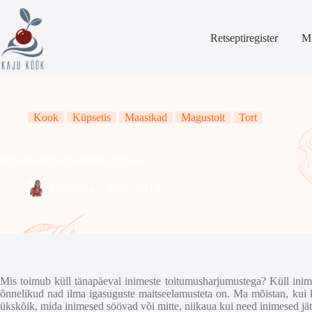
Skip
to
content
Retseptiregister
Mi
Kook
Küpsetis
Maasikad
Magustoit
Tort
Maasika-banaani-šokolaadikook
OlgaKaju
01/07/2014
Mis toimub küll tänapäeval inimeste toitumusharjumustega? Küll inimese
õnnelikud nad ilma igasuguste maitseelamusteta on. Ma mõistan, kui ke
ükskõik, mida inimesed söövad või mitte, niikaua kui need inimesed jäta