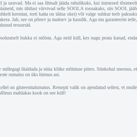
ja usuvad. Ma ei saa lihtsalt jääda rahulikuks, kui inimesed tõsimeeli
alaineid, mis ühtlasi värvivad selle SOOLA roosakaks, siis SOOL jääb
hkelt keemiat, torti katta on täitsa okei) või valge suhkur teeb paksuk
kera. Jah, see on põnev ja maitsev ja kasulik. Aga ma garanteerin teile,
ulunud ressursid.
absoluutselt hukka ei mõista. Aga neid küll, kes nagu peata kanad, enda
 millegagi liialdada ja süüa kõike mõistuse piires. Siinkohal meenus, et
meste rumalus on üks hirmus asi.
lel on gluteenitalumatus. Retsepti valik on ajendatud sellest, et mulle
! Mõnus mahlakas kook on see küll!