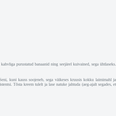
kahvliga purustatud banaanid ning seejärel kuivained, sega ühtlaseks.
Seni, kuni kauss soojeneb, sega väikeses kruusis kokku laimimahl ja
entsi. Tõsta kreem tulelt ja lase natuke jahtuda (aeg-ajalt segades, et