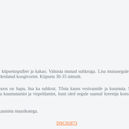
l, küpsetuspulber ja kakao. Vahusta munad suhkruga. Lisa munasegule 
ooderdatud koogivormi. Küpseta 30-35 minutit.
oos on hapu, lisa ka suhkrut. Tõsta kauss vesivannile ja kuumuta. 
ka kuumutamist ja vispeldamist, kuni oled segule saanud kreemja konsist
kaunista maasikatega.