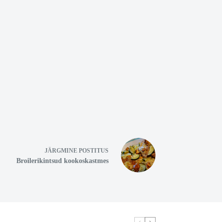
JÄRGMINE
POSTITUS
Broilerikintsud kookoskastmes