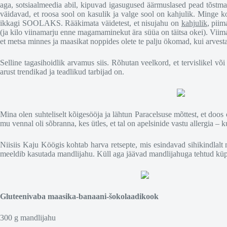
aga, sotsiaalmeedia abil, kipuvad igasugused äärmuslased pead tõstma 
väidavad, et roosa sool on kasulik ja valge sool on kahjulik. Minge 
ikkagi SOOLAKS. Rääkimata väidetest, et nisujahu on
kahjulik
, pii
(ja kilo viinamarju enne magamaminekut ära süüa on täitsa okei). Viimas
et metsa minnes ja maasikat noppides olete te palju ökomad, kui arvesta
Selline tagasihoidlik arvamus siis. Rõhutan veelkord, et tervislikel v
arust trendikad ja teadlikud tarbijad on.
Mina olen suhteliselt kõigesööja ja lähtun Paracelsuse mõttest, et doos
mu vennal oli sõbranna, kes ütles, et tal on apelsinide vastu allergia –
Niisiis Kaju Köögis kohtab harva retsepte, mis esindavad sihikindlalt 
meeldib kasutada mandlijahu. Küll aga jäävad mandlijahuga tehtud küp
Gluteenivaba maasika-banaani-šokolaadikook
300 g mandlijahu