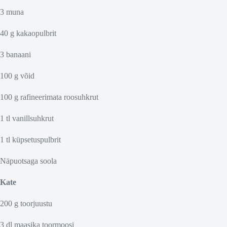
3 muna
40 g kakaopulbrit
3 banaani
100 g võid
100 g rafineerimata roosuhkrut
1 tl vanillsuhkrut
1 tl küpsetuspulbrit
Näpuotsaga soola
Kate
200 g toorjuustu
3 dl maasika toormoosi