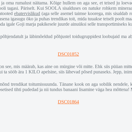
ja oma rumalust näitama. Kõige hullem on aga see, et teised ju loevad 
kooli tagasi. Päriselt. Kui SOOLA sisalduses on natuke rohkem minera
matooted
ebatervislikud
(aga selle asemel taimse koorega, mis sisaldab ro
ena igasugu öko ja puhas trendikas toit, mida tuuakse teiselt poolt maa
da igale Goji marja pakikesele juurde ainuüksi selle transportimiseks k
õi põhjendatult ja läbimõeldud põhjustel toidugruppidest loobujaid ma 
 on see, mis määrab, kas aine on mürgine või mitte. Ehk siis püüan mitte
 kui ta sööb ära 1 KILO apelsine, siis lähevad põsed punaseks. Jepp, ini
mõnd trendikat toitumissuunda. Tänane kook on aga sobilik nendele, kel
setised tihti pudedad ja nii tundus banaani lisamine väga hea mõttena