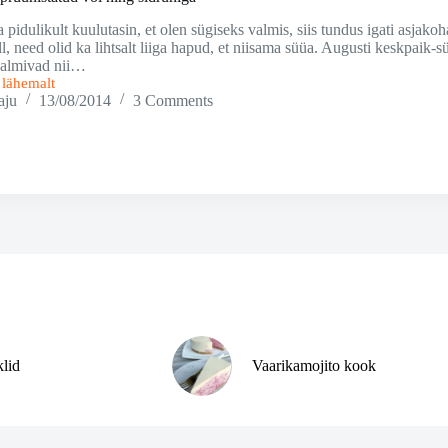
pidulikult kuulutasin, et olen sügiseks valmis, siis tundus igati asja
ll, need olid ka lihtsalt liiga hapud, et niisama süüa. Augusti keskpaik-
 valmivad nii…
i lähemalt
aju
13/08/2014
3 Comments
klid
Vaarikamojito kook