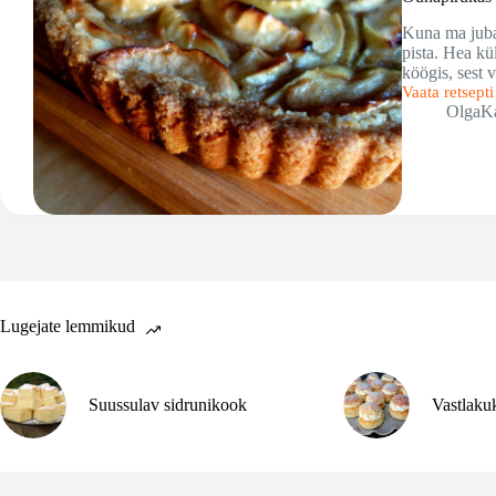
Kuna ma juba 
pista. Hea kü
köögis, sest
Vaata retsept
Õunapirukas
OlgaK
pruunistatud
või
ning
sidruniga
Lugejate lemmikud
Suussulav sidrunikook
Vastlaku