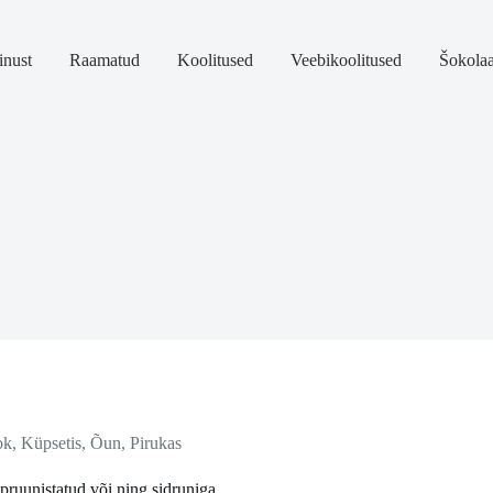
nust
Raamatud
Koolitused
Veebikoolitused
Šokola
ok
,
Küpsetis
,
Õun
,
Pirukas
pruunistatud või ning sidruniga