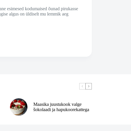
kohane esimesed kodumaised õunad pirukasse
sügise algus on üldiselt mu lemmik aeg
Maasika juustukook valge
šokolaadi ja hapukoorekattega