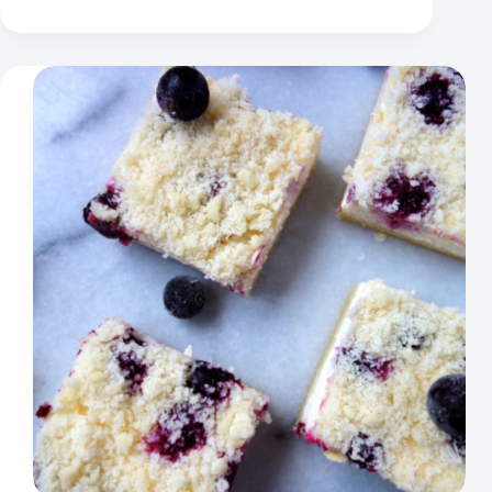
õunakook