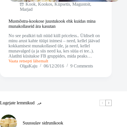
Kook
,
Kookos
,
Küpsetis
,
Magustoit
,
Marjad
Mustsõstra-kookose juustukook ehk kuidas mina
munakollaseid ära kasutan
No see pealkiri tuli nüüd küll priceless.. Üldiselt on
minu arust kahte tüüpi inimesi – need, kellel jäävad
kokkamisest munakollased üle, ja need, kellel
munavalged (a ja siis need ka, kes süüa ei tee..).
Alatihti küsitakse FB gruppides, mida peaks…
Vaata retsepti lähemalt
Mustsõstra-
OlgaKaju
06/12/2016
9 Comments
kookose
juustukook
ehk
kuidas
mina
munakollaseid
ära
kasutan
Lugejate lemmikud
Suussulav sidrunikook