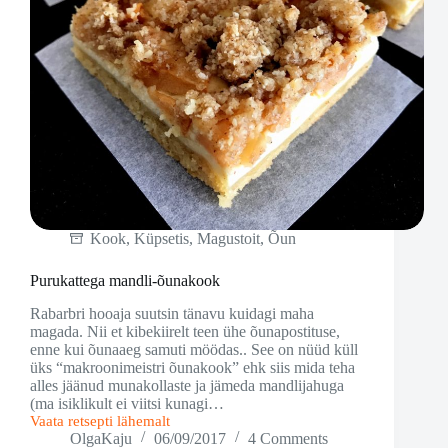
Kook
,
Küpsetis
,
Magustoit
,
Õun
Purukattega mandli-õunakook
Rabarbri hooaja suutsin tänavu kuidagi maha
magada. Nii et kibekiirelt teen ühe õunapostituse,
enne kui õunaaeg samuti möödas.. See on nüüd küll
üks “makroonimeistri õunakook” ehk siis mida teha
alles jäänud munakollaste ja jämeda mandlijahuga
(ma isiklikult ei viitsi kunagi…
Vaata retsepti lähemalt
Purukattega
OlgaKaju
06/09/2017
4 Comments
mandli-