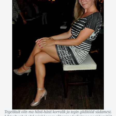
Tegelikult olin ma hästi-hästi korralik ja tegin giiditööd südamest.