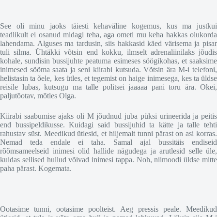
See oli minu jaoks täiesti kehaväline kogemus, kus ma justkui
teadlikult ei osanud midagi teha, aga ometi mu keha hakkas olukorda
lahendama. Alguses ma tardusin, siis hakkasid käed värisema ja pisar
tuli silma. Ühtäkki võtsin end kokku, ilmselt adrenaliinilaks jõudis
kohale, sundisin bussijuhte peatuma esimeses söögikohas, et saaksime
inimesed sööma saata ja seni kiirabi kutsuda. Võtsin ära M-i telefoni,
helistasin ta õele, kes ütles, et tegemist on haige inimesega, kes ta üldse
reisile lubas, kutsugu ma talle politsei jaaaaa pani toru ära. Okei,
paljutõotav, mõtles Olga.
Kiirabi saabumise ajaks oli M jõudnud juba püksi urineerida ja peitis
end bussipeldikusse. Kuidagi said bussijuhid ta kätte ja talle tehti
rahustav süst. Meedikud ütlesid, et hiljemalt tunni pärast on asi korras.
Nemad teda endale ei taha. Samal ajal bussitäis endiseid
rõõmsameelseid inimesi olid hallide nägudega ja arutlesid selle üle,
kuidas sellised hullud võivad inimesi tappa. Noh, niimoodi üldse mitte
paha pärast. Kogemata.
Ootasime tunni, ootasime poolteist. Aeg pressis peale. Meedikud