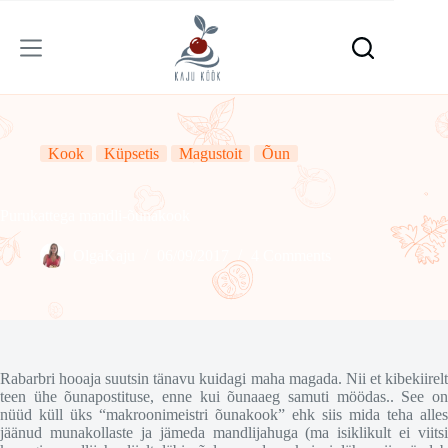
Skip
to
content
Kook
Küpsetis
Magustoit
Õun
Purukattega mandli-õunakook
OlgaKaju
06/09/2017
4 Comments
Rabarbri hooaja suutsin tänavu kuidagi maha magada. Nii et kibekiirelt
teen ühe õunapostituse, enne kui õunaaeg samuti möödas.. See on
nüüd küll üks “makroonimeistri õunakook” ehk siis mida teha alles
jäänud munakollaste ja jämeda mandlijahuga (ma isiklikult ei viitsi