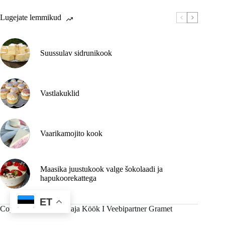
Lugejate lemmikud
Suussulav sidrunikook
Vastlakuklid
Vaarikamojito kook
Maasika juustukook valge šokolaadi ja
hapukoorekattega
ET
Copyright © 2026 - Kaja Köök I
Veebipartner Gramet