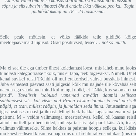
Lihtsalt vahel olid reisil kaasas sõbrannad või lausa pool bussitäit
sõpru ja siis lubasin viimasel õhtul endale ikka väikese peo ka.. Tegin
giiditööd ikkagi nii 18 – 23 aastasena.
Selle peale mõtlesin, et võiks rääkida teile giiditöö kõige
meeldejäävamaid lugusid. Osad positiivsed, teised…
not so much
.
Ma ei saa üle ega ümber ühest koledamast loost, mis läheb minu jaoks
kindlasti kategooriasse “kõik, mis ei tapa, teeb tugevaks”. Nimelt. Ühel
kenal suvisel reisil Tšehhi oli mul erakordselt vahva bussitäis inimesi.
Juba esimesest päevast saati julgesid kõik mu naljade üle kõvahäälselt
naerda ega vaadanud mind kui mingit nolki, et “tšikk, kus sa oma ema
jätsid”.
Tavaliselt loobusid vanemad auväärt daamid sellisest
suhtumisest siis, kui viisin nad Praha ekskursioonile ja nad päriselt
nägid, et tean, millest räägin, ja jumaldan seda linna
. Jutustasime ag
igas peatuses maast ja ilmast. Mingi hetk hakkas aga aina enam välja
paistma M – veidra välimusega meesterahvas, kellel oli kaasas reisil
ainult portfell ja ühed riided, millega ta siis igal pool käis. Ah, teate,
välimus välimuseks. Silma hakkas ta paistma hoopis sellega, kui küsis
mu käest selliseid küsimusi nagu mis on Tšehhi rahvusputukas (mis on