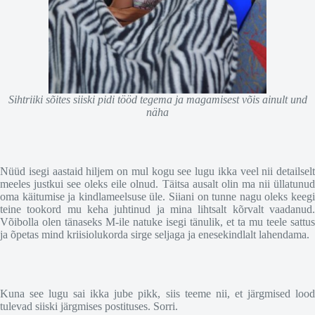
Sihtriiki sõites siiski pidi tööd tegema ja magamisest võis ainult und
näha
Nüüd isegi aastaid hiljem on mul kogu see lugu ikka veel nii detailselt
meeles justkui see oleks eile olnud. Täitsa ausalt olin ma nii üllatunud
oma käitumise ja kindlameelsuse üle. Siiani on tunne nagu oleks keegi
teine tookord mu keha juhtinud ja mina lihtsalt kõrvalt vaadanud.
Võibolla olen tänaseks M-ile natuke isegi tänulik, et ta mu teele sattus
ja õpetas mind kriisiolukorda sirge seljaga ja enesekindlalt lahendama.
Kuna see lugu sai ikka jube pikk, siis teeme nii, et järgmised lood
tulevad siiski järgmises postituses. Sorri.