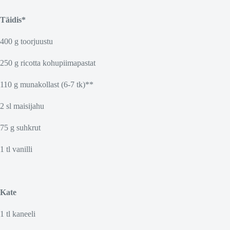
Täidis*
400 g toorjuustu
250 g ricotta kohupiimapastat
110 g munakollast (6-7 tk)**
2 sl maisijahu
75 g suhkrut
1 tl vanilli
Kate
1 tl kaneeli