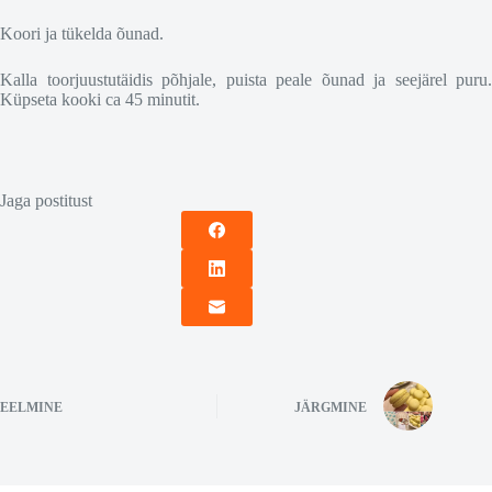
Koori ja tükelda õunad.
Kalla toorjuustutäidis põhjale, puista peale õunad ja seejärel puru.
Küpseta kooki ca 45 minutit.
Jaga postitust
EELMINE
JÄRGMINE