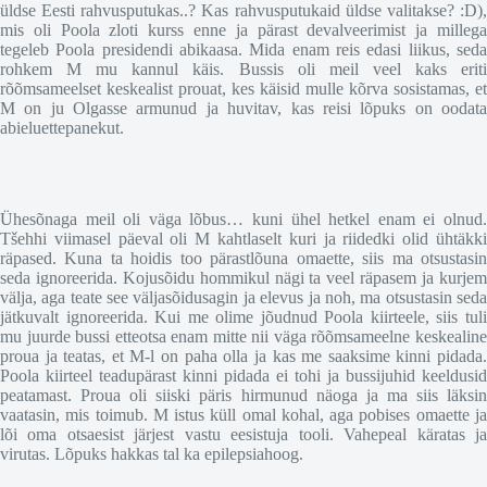
üldse Eesti rahvusputukas..? Kas rahvusputukaid üldse valitakse? :D),
mis oli Poola zloti kurss enne ja pärast devalveerimist ja millega
tegeleb Poola presidendi abikaasa. Mida enam reis edasi liikus, seda
rohkem M mu kannul käis. Bussis oli meil veel kaks eriti
rõõmsameelset keskealist prouat, kes käisid mulle kõrva sosistamas, et
M on ju Olgasse armunud ja huvitav, kas reisi lõpuks on oodata
abieluettepanekut.
Ühesõnaga meil oli väga lõbus… kuni ühel hetkel enam ei olnud.
Tšehhi viimasel päeval oli M kahtlaselt kuri ja riidedki olid ühtäkki
räpased. Kuna ta hoidis too pärastlõuna omaette, siis ma otsustasin
seda ignoreerida. Kojusõidu hommikul nägi ta veel räpasem ja kurjem
välja, aga teate see väljasõidusagin ja elevus ja noh, ma otsustasin seda
jätkuvalt ignoreerida. Kui me olime jõudnud Poola kiirteele, siis tuli
mu juurde bussi etteotsa enam mitte nii väga rõõmsameelne keskealine
proua ja teatas, et M-l on paha olla ja kas me saaksime kinni pidada.
Poola kiirteel teadupärast kinni pidada ei tohi ja bussijuhid keeldusid
peatamast. Proua oli siiski päris hirmunud näoga ja ma siis läksin
vaatasin, mis toimub. M istus küll omal kohal, aga pobises omaette ja
lõi oma otsaesist järjest vastu eesistuja tooli. Vahepeal käratas ja
virutas. Lõpuks hakkas tal ka epilepsiahoog.