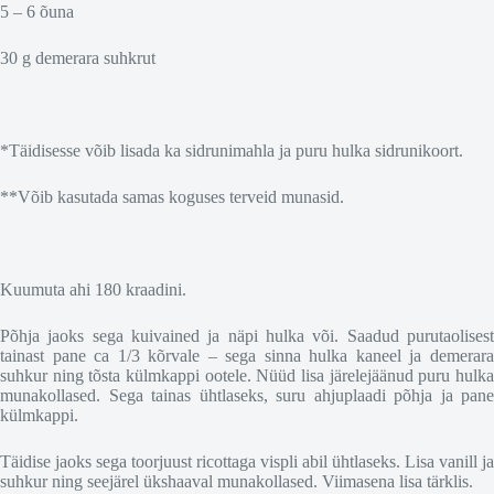
5 – 6 õuna
30 g demerara suhkrut
*Täidisesse võib lisada ka sidrunimahla ja puru hulka sidrunikoort.
**Võib kasutada samas koguses terveid munasid.
Kuumuta ahi 180 kraadini.
Põhja jaoks sega kuivained ja näpi hulka või. Saadud purutaolisest
tainast pane ca 1/3 kõrvale – sega sinna hulka kaneel ja demerara
suhkur ning tõsta külmkappi ootele. Nüüd lisa järelejäänud puru hulka
munakollased. Sega tainas ühtlaseks, suru ahjuplaadi põhja ja pane
külmkappi.
Täidise jaoks sega toorjuust ricottaga vispli abil ühtlaseks. Lisa vanill ja
suhkur ning seejärel ükshaaval munakollased. Viimasena lisa tärklis.