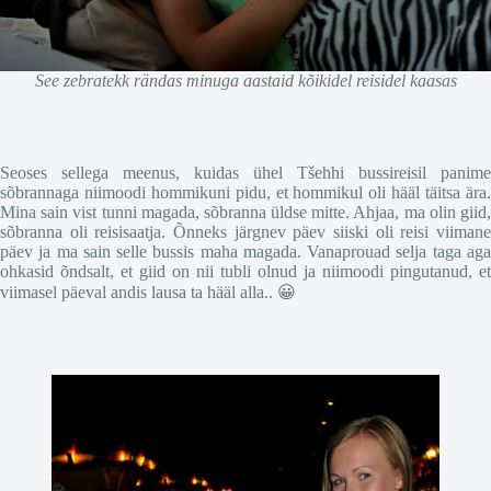
See zebratekk rändas minuga aastaid kõikidel reisidel kaasas
Seoses sellega meenus, kuidas ühel Tšehhi bussireisil panime
sõbrannaga niimoodi hommikuni pidu, et hommikul oli hääl täitsa ära.
Mina sain vist tunni magada, sõbranna üldse mitte. Ahjaa, ma olin giid,
sõbranna oli reisisaatja. Õnneks järgnev päev siiski oli reisi viimane
päev ja ma sain selle bussis maha magada. Vanaprouad selja taga aga
ohkasid õndsalt, et giid on nii tubli olnud ja niimoodi pingutanud, et
viimasel päeval andis lausa ta hääl alla.. 😀