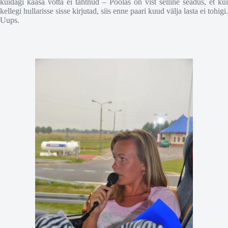
kuidagi kaasa võtta ei tahtnud – Poolas on vist selline seadus, et kui
kellegi hullarisse sisse kirjutad, siis enne paari kuud välja lasta ei tohigi.
Uups.