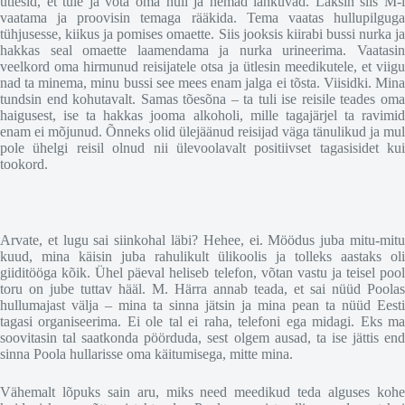
ütlesid, et tule ja võta oma hull ja nemad lahkuvad. Läksin siis M-i
vaatama ja proovisin temaga rääkida. Tema vaatas hullupilguga
tühjusesse, kiikus ja pomises omaette. Siis jooksis kiirabi bussi nurka ja
hakkas seal omaette laamendama ja nurka urineerima. Vaatasin
veelkord oma hirmunud reisijatele otsa ja ütlesin meedikutele, et viigu
nad ta minema, minu bussi see mees enam jalga ei tõsta. Viisidki. Mina
tundsin end kohutavalt. Samas tõesõna – ta tuli ise reisile teades oma
haigusest, ise ta hakkas jooma alkoholi, mille tagajärjel ta ravimid
enam ei mõjunud. Õnneks olid ülejäänud reisijad väga tänulikud ja mul
pole ühelgi reisil olnud nii ülevoolavalt positiivset tagasisidet kui
tookord.
Arvate, et lugu sai siinkohal läbi? Hehee, ei. Möödus juba mitu-mitu
kuud, mina käisin juba rahulikult ülikoolis ja tolleks aastaks oli
giiditööga kõik. Ühel päeval heliseb telefon, võtan vastu ja teisel pool
toru on jube tuttav hääl. M. Härra annab teada, et sai nüüd Poolas
hullumajast välja – mina ta sinna jätsin ja mina pean ta nüüd Eesti
tagasi organiseerima. Ei ole tal ei raha, telefoni ega midagi. Eks ma
soovitasin tal saatkonda pöörduda, sest olgem ausad, ta ise jättis end
sinna Poola hullarisse oma käitumisega, mitte mina.
Vähemalt lõpuks sain aru, miks need meedikud teda alguses kohe