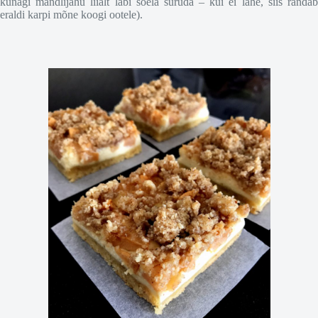
kunagi mandlijahu liialt läbi sõela suruda – kui ei lähe, siis rändab
eraldi karpi mõne koogi ootele).