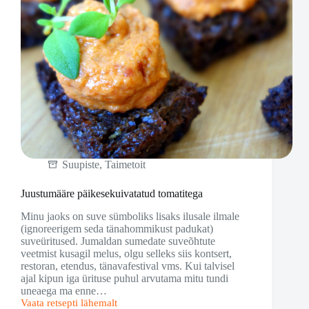
Suupiste
,
Taimetoit
Juustumääre päikesekuivatatud tomatitega
Minu jaoks on suve sümboliks lisaks ilusale ilmale
(ignoreerigem seda tänahommikust padukat)
suveüritused. Jumaldan sumedate suveõhtute
veetmist kusagil melus, olgu selleks siis kontsert,
restoran, etendus, tänavafestival vms. Kui talvisel
ajal kipun iga ürituse puhul arvutama mitu tundi
uneaega ma enne…
Vaata retsepti lähemalt
Juustumääre