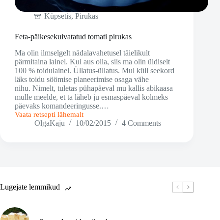
Küpsetis
,
Pirukas
Feta-päikesekuivatatud tomati pirukas
Ma olin ilmselgelt nädalavahetusel täielikult
pärmitaina lainel. Kui aus olla, siis ma olin üldiselt
100 % toidulainel. Üllatus-üllatus. Mul küll seekord
läks toidu söömise planeerimise osaga vähe
nihu. Nimelt, tuletas pühapäeval mu kallis abikaasa
mulle meelde, et ta läheb ju esmaspäeval kolmeks
päevaks komandeeringusse.…
Vaata retsepti lähemalt
Feta-
OlgaKaju
10/02/2015
4 Comments
päikesekuivatatud
tomati
pirukas
Lugejate lemmikud