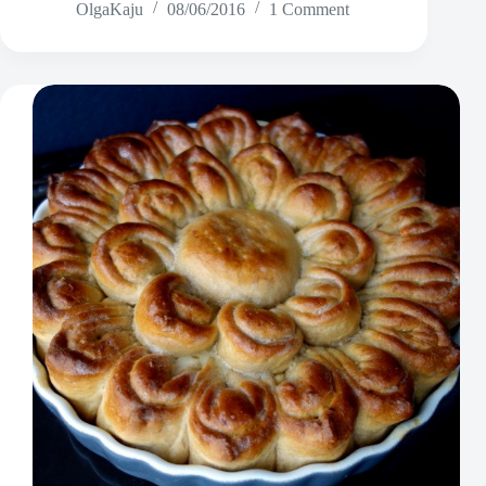
OlgaKaju
08/06/2016
1 Comment
päikesekuivatatud
tomatitega