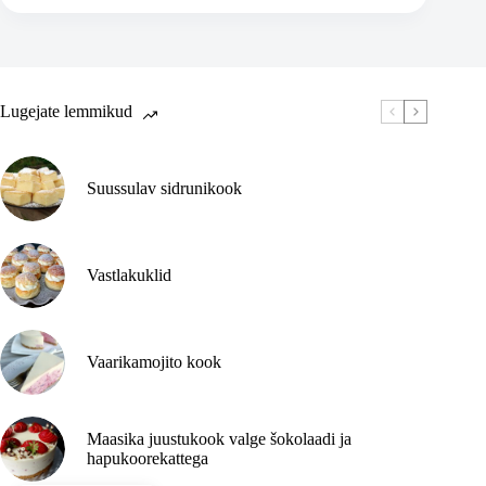
kuningannakook
Lugejate lemmikud
Suussulav sidrunikook
Vastlakuklid
Vaarikamojito kook
Maasika juustukook valge šokolaadi ja
hapukoorekattega