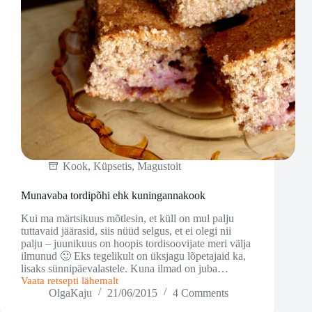
Kook
,
Küpsetis
,
Magustoit
Munavaba tordipõhi ehk kuningannakook
Kui ma märtsikuus mõtlesin, et küll on mul palju
tuttavaid jäärasid, siis nüüd selgus, et ei olegi nii
palju – juunikuus on hoopis tordisoovijate meri välja
ilmunud 🙂 Eks tegelikult on üksjagu lõpetajaid ka,
lisaks sünnipäevalastele. Kuna ilmad on juba…
Vaata retsepti lähemalt
Munavaba
OlgaKaju
21/06/2015
4 Comments
tordipõhi
ehk