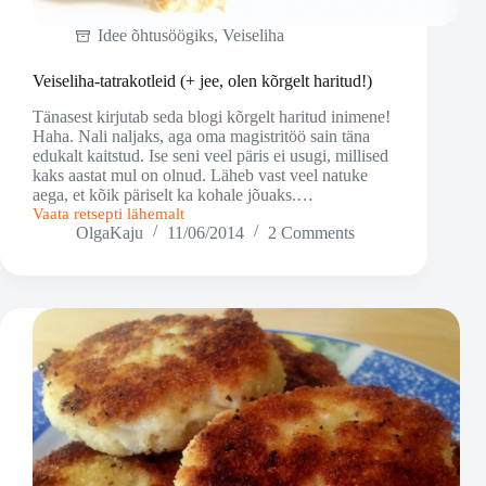
Idee õhtusöögiks
,
Veiseliha
Veiseliha-tatrakotleid (+ jee, olen kõrgelt haritud!)
Tänasest kirjutab seda blogi kõrgelt haritud inimene!
Haha. Nali naljaks, aga oma magistritöö sain täna
edukalt kaitstud. Ise seni veel päris ei usugi, millised
kaks aastat mul on olnud. Läheb vast veel natuke
aega, et kõik päriselt ka kohale jõuaks.…
Vaata retsepti lähemalt
Veiseliha-
OlgaKaju
11/06/2014
2 Comments
tatrakotleid
(+
jee,
olen
kõrgelt
haritud!)