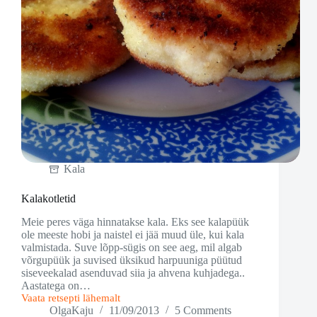
Kala
Kalakotletid
Meie peres väga hinnatakse kala. Eks see kalapüük
ole meeste hobi ja naistel ei jää muud üle, kui kala
valmistada. Suve lõpp-sügis on see aeg, mil algab
võrgupüük ja suvised üksikud harpuuniga püütud
siseveekalad asenduvad siia ja ahvena kuhjadega..
Aastatega on…
Vaata retsepti lähemalt
Kalakotletid
OlgaKaju
11/09/2013
5 Comments