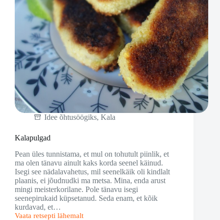
Idee õhtusöögiks
,
Kala
Kalapulgad
Pean üles tunnistama, et mul on tohutult piinlik, et
ma olen tänavu ainult kaks korda seenel käinud.
Isegi see nädalavahetus, mil seenelkäik oli kindlalt
plaanis, ei jõudnudki ma metsa. Mina, enda arust
mingi meisterkorilane. Pole tänavu isegi
seenepirukaid küpsetanud. Seda enam, et kõik
kurdavad, et…
Vaata retsepti lähemalt
Kalapulgad