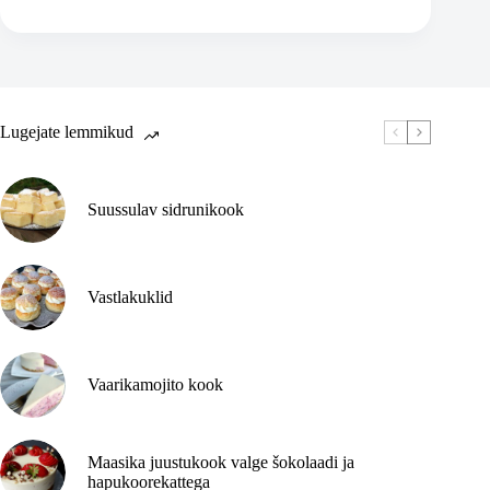
Lugejate lemmikud
Suussulav sidrunikook
Vastlakuklid
Vaarikamojito kook
Maasika juustukook valge šokolaadi ja
hapukoorekattega