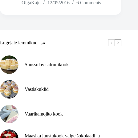
OlgaKaju
12/05/2016
6 Comments
ja
karulaugu-
juustusaiad
Lugejate lemmikud
Suussulav sidrunikook
Vastlakuklid
Vaarikamojito kook
Maasika juustukook valge šokolaadi ja