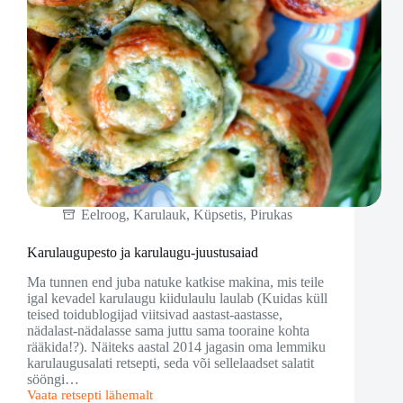
Eelroog
,
Karulauk
,
Küpsetis
,
Pirukas
Karulaugupesto ja karulaugu-juustusaiad
Ma tunnen end juba natuke katkise makina, mis teile
igal kevadel karulaugu kiidulaulu laulab (Kuidas küll
teised toidublogijad viitsivad aastast-aastasse,
nädalast-nädalasse sama juttu sama tooraine kohta
rääkida!?). Näiteks aastal 2014 jagasin oma lemmiku
karulaugusalati retsepti, seda või sellelaadset salatit
sööngi…
Vaata retsepti lähemalt
Karulaugupesto