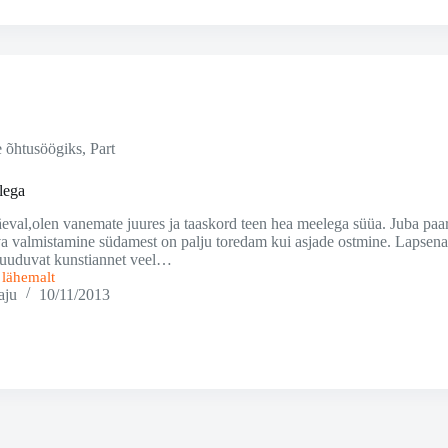
e õhtusöögiks
,
Part
lega
eval,olen vanemate juures ja taaskord teen hea meelega süüa. Juba paar 
a valmistamine südamest on palju toredam kui asjade ostmine. Lapsena 
 puuduvat kunstiannet veel…
i lähemalt
aju
10/11/2013