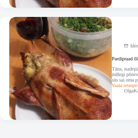
Ide
Pardipraad õl
Täna, isadepä
millegi põnev
siis sai oma
Vaata retsept
Pardipraad
OlgaK
õllega