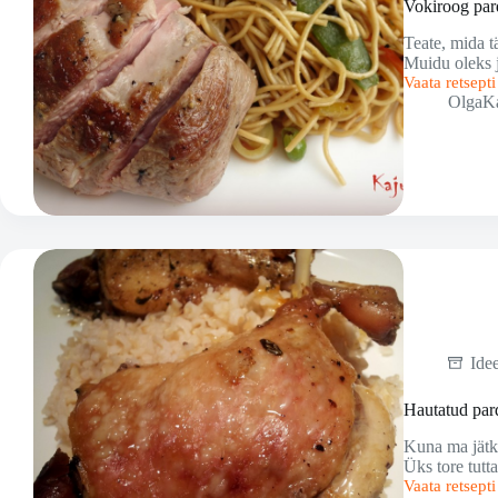
Vokiroog par
Teate, mida t
Muidu oleks j
Vaata retsept
Vokiroog
OlgaK
pardifileega
Ide
Hautatud par
Kuna ma jätku
Üks tore tutt
Vaata retsept
Hautatud