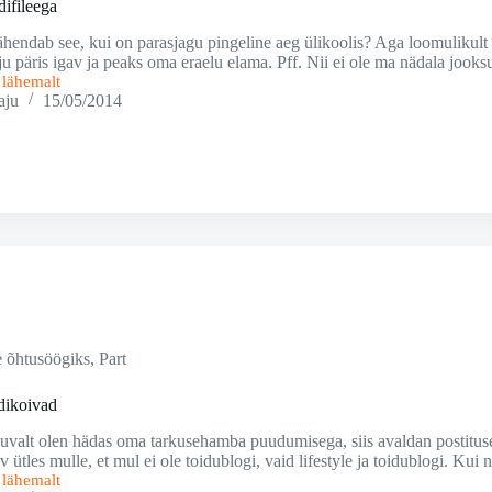
difileega
ähendab see, kui on parasjagu pingeline aeg ülikoolis? Aga loomulikult s
u päris igav ja peaks oma eraelu elama. Pff. Nii ei ole ma nädala jook
i lähemalt
aju
15/05/2014
e õhtusöögiks
,
Part
dikoivad
valt olen hädas oma tarkusehamba puudumisega, siis avaldan postituse, mi
av ütles mulle, et mul ei ole toidublogi, vaid lifestyle ja toidublogi. Ku
i lähemalt