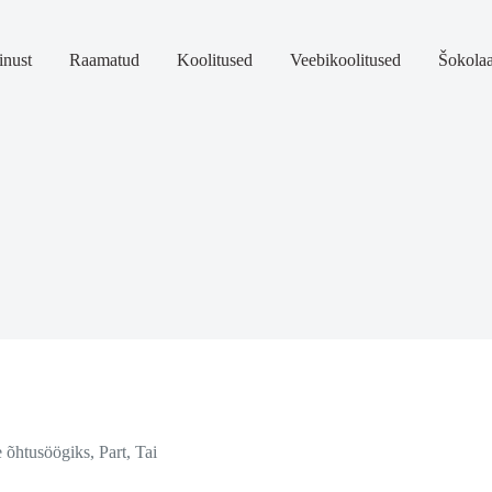
nust
Raamatud
Koolitused
Veebikoolitused
Šokola
e õhtusöögiks
,
Part
,
Tai