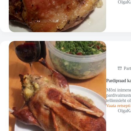
OlgaK
pardikoivad
Par
Pardipraad ka
Mõni inimene 
pardivaimustu
tellimisleht 
Vaata retsept
Pardipraad
OlgaK
kartulipüreeg