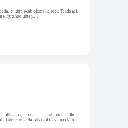
eda, et kiire peab olema ka tööl. Teada asi.
sul kirjutanud ühtegi…
lle alustasin veel siis, kui jutukas olin..
i nüüd järele mõelda, siis mul tõesti meeldib…