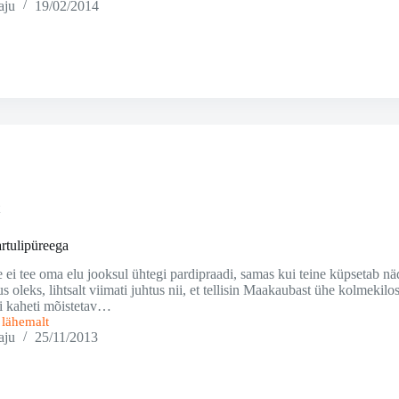
aju
19/02/2014
t
rtulipüreega
ei tee oma elu jooksul ühtegi pardipraadi, samas kui teine küpsetab näd
s oleks, lihtsalt viimati juhtus nii, et tellisin Maakaubast ühe kolmekil
oli kaheti mõistetav…
i lähemalt
aju
25/11/2013
a