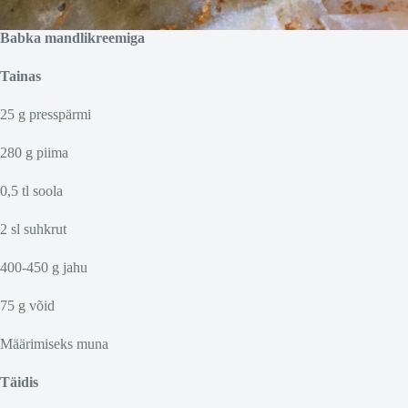
Babka mandlikreemiga
Tainas
25 g presspärmi
280 g piima
0,5 tl soola
2 sl suhkrut
400-450 g jahu
75 g võid
Määrimiseks muna
Täidis