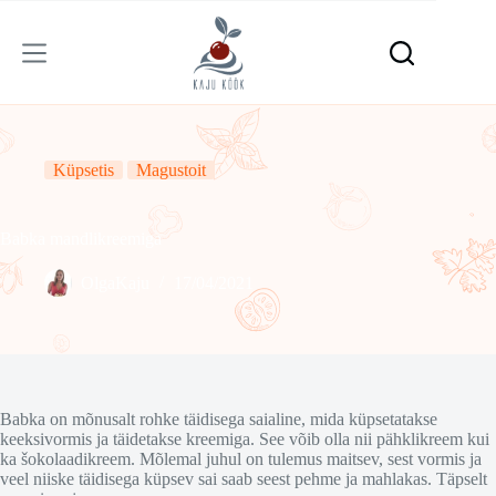
Skip
to
content
Küpsetis
Magustoit
Babka mandlikreemiga
OlgaKaju
17/04/2021
Babka on mõnusalt rohke täidisega saialine, mida küpsetatakse
keeksivormis ja täidetakse kreemiga. See võib olla nii pähklikreem kui
ka šokolaadikreem. Mõlemal juhul on tulemus maitsev, sest vormis ja
veel niiske täidisega küpsev sai saab seest pehme ja mahlakas. Täpselt