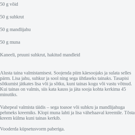
50 g võid
50 g suhkrut
50 g mandlijahu
50 g muna
Kaneeli, pruuni suhkrut, hakitud mandleid
Alusta taina valmistamisest. Soojenda piim käesoojaks ja sulata selles
pärm. Lisa jahu, suhkur ja sool ning sega ühtlaseks tainaks. Tasapisi
sõtkumist jätkates lisa või ja sõtku, kuni tainas kogu või vastu võtnud.
Kui tainas on valmis, siis kata kauss ja jäta sooja kohta kerkima 45
minutiks.
Vahepeal valmista täidis – sega toasoe või suhkru ja mandlijahuga
pehmeks kreemiks. Klopi muna lahti ja lisa vähehaaval kreemile. Tõsta
kreem külma kuni tainas kerkib.
Vooderda küpsetusvorm paberiga.