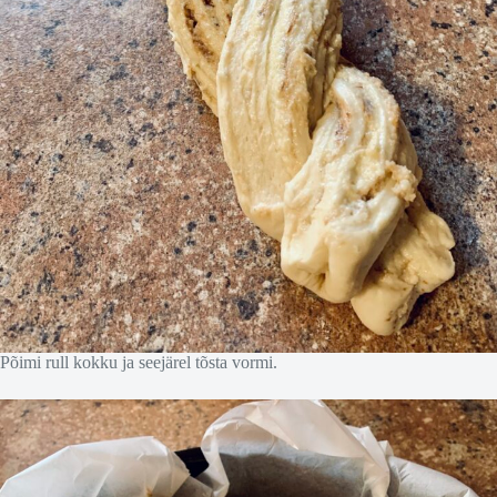
Põimi rull kokku ja seejärel tõsta vormi.