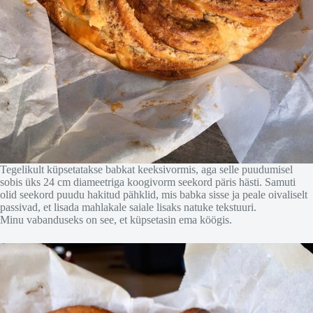
Tegelikult küpsetatakse babkat keeksivormis, aga selle puudumisel
sobis üks 24 cm diameetriga koogivorm seekord päris hästi. Samuti
olid seekord puudu hakitud pähklid, mis babka sisse ja peale oivaliselt
passivad, et lisada mahlakale saiale lisaks natuke tekstuuri.
Minu vabanduseks on see, et küpsetasin ema köögis.