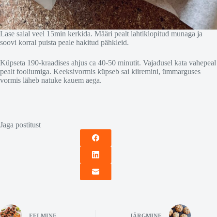
Lase saial veel 15min kerkida. Määri pealt lahtiklopitud munaga ja
soovi korral puista peale hakitud pähkleid.
Küpseta 190-kraadises ahjus ca 40-50 minutit. Vajadusel kata vahepeal
pealt fooliumiga. Keeksivormis küpseb sai kiiremini, ümmarguses
vormis läheb natuke kauem aega.
Jaga postitust
EELMINE
JÄRGMINE