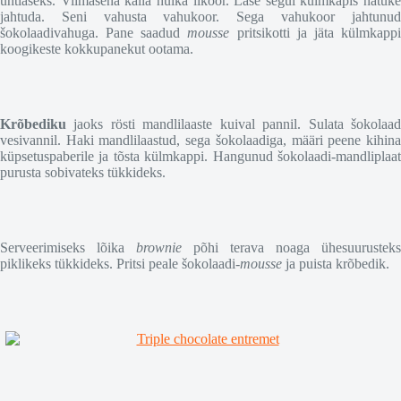
ühtlaseks. Viimasena kalla hulka liköör. Lase segul külmkapis natuke
jahtuda. Seni vahusta vahukoor. Sega vahukoor jahtunud
šokolaadivahuga. Pane saadud
mousse
pritsikotti ja jäta külmkapp
koogikeste kokkupanekut ootama.
Krõbediku
jaoks rösti mandlilaaste kuival pannil. Sulata šokolaad
vesivannil. Haki mandlilaastud, sega šokolaadiga, määri peene kihina
küpsetuspaberile ja tõsta külmkappi. Hangunud šokolaadi-mandliplaat
purusta sobivateks tükkideks.
Serveerimiseks lõika
brownie
põhi terava noaga ühesuurusteks
piklikeks tükkideks. Pritsi peale šokolaadi-
mousse
ja puista krõbedik.