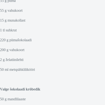
55 g piima
55 g vahukoort
15 g munakollast
1 tl suhkrut
220 g piimašokolaadi
200 g vahukoort
2 g želatiinilehti
50 ml metspähklilikööri
Valge šokolaadi krõbedik
50 g mandlilaaste