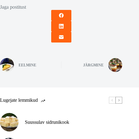
Jaga postitust
EELMINE
JÄRGMINE
Lugejate lemmikud
Suussulav sidrunikook