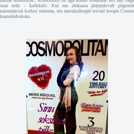
harilik kontorirott.. Kontoritööl on aga kodus töötamise ees üks väga
suur eelis – kollektiiv. Kui mu abikaasa järjepidevalt põgeneb
naistepäeval kodust minema, siis meeskolleegid teevad hoopis Cosmo
kaanetüdrukuks.