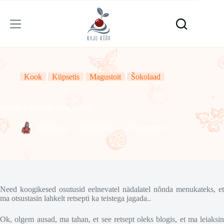
Skip
to
content
Kook
Küpsetis
Magustoit
Šokolaad
Kolme šokolaadi koogikesed
OlgaKaju
13/03/2016
2 Comments
Need koogikesed osutusid eelnevatel nädalatel nõnda menukateks, et
ma otsustasin lahkelt retsepti ka teistega jagada..
Ok, olgem ausad, ma tahan, et see retsept oleks blogis, et ma leiaksin