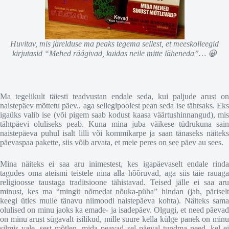
Huvitav, mis järelduse ma peaks tegema sellest, et meeskolleegid
kirjutasid “Mehed räägivad, kuidas neile
mitte
läheneda”… 😀
Ma tegelikult täiesti teadvustan endale seda, kui paljude arust on
naistepäev mõttetu päev.. aga sellegipoolest pean seda ise tähtsaks. Eks
igaüks valib ise (või pigem saab kodust kaasa väärtushinnangud), mis
tähtpäevi oluliseks peab. Kuna mina juba väikese tüdrukuna sain
naistepäeva puhul isalt lilli või kommikarpe ja saan tänaseks näiteks
päevaspaa pakette, siis võib arvata, et meie peres on see päev au sees.
Mina näiteks ei saa aru inimestest, kes igapäevaselt endale rinda
tagudes oma ateismi teistele nina alla hõõruvad, aga siis täie rauaga
religioosse taustaga traditsioone tähistavad. Teised jälle ei saa aru
minust, kes ma “mingit nõmedat nõuka-püha” hindan (jah, päriselt
keegi ütles mulle tänavu niimoodi naistepäeva kohta). Näiteks sama
olulised on minu jaoks ka emade- ja isadepäev. Olgugi, et need päevad
on minu arust sügavalt isilikud, mille suure kella külge panek on minu
silmis vale, sest mõtlen, mida peavad sel päeval tundma need, kel ei