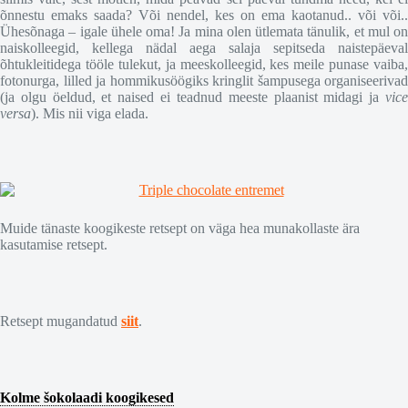
õnnestu emaks saada? Või nendel, kes on ema kaotanud.. või või..
Ühesõnaga – igale ühele oma! Ja mina olen ütlemata tänulik, et mul on
naiskolleegid, kellega nädal aega salaja sepitseda naistepäeval
õhtukleitidega tööle tulekut, ja meeskolleegid, kes meile punase vaiba,
fotonurga, lilled ja hommikusöögiks kringlit šampusega organiseerivad
(ja olgu öeldud, et naised ei teadnud meeste plaanist midagi ja
vice
versa
). Mis nii viga elada.
Muide tänaste koogikeste retsept on väga hea munakollaste ära
kasutamise retsept.
Retsept mugandatud
siit
.
Kolme šokolaadi koogikesed