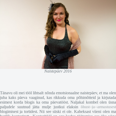
Naistepäev 2016
Tänavu oli mei tööl lihtsalt nõnda emotsionaalne naistepäev, et ma olen
juba kaks päeva vaaginud, kas rikkuda oma põhimõtteid ja kirjutada
esimest korda blogis ka oma päevatööst. Naljakal kombel olen üsna
paljudele suutnud jätta mulje justkui elaksin
õhust ja armastusest
blogimisest ja tortidest. Nii see siiski ei ole. Kaheksast viieni olen ma