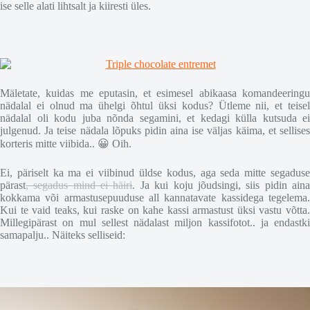
ise selle alati lihtsalt ja kiiresti üles.
Mäletate, kuidas me eputasin, et esimesel abikaasa komandeeringu
nädalal ei olnud ma ühelgi õhtul üksi kodus? Ütleme nii, et teisel
nädalal oli kodu juba nõnda segamini, et kedagi külla kutsuda ei
julgenud. Ja teise nädala lõpuks pidin aina ise väljas käima, et sellises
korteris mitte viibida.. 😀 Oih.
Ei, päriselt ka ma ei viibinud üldse kodus, aga seda mitte segaduse
pärast
, segadus mind ei häiri
. Ja kui koju jõudsingi, siis pidin ain
kokkama või armastusepuuduse all kannatavate kassidega tegelema.
Kui te vaid teaks, kui raske on kahe kassi armastust üksi vastu võtta.
Millegipärast on mul sellest nädalast miljon kassifotot.. ja endastki
samapalju.. Näiteks selliseid: