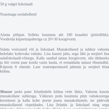
50 g valget šokolaadi
Noaotsaga soolahelbeid
Alusta põhjast. Selleks kuumuta ahi 180 kraadini (pöördõhk).
Vooderda küpsetuspaberiga ca 20×30 koogivorm.
Sulata vesivannil või ja šokolaad. Munakollased ja suhkur vahusta
heledaks kohevaks vahuks. Lisa kaussi jahu, sega läbi ja seejärel lisa
sulašokolaadi-võisegu. Kalla saadud tainas koogivorm, silu ühtlaseks
ja löö vormi paar korda vastu lauda, et eemaldada tainast õhumullid.
Küpseta 8 minutit. Lase toatemperatuuril jahtuda ja seejärel tõsta
külma.
Mousse
jaoks pane želatiinileht külma vette likku. Vahusta kausis
munakollane suhkruga. Väikeses potis kuumuta piim vahukoorega
keemiseni ja kalla kohe peene joana munakollastele, ise pidevalt
munakollaseid vispeldades. Lisa želatiin ja šokolaad ning sega