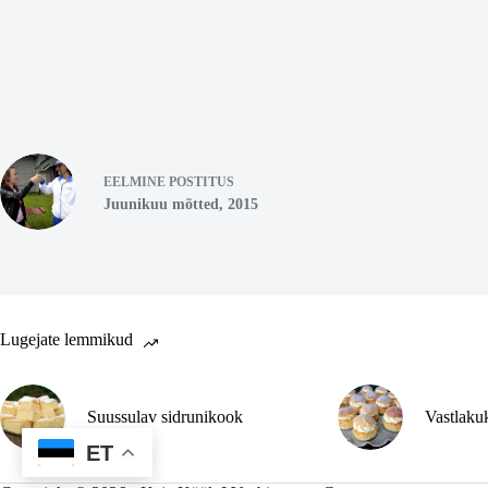
EELMINE
POSTITUS
Juunikuu mõtted, 2015
Lugejate lemmikud
Suussulav sidrunikook
Vastlaku
ET