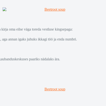
kirja oma eilse väga toreda vestluse kingsepaga:
, aga annan igaks juhuks ikkagi töö ja enda numbri.
kaubanduskeskuses paariks nädalaks ära.