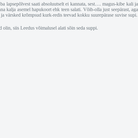
 lapsepõlvest saati absoluutselt ei kannata, sest…. magus-kibe kali ja
nna kalja asemel hapukoort ehk teen salati. Võib-olla just seepärast, ag
ir ja värsked krõmpsud kurk-redis teevad kokku suurepärase suvise supi.
 olin, siis Leedus võimalusel alati sõin seda suppi.