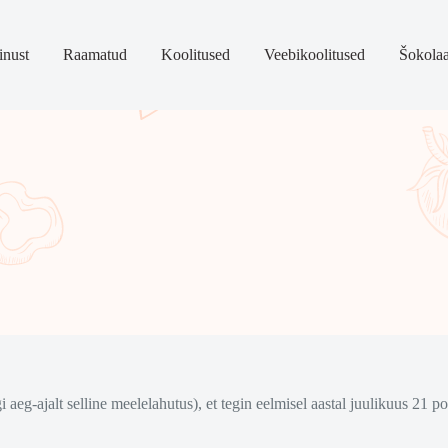
nust
Raamatud
Koolitused
Veebikoolitused
Šokola
ngi aeg-ajalt selline meelelahutus), et tegin eelmisel aastal juulikuus 21 