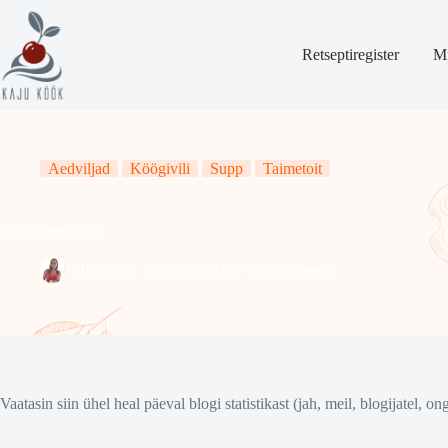
Skip
to
content
Retseptiregister
Mi
Aedviljad
Köögivili
Supp
Taimetoit
Külm peedisupp
OlgaKaju
02/07/2015
2 Comments
Vaatasin siin ühel heal päeval blogi statistikast (jah, meil, blogijatel, o