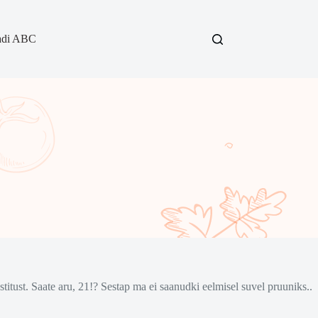
adi ABC
postitust. Saate aru, 21!? Sestap ma ei saanudki eelmisel suvel pruuniks..