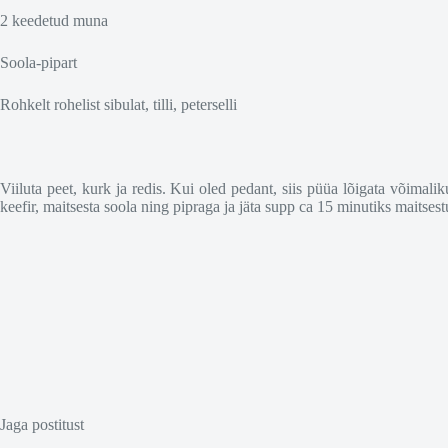
2 keedetud muna
Soola-pipart
Rohkelt rohelist sibulat, tilli, peterselli
Viiluta peet, kurk ja redis. Kui oled pedant, siis püüa lõigata võimalik
keefir, maitsesta soola ning pipraga ja jäta supp ca 15 minutiks maitse
Jaga postitust