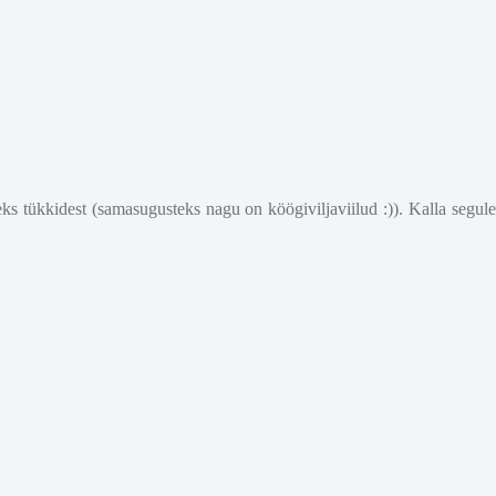
ikeks tükkidest (samasugusteks nagu on köögiviljaviilud :)). Kalla segule