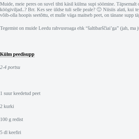
Muide, meie peres on suvel tihti käsil külma supi söömine. Täpsemalt 
köögiviljad..? Brr. Kes see üldse tuli selle peale? 🙂 Niisiis alati, kui
võib-olla hoopis seetõttu, et mulle väga maitseb peet, on tänane supp t
Tegemist on muide Leedu rahvusroaga ehk “šaltibarščiai’ga” (jah, ma just
Külm peedisupp
2-4 portsu
1 suur keedetud peet
2 kurki
100 g redist
5 dl keefiri