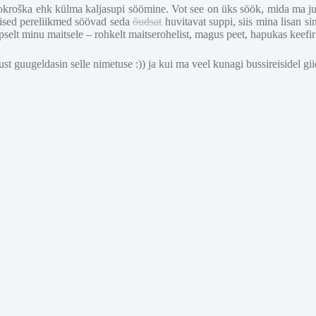
okroška ehk külma kaljasupi söömine. Vot see on üks söök, mida ma juba
 teised pereliikmed söövad seda
õudsat
huvitavat suppi, siis mina lisan si
äpselt minu maitsele – rohkelt maitserohelist, magus peet, hapukas keef
 guugeldasin selle nimetuse :)) ja kui ma veel kunagi bussireisidel giid