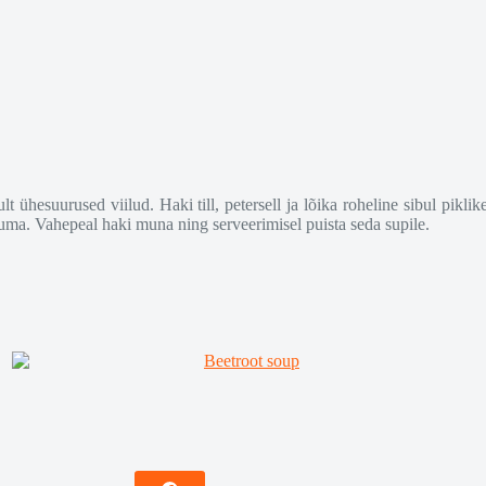
ult ühesuurused viilud. Haki till, petersell ja lõika roheline sibul pikl
stuma. Vahepeal haki muna ning serveerimisel puista seda supile.