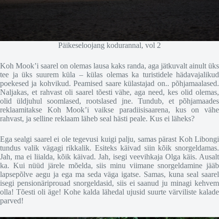
Päikeseloojang kodurannal, vol 2
Koh Mook’i saarel on olemas lausa kaks randa, aga jätkuvalt ainult üks
tee ja üks suurem küla – külas olemas ka turistidele hädavajalikud
poekesed ja kohvikud. Peamised saare külastajad on.. põhjamaalased.
Naljakas, et rahvast oli saarel tõesti vähe, aga need, kes olid olemas,
olid üldjuhul soomlased, rootslased jne. Tundub, et põhjamaades
reklaamitakse Koh Mook’i vaikse paradiisisaarena, kus on vähe
rahvast, ja selline reklaam läheb seal hästi peale. Kus ei läheks?
Ega sealgi saarel ei ole tegevusi kuigi palju, samas pärast Koh Libongi
tundus valik vägagi rikkalik. Esiteks käivad siin kõik snorgeldamas.
Jah, ma ei liialda, kõik käivad. Jah, isegi veevihkaja Olga käis. Ausalt
ka. Kui nüüd järele mõelda, siis minu viimane snorgeldamine jääb
lapsepõlve aegu ja ega ma seda väga igatse. Samas, kuna seal saarel
isegi pensionäriprouad snorgeldasid, siis ei saanud ju minagi kehvem
olla! Tõesti oli äge! Kohe kalda lähedal ujusid suurte värviliste kalade
parved!