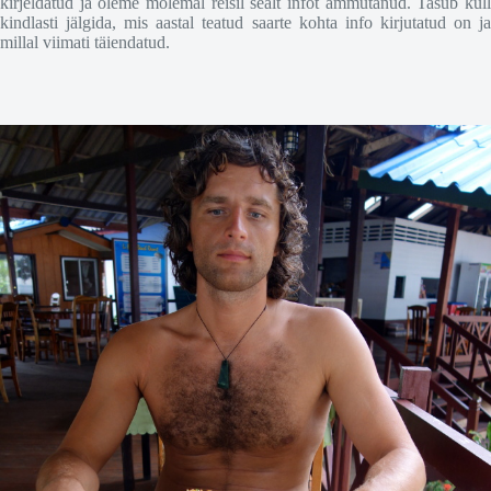
kirjeldatud ja oleme mõlemal reisil sealt infot ammutanud. Tasub küll
kindlasti jälgida, mis aastal teatud saarte kohta info kirjutatud on ja
millal viimati täiendatud.