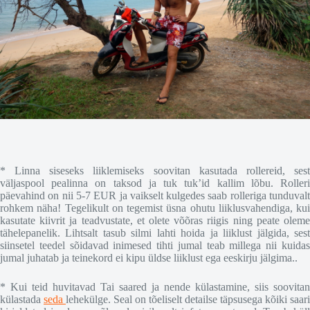
* Linna siseseks liiklemiseks soovitan kasutada rollereid, sest
väljaspool pealinna on taksod ja tuk tuk’id kallim lõbu. Rolleri
päevahind on nii 5-7 EUR ja vaikselt kulgedes saab rolleriga tunduvalt
rohkem näha! Tegelikult on tegemist üsna ohutu liiklusvahendiga, kui
kasutate kiivrit ja teadvustate, et olete võõras riigis ning peate oleme
tähelepanelik. Lihtsalt tasub silmi lahti hoida ja liiklust jälgida, sest
siinsetel teedel sõidavad inimesed tihti jumal teab millega nii kuidas
jumal juhatab ja teinekord ei kipu üldse liiklust ega eeskirju jälgima..
* Kui teid huvitavad Tai saared ja nende külastamine, siis soovitan
külastada
seda
lehekülge. Seal on tõeliselt detailse täpsusega kõiki saari