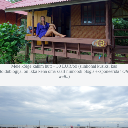
Meie kõige kallim hütt – 30 EUR/öö (siinkohal küsiks, kas
toidublogijal on ikka kena oma säärt niimoodi blogis eksponeerida?
Oh
well
..)