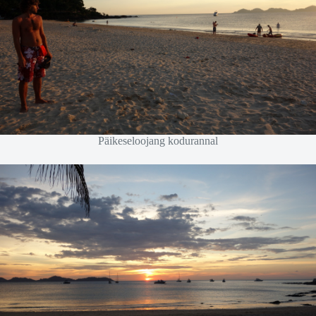
Päikeseloojang kodurannal