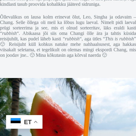
kindlasti tasub proovida kohalikku jääteed sidruniga.
Õllevalikus on lausa kolm erinevat õlut, Leo, Singha ja odavaim –
Chang. Selle õllega oli meil ka lõbus lugu laeval. Nimelt pidi laeval
prügi sorteerima ja see, mis ei olnud sorteeritav, läks eraldi kasti
“
rubbish
“. Abikaasa jõi siis oma Changi õlle ära ja tahtis küsida
reisijuhilt, kas pudel läheb kasti “
rubbish
“, aga ütles “
This is rubbish
🙂 Reisijuht küll kohkus natuke mehe nahhaalsusest, aga hakkas
viisakalt seletama, et tegelikult on olemas mingi ekspordi Chang, mis
on joodav jne.. 🙂 Mina kõkutasin aga kõrval naerda 🙂
ET