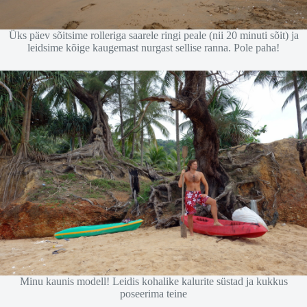
Üks päev sõitsime rolleriga saarele ringi peale (nii 20 minuti sõit) ja
leidsime kõige kaugemast nurgast sellise ranna. Pole paha!
Minu kaunis modell! Leidis kohalike kalurite süstad ja kukkus
poseerima teine