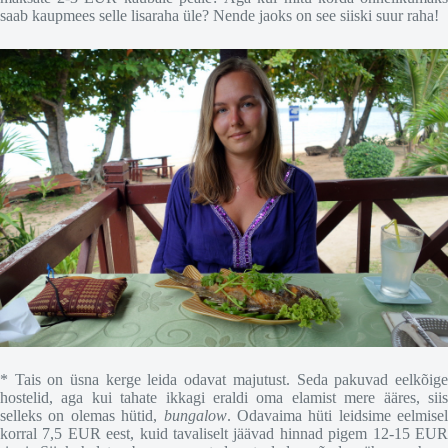
saab kaupmees selle lisaraha üle? Nende jaoks on see siiski suur raha!
* Tais on üsna kerge leida odavat majutust. Seda pakuvad eelkõige
hostelid, aga kui tahate ikkagi eraldi oma elamist mere ääres, siis
selleks on olemas hütid,
bungalow
. Odavaima hüti leidsime eelmisel
korral 7,5 EUR eest, kuid tavaliselt jäävad hinnad pigem 12-15 EUR