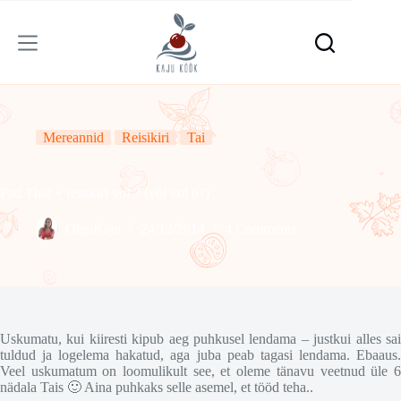
Skip
to
content
Mereannid
Reisikiri
Tai
Pad Thai + reisikiri vol 3 (või vol 6?)
OlgaKaju
24/12/2014
4 Comments
Uskumatu, kui kiiresti kipub aeg puhkusel lendama – justkui alles sai
tuldud ja logelema hakatud, aga juba peab tagasi lendama. Ebaaus.
Veel uskumatum on loomulikult see, et oleme tänavu veetnud üle 6
nädala Tais 🙂 Aina puhkaks selle asemel, et tööd teha..