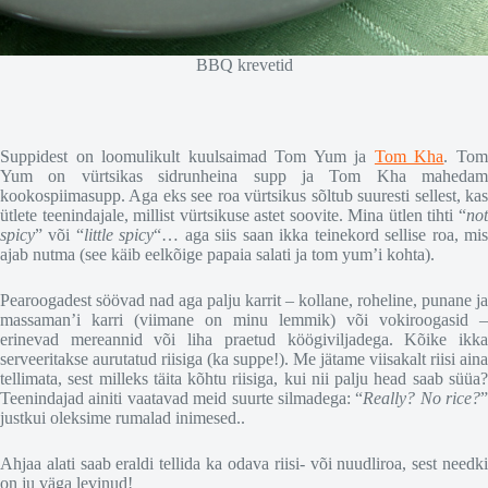
BBQ krevetid
Suppidest on loomulikult kuulsaimad Tom Yum ja
Tom Kha
. To
Yum on vürtsikas sidrunheina supp ja Tom Kha mahedam
kookospiimasupp. Aga eks see roa vürtsikus sõltub suuresti sellest, kas
ütlete teenindajale, millist vürtsikuse astet soovite. Mina ütlen tihti “
not
spicy
” või “
little spicy
“… aga siis saan ikka teinekord sellise roa, mi
ajab nutma (see käib eelkõige papaia salati ja tom yum’i kohta).
Pearoogadest söövad nad aga palju karrit – kollane, roheline, punane ja
massaman’i karri (viimane on minu lemmik) või vokiroogasid –
erinevad mereannid või liha praetud köögiviljadega. Kõike ikka
serveeritakse aurutatud riisiga (ka suppe!). Me jätame viisakalt riisi aina
tellimata, sest milleks täita kõhtu riisiga, kui nii palju head saab süüa?
Teenindajad ainiti vaatavad meid suurte silmadega: “
Really? No rice?
”
justkui oleksime rumalad inimesed..
Ahjaa alati saab eraldi tellida ka odava riisi- või nuudliroa, sest needki
on ju väga levinud!