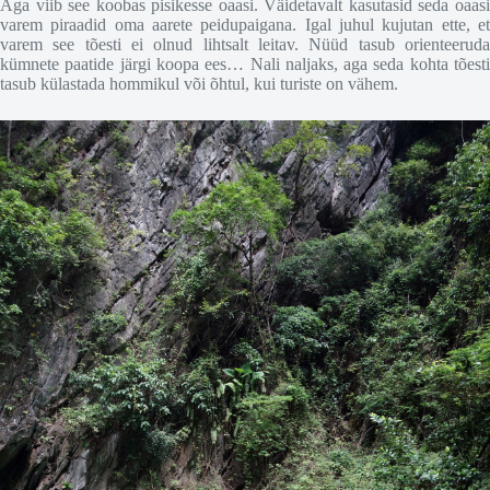
Aga viib see koobas pisikesse oaasi. Väidetavalt kasutasid seda oaasi
varem piraadid oma aarete peidupaigana. Igal juhul kujutan ette, et
varem see tõesti ei olnud lihtsalt leitav. Nüüd tasub orienteeruda
kümnete paatide järgi koopa ees… Nali naljaks, aga seda kohta tõesti
tasub külastada hommikul või õhtul, kui turiste on vähem.