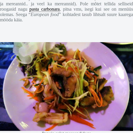
ja mereannid.. ja veel ka mereannid). Pole mõtet tellida selliseid
roogasid nagu
pasta carbonara
, pitsa vms, isegi kui see on menüü
olemas. Seega “
European food
” kohtadest tasub lihtsalt suure kaarega
mööda käia.