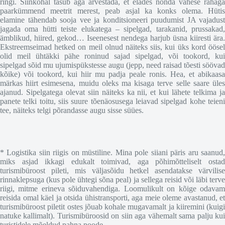
ringi. Siinkohal tasub aga arvestada, et elades nõnda vähese rahaga
paarkümmend meetrit merest, peab asjal ka konks olema. Hütis
elamine tähendab sooja vee ja konditsioneeri puudumist JA vajadust
jagada oma hütti teiste elukatega – sipelgad, tarakanid, prussakad,
ämblikud, hiired, gekod… Iseenesest nendega harjub üsna kiiresti ära.
Ekstreemseimad hetked on meil olnud näiteks siis, kui üks kord öösel
olid meil ühtäkki pähe roninud sajad sipelgad, või tookord, kui
sipelgad sõid mu ujumispükstesse augu (jepp, need raisad tõesti söövad
kõike) või tookord, kui hiir mu padja peale ronis. Hea, et abikaasa
märkas hiirt esimesena, muidu oleks ma kisaga terve selle saare üles
ajanud. Sipelgatega olevat siin näiteks ka nii, et kui lähete telkima ja
panete telki toitu, siis suure tõenäosusega leiavad sipelgad kohe teieni
tee, näiteks telgi põrandasse augu sisse süües.
* Logistika siin riigis on müstiline. Mina pole siiani päris aru saanud,
miks asjad ikkagi edukalt toimivad, aga põhimõtteliselt ostad
turismibüroost pileti, mis väljasõidu hetkel asendatakse värvilise
rinnaklepsuga (kus pole ühtegi sõna peal) ja sellega reisid või läbi terve
riigi, mitme erineva sõiduvahendiga. Loomulikult on kõige odavam
reisida omal käel ja otsida ühistransporti, aga meie oleme avastanud, et
turismibüroost piletit ostes jõuab kohale mugavamalt ja kiiremini (kuigi
natuke kallimalt). Turismibüroosid on siin aga vähemalt sama palju kui
turistidele mõeldud pahna poode..