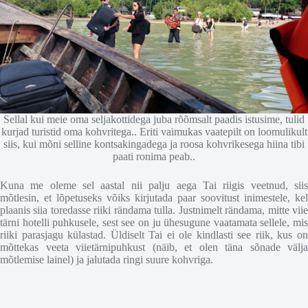
Sellal kui meie oma seljakottidega juba rõõmsalt paadis istusime, tulid
kurjad turistid oma kohvritega.. Eriti vaimukas vaatepilt on loomulikult
siis, kui mõni selline kontsakingadega ja roosa kohvrikesega hiina tibi
paati ronima peab..
Kuna me oleme sel aastal nii palju aega Tai riigis veetnud, siis
mõtlesin, et lõpetuseks võiks kirjutada paar soovitust inimestele, kel
plaanis siia toredasse riiki rändama tulla. Justnimelt rändama, mitte viie
tärni hotelli puhkusele, sest see on ju ühesugune vaatamata sellele, mis
riiki parasjagu külastad. Üldiselt Tai ei ole kindlasti see riik, kus on
mõttekas veeta viietärnipuhkust (näib, et olen täna sõnade välja
mõtlemise lainel) ja jalutada ringi suure kohvriga.