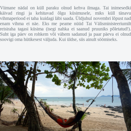
Viimane nädal on küll paraku olnud kehva ilmaga. Tai inimesedki
käivad ringi ja kehitavad õlgu küsimusele, miks küll tänavu
vihmaperiood ei taha kuidagi läbi saada. Üldjuhul novembri lõpust nad
enam vihma ei näe. Eks me peame nüüd Tai Välisministeeriumilt
reisiraha tagasi küsima (isegi nahka ei saanud pruuniks põletatud!).
Suht iga päev on rohkem või vähem sadanud ja paar päeva ei olnud
soovigi oma hütikesest väljuda. Kui üldse, siis ainult söömiseks.