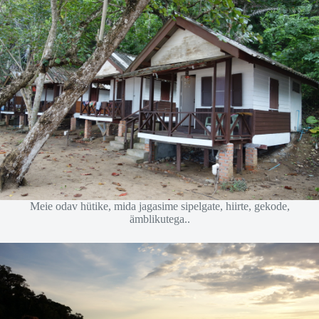
Meie odav hütike, mida jagasime sipelgate, hiirte, gekode,
ämblikutega..