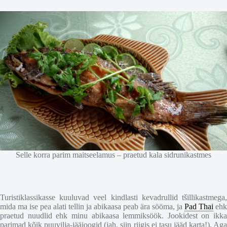
Selle korra parim maitseelamus – praetud kala sidrunikastmes
Turistiklassikasse kuuluvad veel kindlasti kevadrullid tšillikastmega,
mida ma ise pea alati tellin ja abikaasa peab ära sööma, ja
Pad Thai
ehk
praetud nuudlid ehk minu abikaasa lemmiksöök. Jookidest on ikka
parimad kõik puuvilja-jääjoogid (jah, siin riigis ei tasu jääd karta!). Aga