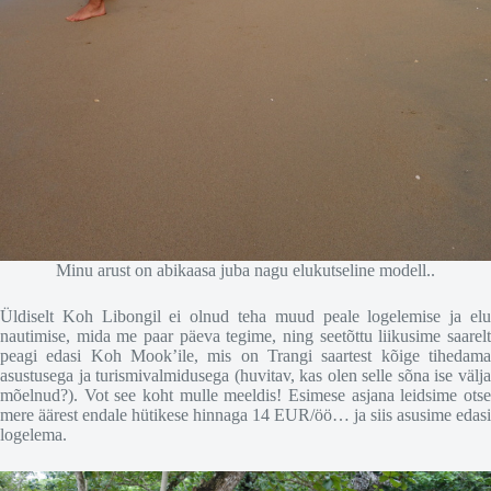
Minu arust on abikaasa juba nagu elukutseline modell..
Üldiselt Koh Libongil ei olnud teha muud peale logelemise ja elu
nautimise, mida me paar päeva tegime, ning seetõttu liikusime saarelt
peagi edasi Koh Mook’ile, mis on Trangi saartest kõige tihedama
asustusega ja turismivalmidusega (huvitav, kas olen selle sõna ise välja
mõelnud?). Vot see koht mulle meeldis! Esimese asjana leidsime otse
mere äärest endale hütikese hinnaga 14 EUR/öö… ja siis asusime edasi
logelema.