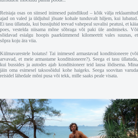
Reisiaja osas on siinsed inimesed paindlikud – kõik välja reklaamitud
ajad on valed ja üldjuhul jõuate kohale tunduvalt hiljem, kui lubatud.
Ei tasu üllatuda, kui bussijuhid teevad vahepeal suvalisi peatusi, et käia
poes, vestelda niisama mõne sõbraga või paki üle andmiseks. Või
sõidavad esialgu hoopis paarkümmend kilomeetrit vales suunas, et
sõpra koju ära viia.
Külmavarestele hoiatus! Tai inimesed armastavad konditsioneere (või
arvavad, et meie armastame konditsioneere?). Seega ei tasu üllatuda,
kui bussides ja autodes ajab konditsioneer teid lausa lõdisema. Mina
jäin oma esimesel taksosõidul kohe haigeks. Seega soovitan varuda
reisidel lähedale mõni pusa või tekk, mille saaks peale visata.