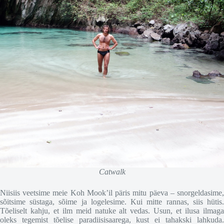
Catwalk
Niisiis veetsime meie Koh Mook’il päris mitu päeva – snorgeldasime,
sõitsime süstaga, sõime ja logelesime. Kui mitte rannas, siis hütis.
Tõeliselt kahju, et ilm meid natuke alt vedas. Usun, et ilusa ilmaga
oleks tegemist tõelise paradiisisaarega, kust ei tahakski lahkuda.