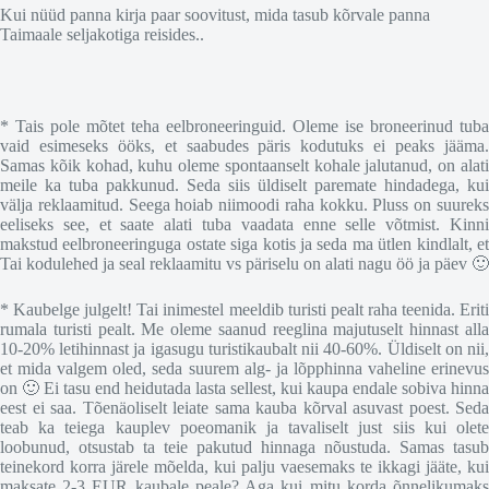
Kui nüüd panna kirja paar soovitust, mida tasub kõrvale panna
Taimaale seljakotiga reisides..
* Tais pole mõtet teha eelbroneeringuid. Oleme ise broneerinud tuba
vaid esimeseks ööks, et saabudes päris kodutuks ei peaks jääma.
Samas kõik kohad, kuhu oleme spontaanselt kohale jalutanud, on alati
meile ka tuba pakkunud. Seda siis üldiselt paremate hindadega, kui
välja reklaamitud. Seega hoiab niimoodi raha kokku. Pluss on suureks
eeliseks see, et saate alati tuba vaadata enne selle võtmist. Kinni
makstud eelbroneeringuga ostate siga kotis ja seda ma ütlen kindlalt, et
Tai kodulehed ja seal reklaamitu vs päriselu on alati nagu öö ja päev 🙂
* Kaubelge julgelt! Tai inimestel meeldib turisti pealt raha teenida. Eriti
rumala turisti pealt. Me oleme saanud reeglina majutuselt hinnast alla
10-20% letihinnast ja igasugu turistikaubalt nii 40-60%. Üldiselt on nii,
et mida valgem oled, seda suurem alg- ja lõpphinna vaheline erinevus
on 🙂 Ei tasu end heidutada lasta sellest, kui kaupa endale sobiva hinna
eest ei saa. Tõenäoliselt leiate sama kauba kõrval asuvast poest. Seda
teab ka teiega kauplev poeomanik ja tavaliselt just siis kui olete
loobunud, otsustab ta teie pakutud hinnaga nõustuda. Samas tasub
teinekord korra järele mõelda, kui palju vaesemaks te ikkagi jääte, kui
maksate 2-3 EUR kaubale peale? Aga kui mitu korda õnnelikumaks