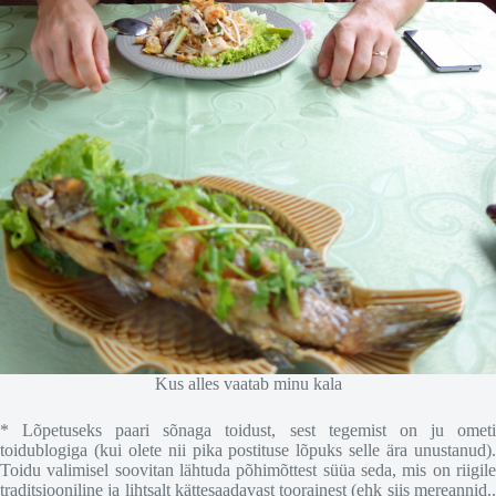
Kus alles vaatab minu kala
* Lõpetuseks paari sõnaga toidust, sest tegemist on ju ometi
toidublogiga (kui olete nii pika postituse lõpuks selle ära unustanud).
Toidu valimisel soovitan lähtuda põhimõttest süüa seda, mis on riigile
traditsiooniline ja lihtsalt kättesaadavast toorainest (ehk siis mereannid..