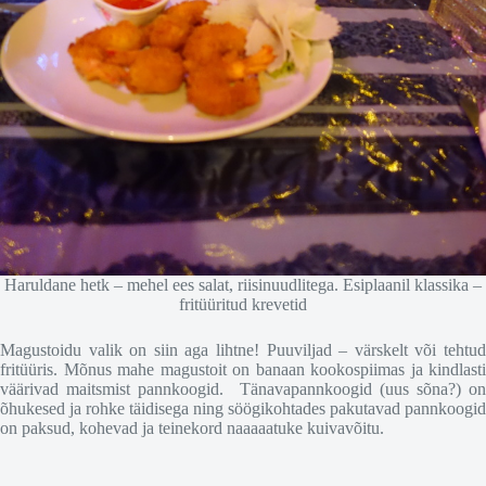
Haruldane hetk – mehel ees salat, riisinuudlitega. Esiplaanil klassika –
fritüüritud krevetid
Magustoidu valik on siin aga lihtne! Puuviljad – värskelt või tehtud
fritüüris. Mõnus mahe magustoit on banaan kookospiimas ja kindlasti
väärivad maitsmist pannkoogid. Tänavapannkoogid (uus sõna?) on
õhukesed ja rohke täidisega ning söögikohtades pakutavad pannkoogid
on paksud, kohevad ja teinekord naaaaatuke kuivavõitu.