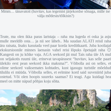
Mmm… tänavatoit (huvitav, kas tegemist järjekordse sõnaga, mille ise
välja mõtlesin/tõlkisin?)
Teate, ma olen ikka paras laristaja – raha ma lugeda ei oska ja asju
mulle meeldib osta… ja nii see läheb.. Ma suudan ALATI reisil raha
ära raisata, lisaks kasutada veel paar korda krediitkaarti. Juba kooliajal
ekskursioonile minnes laenasin vahel reisi lõpuks õpetajalt raha 🙂
Kangesti on ju kõike vaja. AGA seekord jäi mul Tais raha üle JA mul
on seljakotis ruumi üle, erinevat tavapärasest “huvitav, kas selle paari
ülekilo eest pean seekord ikka maksma?”. Võibolla asi on selles, et
olime seekord vaiksemates kohtades, kust igasugu turistile mõeldud
tilulilu ei müüda. Võibolla selles, et eelmine kord said suveniirid juba
ostetud. Või olen hoopis suureks saamas? Ei teagi. Aga kuidagi hea
meel on mitte näpud põhjas koju sõita.