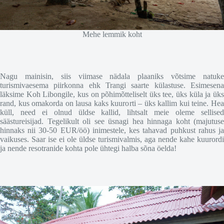
Mehe lemmik koht
Nagu mainisin, siis viimase nädala plaaniks võtsime natuke
turismivaesema piirkonna ehk Trangi saarte külastuse. Esimesena
läksime Koh Libongile, kus on põhimõtteliselt üks tee, üks küla ja üks
rand, kus omakorda on lausa kaks kuurorti – üks kallim kui teine. Hea
küll, need ei olnud üldse kallid, lihtsalt meie oleme sellised
säästureisijad. Tegelikult oli see üsnagi hea hinnaga koht (majutuse
hinnaks nii 30-50 EUR/öö) inimestele, kes tahavad puhkust rahus ja
vaikuses. Saar ise ei ole üldse turismivalmis, aga nende kahe kuurordi
ja nende resotranide kohta pole ühtegi halba sõna öelda!