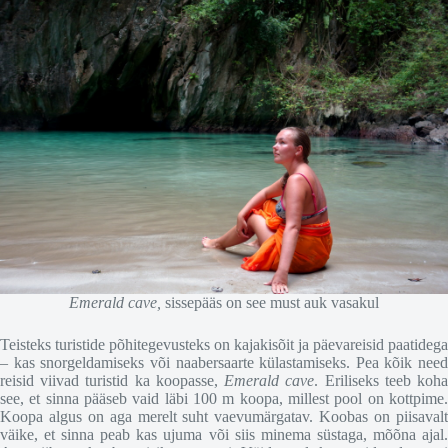
Emerald cave,
sissepääs on see must auk vasakul
Teisteks turistide põhitegevusteks on kajakisõit ja päevareisid paatidega
– kas snorgeldamiseks või naabersaarte külastamiseks. Pea kõik need
reisid viivad turistid ka koopasse,
Emerald cave
. Eriliseks teeb koh
see, et sinna pääseb vaid läbi 100 m koopa, millest pool on kottpime.
Koopa algus on aga merelt suht vaevumärgatav. Koobas on piisavalt
väike, et sinna peab kas ujuma või siis minema süstaga, mõõna ajal.