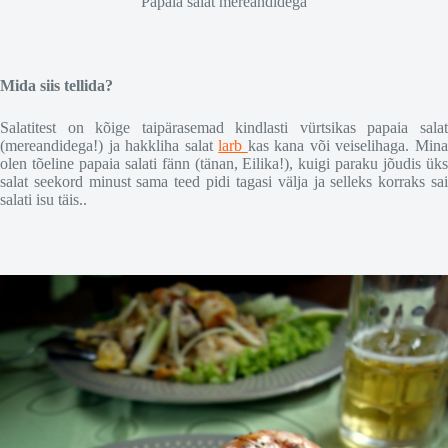
Papaia salat mereandidega
Mida siis tellida?
Salatitest on kõige taipärasemad kindlasti vürtsikas papaia salat
(mereandidega!) ja hakkliha salat
larb
kas kana või veiselihaga. Min
olen tõeline papaia salati fänn (tänan, Eilika!), kuigi paraku jõudis üks
salat seekord minust sama teed pidi tagasi välja ja selleks korraks sai
salati isu täis..