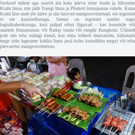
Seekord tulime aga saarelt ära kaks päeva enne lendu ja liikusime
Krabi linna, mis jääb Trangi linna ja Phuketi lennujaama vahele. Kuna
Krabi linn asub jõe ääres ja siin laiuvad mangroovimetsad, siis tegemist
ei ole kuurortlinnaga. Samas on tegemist natuke nagu
logistikakeskusega, kust paljud edasi liiguvad – kas lennukile või
saartele lõunasuunas või Railay randa või rongile Bangkoki. Üldiselt
pole siin teha midagi muud, kus süüa rohkelt tänavatoitu, külastada
turge (eile lugesime kokku linna peal kolm korralikku turgu) või teha
päevareise mangroovimetsas.