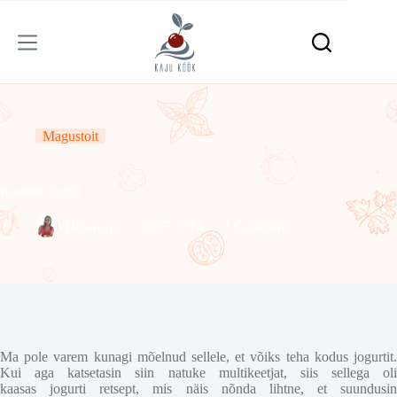
Skip
to
content
Magustoit
Kodune jogurt
OlgaKaju
23/07/2014
3 Comments
Ma pole varem kunagi mõelnud sellele, et võiks teha kodus jogurtit.
Kui aga katsetasin siin natuke multikeetjat, siis sellega oli
kaasas jogurti retsept, mis näis nõnda lihtne, et suundusin