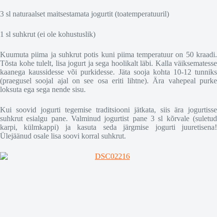
3 sl naturaalset maitsestamata jogurtit (toatemperatuuril)
1 sl suhkrut (ei ole kohustuslik)
Kuumuta piima ja suhkrut potis kuni piima temperatuur on 50 kraadi.
Tõsta kohe tulelt, lisa jogurt ja sega hoolikalt läbi. Kalla väiksematesse
kaanega kaussidesse või purkidesse. Jäta sooja kohta 10-12 tunniks
(praegusel soojal ajal on see osa eriti lihtne). Ära vahepeal purke
loksuta ega sega nende sisu.
Kui soovid jogurti tegemise traditsiooni jätkata, siis ära jogurtisse
suhkrut esialgu pane. Valminud jogurtist pane 3 sl kõrvale (suletud
karpi, külmkappi) ja kasuta seda järgmise jogurti juuretisena!
Ülejäänud osale lisa soovi korral suhkrut.