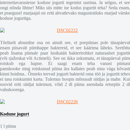
internetiavarustesse koduse jogurti tegemist uurima. Ja selgus, et see
ongi nõnda lihtne! Miks siis mitte ise kodus jogurtit teha? Seda enam,
et praegusel marjaajal on eriti ahvatlevaks magustoiduks marjad värske
koduse jogurtiga.
Tõeliselt absurdne osa on ainult see, et poepiimas pole tänapäeval
enam piisavalt piimhappe baktereid, et see käärima läheks. Seetõttu
peab lisama piimale paar lusikatäit bakterirohket naturaalset jogurtit
(või rjaženkat või Actimeli). See on ikka uskumatu, et tänapäeval piim
roiskub ega hapne. Ei saagi enam teha vanast piimast
pannkooke ning roiskunud piima ära kallates peab nina väga kõvasti
kinni hoidma.. Õnneks teevad jogurti bakterid oma töö ja jogurtit tehes
ei tasu roiskumist karta. Tulemus hoopis mõnusalt siidjas ja mahe. Kui
soovid eriti siidjat tulemust, võid 2 dl piima asendada retseptis 2 dl
vahukoorega.
Kodune jogurt
1 l piima