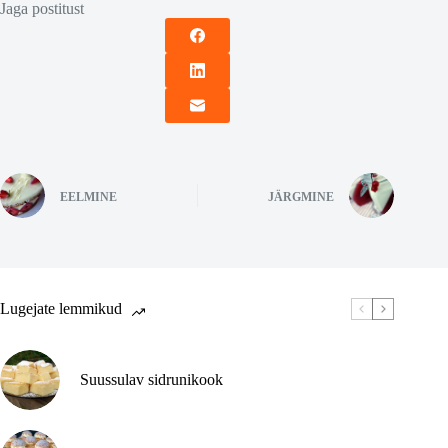
Jaga postitust
EELMINE
JÄRGMINE
Lugejate lemmikud
Suussulav sidrunikook