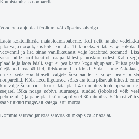
Kaunistamiseks nonparelle
Vooderda ahjuplaat fooliumi või küpsetuspaberiga.
Laota kokteilikirsid majapidamispaberile. Kui neilt natuke vedelikku
juba välja nõrgub, siis lõika kirsid 2-4 tükkideks. Sulata valge šokolaad
veevannil ja lisa sinna vanillikaunast välja kraabitud seemned. Lisa
šokolaadile pool hakitud maapähklitest ja iiriskommidest. Kalla segu
plaadile ja laota laiali, segu ei pea katma kogu ahjuplaati. Puista peale
ülejäänud maapähklid, iiriskommid ja kirsid. Sulata tume šokolaad,
nirista seda ebaühtlaselt valgele šokolaadile ja kõige peale puista
nonparellid. Kõik need liigutused võiks ära teha piisavalt kiiresti, enne
kui valge šokolaad tahkub. Jäta plaat 45 minutiks toatemperatuurile,
seejärel lõika noaga sobiva suurusega ruudud (šokolaad võib veel
pehme olla) ja pane plaat külmkappi veel 30 minutiks. Külmast võttes
saab ruudud mugavalt kätega lahti murda.
Kommid säilivad jahedas sahvris/külmkapis ca 2 nädalat.