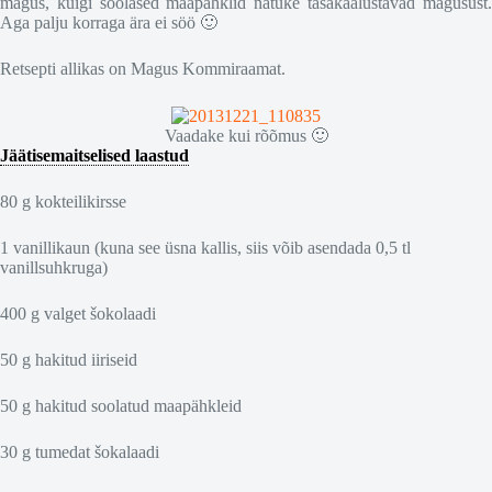
magus, kuigi soolased maapähklid natuke tasakaalustavad magusust.
Aga palju korraga ära ei söö 🙂
Retsepti allikas on Magus Kommiraamat.
Vaadake kui rõõmus 🙂
Jäätisemaitselised laastud
80 g kokteilikirsse
1 vanillikaun (kuna see üsna kallis, siis võib asendada 0,5 tl
vanillsuhkruga)
400 g valget šokolaadi
50 g hakitud iiriseid
50 g hakitud soolatud maapähkleid
30 g tumedat šokalaadi