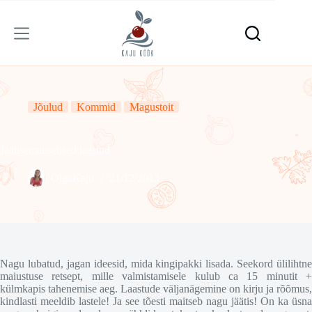
Skip
to
content
Jõulud
Kommid
Magustoit
Jäätisemaitselised laastud
OlgaKaju
21/12/2013
Nagu lubatud, jagan ideesid, mida kingipakki lisada. Seekord ülilihtne
maiustuse retsept, mille valmistamisele kulub ca 15 minutit +
külmkapis tahenemise aeg. Laastude väljanägemine on kirju ja rõõmus,
kindlasti meeldib lastele! Ja see tõesti maitseb nagu jäätis! On ka üsna