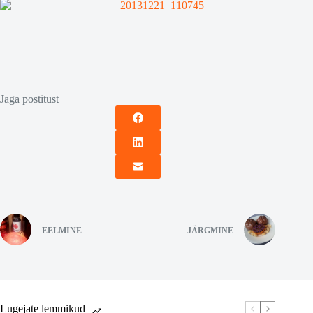
Jaga postitust
EELMINE
JÄRGMINE
Lugejate lemmikud