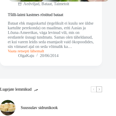
Aedviljad
,
Bataat
,
Taimetoit
Tšilli-laimi kastmes röstitud bataat
Bataat ehk maguskartul (tegelikult ei kuulu see üldse
kartulite perekonda) on maailmas, eriti Aasias ja
Lõuna-Ameerikas, väga levinud vili, mis on
eestlastele üsnagi tundmatu. Samas olen täheldanud,
et kui varem leidis seda enamjaolt vaid ökopoodides,
siis viimasel ajal on seda võimalik ka…
Vaata retsepti lähemalt
Tšilli-
OlgaKaju
20/06/2014
laimi
kastmes
röstitud
bataat
Lugejate lemmikud
Suussulav sidrunikook