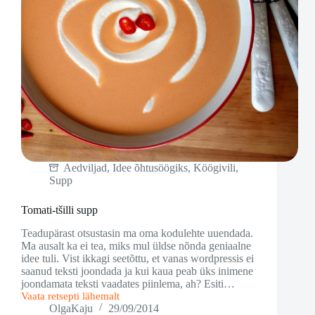
Aedviljad
,
Idee õhtusöögiks
,
Köögivili
,
Supp
Tomati-tšilli supp
Teadupärast otsustasin ma oma kodulehte uuendada.
Ma ausalt ka ei tea, miks mul üldse nõnda geniaalne
idee tuli. Vist ikkagi seetõttu, et vanas wordpressis ei
saanud teksti joondada ja kui kaua peab üks inimene
joondamata teksti vaadates piinlema, ah? Esiti…
Vaata retsepti lähemalt
Tomati-
OlgaKaju
29/09/2014
tšilli