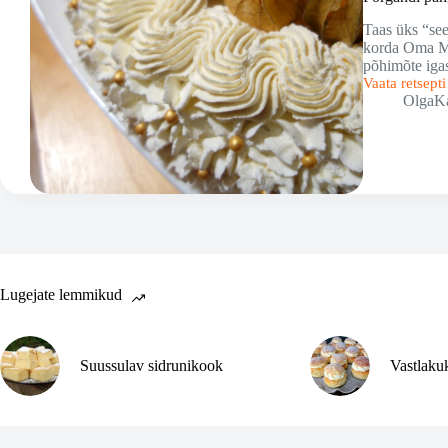
Taas üks “see
korda Oma Mai
põhimõte iga
Vaata retsept
Porgandi
OlgaK
pähklikook
Lugejate lemmikud
Suussulav sidrunikook
Vastlaku