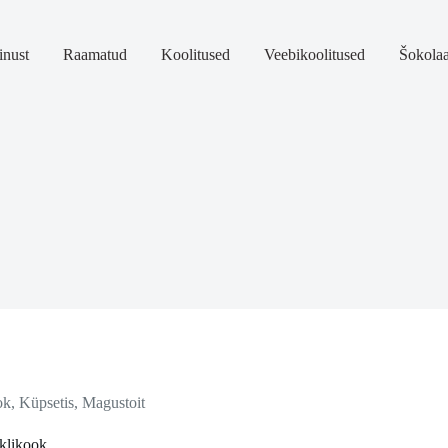
nust
Raamatud
Koolitused
Veebikoolitused
Šokola
ok
,
Küpsetis
,
Magustoit
klikook