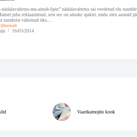
-nädalavahetus-ma-ainult-õpin” nädalavahetus sai veedetud elu nautides
tset juba reklaaminud, sest see on ainuke ajakiri, mida olen aastaid jä
st numbrist vähemalt üks…
i lähemalt
aju
16/03/2014
klid
Vaarikamojito kook