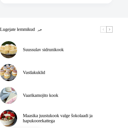
reisikiri
vol
3
(või
vol
6?)
Lugejate lemmikud
Suussulav sidrunikook
Vastlakuklid
Vaarikamojito kook
Maasika juustukook valge šokolaadi ja
hapukoorekattega