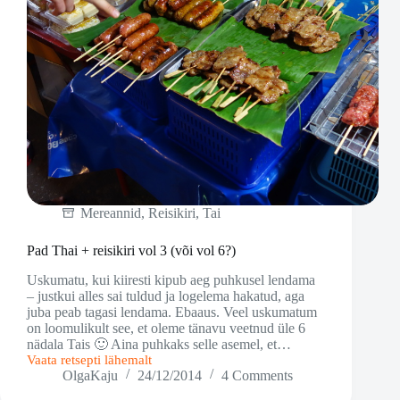
Mereannid
,
Reisikiri
,
Tai
Pad Thai + reisikiri vol 3 (või vol 6?)
Uskumatu, kui kiiresti kipub aeg puhkusel lendama
– justkui alles sai tuldud ja logelema hakatud, aga
juba peab tagasi lendama. Ebaaus. Veel uskumatum
on loomulikult see, et oleme tänavu veetnud üle 6
nädala Tais 🙂 Aina puhkaks selle asemel, et…
Vaata retsepti lähemalt
Pad
OlgaKaju
24/12/2014
4 Comments
Thai
+