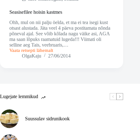
Seasisefilee hoisin kastmes
Ohh, mul on nii palju öelda, et ma ei tea isegi kust
otsast alustada. Jäta veel 4 päeva postitamata nõnda
põneval ajal. See võib kõlada nagu väike asi, AGA
ma saan lõpuks raamatuid lugeda!!! Viimati oli
selline aeg Tais, veebruaris,…
Vaata retsepti lähemalt
Seasisefilee
OlgaKaju
27/06/2014
hoisin
kastmes
Lugejate lemmikud
Suussulav sidrunikook