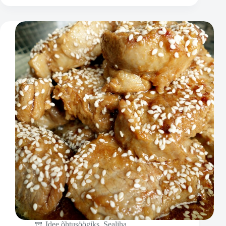
Idee õhtusöögiks
,
Sealiha