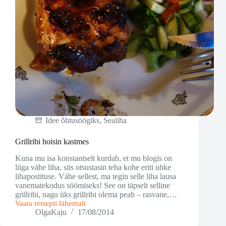
Idee õhtusöögiks
,
Sealiha
Grillribi hoisin kastmes
Kuna mu isa konstantselt kurdab, et mu blogis on
liiga vähe liha, siis otsustasin teha kohe eriti uhke
lihapostituse. Vähe sellest, ma tegin selle liha lausa
vanematekodus söömiseks! See on täpselt selline
grillribi, nagu üks grillribi olema peab – rasvane,…
Vaata retsepti lähemalt
Grillribi
OlgaKaju
17/08/2014
hoisin
kastmes