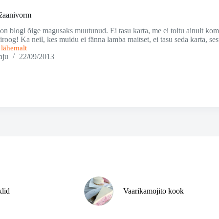
žaanivorm
 on blogi õige magusaks muutunud. Ei tasu karta, me ei toitu ainult komm
roog! Ka neil, kes muidu ei fänna lamba maitset, ei tasu seda karta, se
i lähemalt
aju
22/09/2013
orm
klid
Vaarikamojito kook