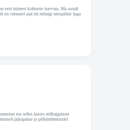
ise eest inimest kohtusse kaevata. Ma ausalt
alt on viimasel ajal nii mõnigi utoopiline lugu
 tunnetan ma selles lauses millegipärast
äärmiselt jäärapäine ja põhimõttekindel