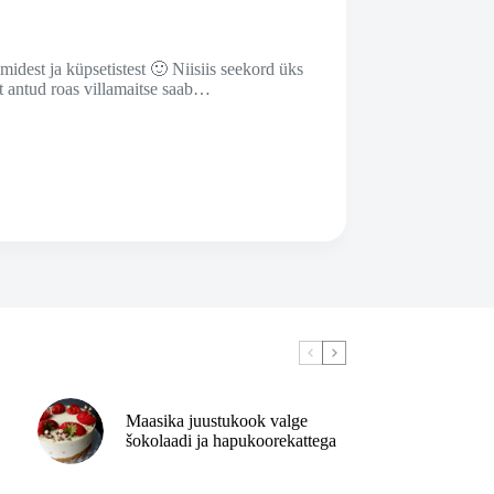
idest ja küpsetistest 🙂 Niisiis seekord üks
st antud roas villamaitse saab…
Maasika juustukook valge
šokolaadi ja hapukoorekattega