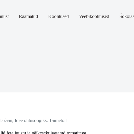
nust
Raamatud
Koolitused
Veebikoolitused
Šokola
lažaan
,
Idee õhtusöögiks
,
Taimetoit
lid feta juustu ja päikesekuivatatud tomatitega