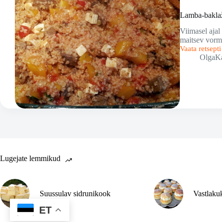
Lamba-bakla
Viimasel ajal
maitsev vormi
Vaata retsept
Lamba-
OlgaK
baklažaaniv
Lugejate lemmikud
Suussulav sidrunikook
Vastlaku
ET