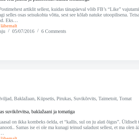
Postimehest artiklit sellest, kuidas tänapäeval võib FB’s “Like” vajutam
agi selles osas seisukohta võtta, sest see kõlab natuke utoopilisena. Teis
nud. Eks…
i lähemalt
lid
aju
05/07/2016
6 Comments
tatud
viljad
,
Baklažaan
,
Küpsetis
,
Pirukas
,
Suvikõrvits
,
Taimetoit
,
Tomat
as suvikõrvitsa, baklažaani ja tomatiga
kaasal on ikka kombeks öelda, et “kallis, sul on ju alati õigus”. Üldiselt
ianooti.. Samas ise ei ole ma kunagi teinud saladust sellest, et ma olen 
i…
i lähemalt