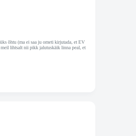
üks õhtu (ma ei saa ju ometi kirjutada, et EV
eil lihtsalt nii pikk jalutuskäik linna peal, et