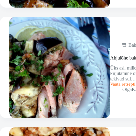
Bak
Ahjulõhe bak
Üks asi, mille
kirjutamine o
tekivad sul…
Vaata retsept
Ahjulõhe
OlgaK
baklažaanide
ja
krevettidega