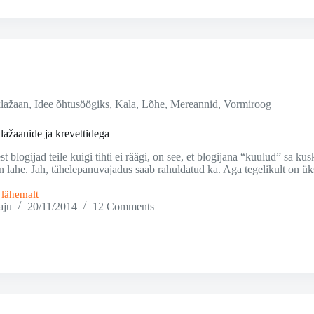
lažaan
,
Idee õhtusöögiks
,
Kala
,
Lõhe
,
Mereannid
,
Vormiroog
lažaanide ja krevettidega
st blogijad teile kuigi tihti ei räägi, on see, et blogijana “kuulud” sa k
n lahe. Jah, tähelepanuvajadus saab rahuldatud ka. Aga tegelikult on üks
i lähemalt
aju
20/11/2014
12 Comments