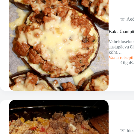
Aed
Baklažaanipi
Vahelduseks o
aastapäeva õht
kõht…
Vaata retsept
Baklažaanipit
OlgaK
Ide