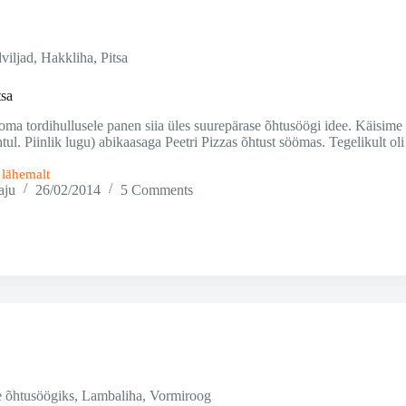
viljad
,
Hakkliha
,
Pitsa
tsa
ma tordihullusele panen siia üles suurepärase õhtusöögi idee. Käisime 
ul. Piinlik lugu) abikaasaga Peetri Pizzas õhtust söömas. Tegelikult oli m
i lähemalt
sa
aju
26/02/2014
5 Comments
e õhtusöögiks
,
Lambaliha
,
Vormiroog