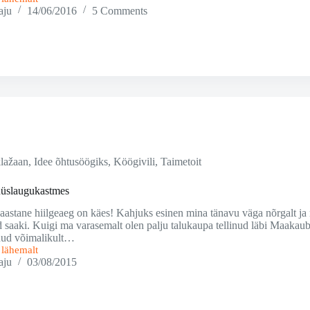
aju
14/06/2016
5 Comments
lažaan
,
Idee õhtusöögiks
,
Köögivili
,
Taimetoit
üüslaugukastmes
-aastane hiilgeaeg on käes! Kahjuks esinen mina tänavu väga nõrgalt ja
ud saaki. Kuigi ma varasemalt olen palju talukaupa tellinud läbi Maakaub
äinud võimalikult…
i lähemalt
aju
03/08/2015
stmes