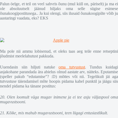
Palun öelge, et teil on veel sahvris õunu (mul küll on, päriselt) ja ma ei
ole absoluutselt jäänud hiljaks oma selle sügise esimese
õunakoogipostitusega.. Ja kui olengi, siis ilusaid õunakoogipilte võib ju
aastaringi vaadata, eks? EKS
Ma pole nii ammu lobisenud, et oleks taas aeg teile enne retseptini
jõudmist meelelahutust pakkuda.
Uuendasin siin hiljuti natuke
oma tutvustust
. Tundus kuidag
asjakohane parandada ära abielus olnud aastate arv, näiteks. Eputamise
(speller pakub “edutamise”? :D) mõttes või nii. Tegelikult jäi aga
tutvustuse täiendamisel mõte hoopis pidama kahel punktil ja jäägu siis
nendel pidama ka tänane postitus:
20. Olen loomult väga mugav inimene ja ei tee asju väljaspool oma
mugavustsooni.
21. Kõike, mis mahub mugavustsooni, teen liigagi entusiastlikult.