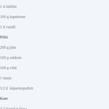
1 sl tärklist
100 g hapukoort
1 tl vanilli
Põhi
200 g jahu
100 g suhkrut
100 g võid
1 muna
1/2 tl küpsetuspulbrit
Kate
4-5 hapukat õuna