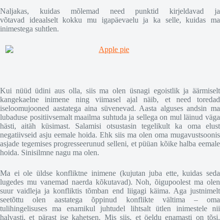
Naljakas, kuidas mõlemad need punktid kirjeldavad ja
võtavad ideaalselt kokku mu igapäevaelu ja ka selle, kuidas ma
inimestega suhtlen.
Kui nüüd üdini aus olla, siis ma olen üsnagi egoistlik ja äärmiselt
kangekaelne inimene ning viimasel ajal näib, et need toredad
iseloomujooned aastatega aina süvenevad. Aasta alguses andsin ma
lubaduse positiivsemalt maailma suhtuda ja sellega on mul läinud väga
hästi, aitäh küsimast. Salamisi otsustasin tegelikult ka oma elust
negatiivseid asju eemale hoida. Ehk siis ma olen oma mugavustsoonis
asjade tegemises progresseerunud selleni, et püüan kõike halba eemale
hoida. Sinisilmne nagu ma olen.
Ma ei ole üldse konfliktne inimene (kujutan juba ette, kuidas seda
lugedes mu vanemad naerda kõkutavad). Noh, õigupoolest ma olen
suur vaidleja ja konfliktis tõmban end liigagi käima. Aga justnimelt
seetõttu olen aastatega õppinud konflikte vältima – oma
tulihingelisuses ma enamikul juhtudel lihtsalt ütlen inimestele nii
halvasti, et pärast ise kahetsen. Mis siis, et öeldu enamasti on tõsi.