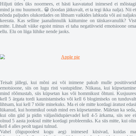
Hiljuti ütles üks noormees, et hästi kasvatatud inimesed ei mõistagi
mind ja mu huumorit.. 😀 (loodan jätkuvalt, et ta tegi ikka nalja). Nii et
nõnda paljudes olukordades on lihtsam vaikides lahkuda või asi naljaks
keerata. Kas selline jaanalinnulik käitumine on täiskasvanulik? Vist
mitte. Lihtsalt väike egoist minus ei taha negatiivseid emotsioone oma
ellu. Elu on liiga lühike nende jaoks.
Teisalt jällegi, kui mõni asi või inimene pakub mulle positiivseid
emotsioone, siis on lugu risti vastupidine. Niikaua, kui küpsetamine
mind rõõmustab, siis küpsetan kas või hommikust õhtuni. Kusjuures
kell 5 ärgata tordi kaunistamiseks või kell 6 blogimiseks on tunduvalt
lihtsam, kui kell 7 tööle minekuks. Ma ei ole mitte kordagi äratust edasi
lükanud, kui hommikul ootab mind ees küpsetamine. Mäletan ka seda,
kui olin giid ja pidin väljasõidupäevadel kell 4-5 ärkama, siis see ei
olnud 5 aasta jooksul mitte kordagi probleemiks. Ka siis mitte, kui olin
kell 4 alles peolt tagasi tulnud.
Vahel (õigupoolest kogu aeg) inimesed küsivad, kuidas ma