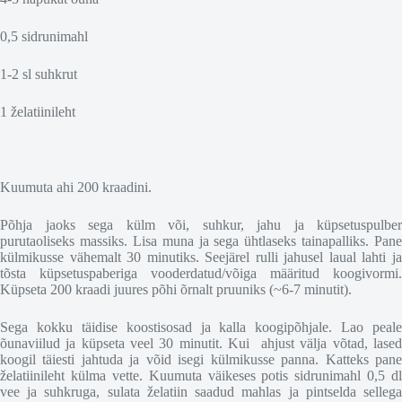
0,5 sidrunimahl
1-2 sl suhkrut
1 želatiinileht
Kuumuta ahi 200 kraadini.
Põhja jaoks sega külm või, suhkur, jahu ja küpsetuspulber
purutaoliseks massiks. Lisa muna ja sega ühtlaseks tainapalliks. Pane
külmikusse vähemalt 30 minutiks. Seejärel rulli jahusel laual lahti ja
tõsta küpsetuspaberiga vooderdatud/võiga määritud koogivormi.
Küpseta 200 kraadi juures põhi õrnalt pruuniks (~6-7 minutit).
Sega kokku täidise koostisosad ja kalla koogipõhjale. Lao peale
õunaviilud ja küpseta veel 30 minutit. Kui ahjust välja võtad, lased
koogil täiesti jahtuda ja võid isegi külmikusse panna. Katteks pane
želatiinileht külma vette. Kuumuta väikeses potis sidrunimahl 0,5 dl
vee ja suhkruga, sulata želatiin saadud mahlas ja pintselda sellega