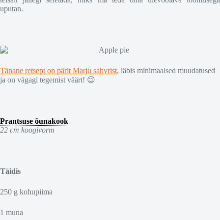
uputan.
Tänane retsept on pärit Marju sahvrist
, läbis minimaalsed muudatused
ja on vägagi tegemist väärt! 😉
Prantsuse õunakook
22 cm koogivorm
Täidis
250 g kohupiima
1 muna