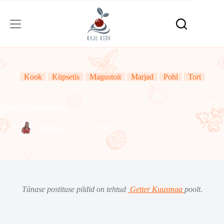
Skip
to
content
Kook
Küpsetis
Magustoit
Marjad
Pohl
Tort
Prantsuse õunakook
OlgaKaju
07/12/2015
Tänase postituse pildid on tehtud
Getter Kuusmaa
poolt.