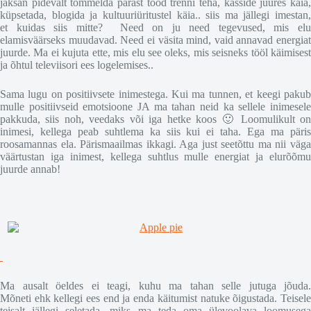
jaksan pidevalt tõmmelda pärast tööd trenni teha, kasside juures käia,
küpsetada, blogida ja kultuuriüritustel käia.. siis ma jällegi imestan,
et kuidas siis mitte? Need on ju need tegevused, mis elu
elamisväärseks muudavad. Need ei väsita mind, vaid annavad energiat
juurde. Ma ei kujuta ette, mis elu see oleks, mis seisneks tööl käimisest
ja õhtul televiisori ees logelemises..
Sama lugu on positiivsete inimestega. Kui ma tunnen, et keegi pakub
mulle positiivseid emotsioone JA ma tahan neid ka sellele inimesele
pakkuda, siis noh, veedaks või iga hetke koos 🙂 Loomulikult on
inimesi, kellega peab suhtlema ka siis kui ei taha. Ega ma päris
roosamannas ela. Pärismaailmas ikkagi. Aga just seetõttu ma nii väga
väärtustan iga inimest, kellega suhtlus mulle energiat ja elurõõmu
juurde annab!
Ma ausalt öeldes ei teagi, kuhu ma tahan selle jutuga jõuda.
Mõneti ehk kellegi ees end ja enda käitumist natuke õigustada. Teisele
teisalt jällegi seletada, miks ma teda oma ülevoolava loomusega