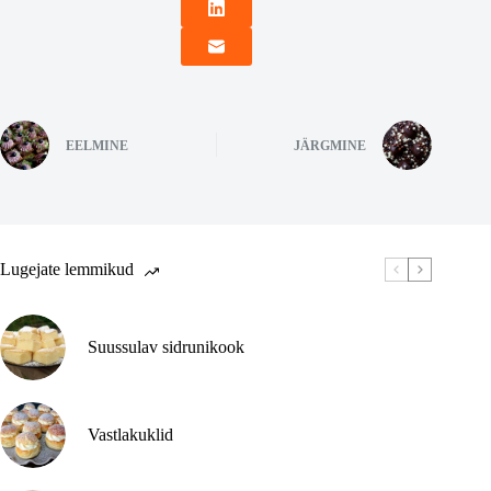
EELMINE
JÄRGMINE
Lugejate lemmikud
Suussulav sidrunikook
Vastlakuklid