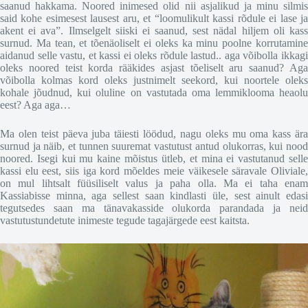
saanud hakkama. Noored inimesed olid nii asjalikud ja minu silmis
said kohe esimesest lausest aru, et “loomulikult kassi rõdule ei lase ja
akent ei ava”. Ilmselgelt siiski ei saanud, sest nädal hiljem oli kass
surnud. Ma tean, et tõenäoliselt ei oleks ka minu poolne korrutamine
aidanud selle vastu, et kassi ei oleks rõdule lastud.. aga võibolla ikkagi
oleks noored teist korda rääkides asjast tõeliselt aru saanud? Aga
võibolla kolmas kord oleks justnimelt seekord, kui noortele oleks
kohale jõudnud, kui oluline on vastutada oma lemmiklooma heaolu
eest? Aga aga…
Ma olen teist päeva juba täiesti löödud, nagu oleks mu oma kass ära
surnud ja näib, et tunnen suuremat vastutust antud olukorras, kui nood
noored. Isegi kui mu kaine mõistus ütleb, et mina ei vastutanud selle
kassi elu eest, siis iga kord mõeldes meie väikesele säravale Oliviale,
on mul lihtsalt füüsiliselt valus ja paha olla. Ma ei taha enam
Kassiabisse minna, aga sellest saan kindlasti üle, sest ainult edasi
tegutsedes saan ma tänavakasside olukorda parandada ja neid
vastutustundetute inimeste tegude tagajärgede eest kaitsta.