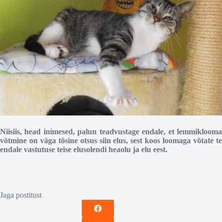
Niisiis, head inimesed, palun teadvustage endale, et lemmiklooma
võtmine on väga tõsine otsus siin elus, sest koos loomaga võtate te
endale vastutuse teise elusolendi heaolu ja elu eest.
Jaga postitust