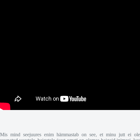
Mis mind seejuures enim hämmastab on see, et minu jutt ei ole