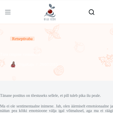
Skip
to
content
Retseptivaba
Täna räägime vastutusest
OlgaKaju
29/07/2015
Tänane postitus on tõestuseks sellele, et pill tuleb pika ilu peale.
Ma ei ole sentimentaalne inimene. Jah, olen äärmiselt emotsionaalne ja
näitan pea kõiki emotsioone välja igal võimalusel, aga ma ei räägi