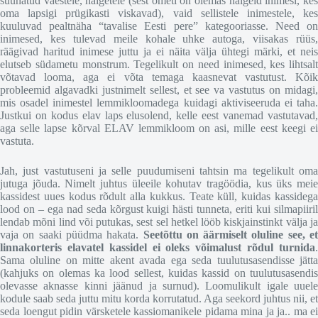
suunatud vaestele, haigetele (sest ometi on olemas haigeid inimesi, kes
oma lapsigi prügikasti viskavad), vaid sellistele inimestele, kes
kuuluvad pealtnäha “tavalise Eesti pere” kategooriasse. Need on
inimesed, kes tulevad meile kohale uhke autoga, viisakas rüüs,
räägivad haritud inimese juttu ja ei näita välja ühtegi märki, et neis
elutseb südametu monstrum. Tegelikult on need inimesed, kes lihtsalt
võtavad looma, aga ei võta temaga kaasnevat vastutust. Kõik
probleemid algavadki justnimelt sellest, et see va vastutus on midagi,
mis osadel inimestel lemmikloomadega kuidagi aktiviseeruda ei taha.
Justkui on kodus elav laps elusolend, kelle eest vanemad vastutavad,
aga selle lapse kõrval ELAV lemmikloom on asi, mille eest keegi ei
vastuta.
Jah, just vastutuseni ja selle puudumiseni tahtsin ma tegelikult oma
jutuga jõuda. Nimelt juhtus üleeile kohutav tragöödia, kus üks meie
kassidest uues kodus rõdult alla kukkus. Teate küll, kuidas kassidega
lood on – ega nad seda kõrgust kuigi hästi tunneta, eriti kui silmapiiril
lendab mõni lind või putukas, sest sel hetkel lööb kiskjainstinkt välja ja
vaja on saaki püüdma hakata.
Seetõttu on äärmiselt oluline see, et
linnakorteris elavatel kassidel ei oleks võimalust rõdul turnida
.
Sama oluline on mitte akent avada ega seda tuulutusasendisse jätta
(kahjuks on olemas ka lood sellest, kuidas kassid on tuulutusasendis
olevasse aknasse kinni jäänud ja surnud). Loomulikult igale uuele
kodule saab seda juttu mitu korda korrutatud. Aga seekord juhtus nii, et
seda loengut pidin värsketele kassiomanikele pidama mina ja ja.. ma ei