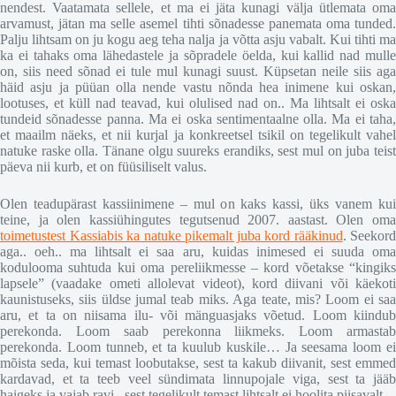
nendest. Vaatamata sellele, et ma ei jäta kunagi välja ütlemata oma
arvamust, jätan ma selle asemel tihti sõnadesse panemata oma tunded.
Palju lihtsam on ju kogu aeg teha nalja ja võtta asju vabalt. Kui tihti ma
ka ei tahaks oma lähedastele ja sõpradele öelda, kui kallid nad mulle
on, siis need sõnad ei tule mul kunagi suust. Küpsetan neile siis aga
häid asju ja püüan olla nende vastu nõnda hea inimene kui oskan,
lootuses, et küll nad teavad, kui olulised nad on.. Ma lihtsalt ei oska
tundeid sõnadesse panna. Ma ei oska sentimentaalne olla. Ma ei taha,
et maailm näeks, et nii kurjal ja konkreetsel tsikil on tegelikult vahel
natuke raske olla. Tänane olgu suureks erandiks, sest mul on juba teist
päeva nii kurb, et on füüsiliselt valus.
Olen teadupärast kassiinimene – mul on kaks kassi, üks vanem kui
teine, ja olen kassiühingutes tegutsenud 2007. aastast. Olen oma
toimetustest Kassiabis ka natuke pikemalt juba kord rääkinud
. Seekord
aga.. oeh.. ma lihtsalt ei saa aru, kuidas inimesed ei suuda oma
kodulooma suhtuda kui oma pereliikmesse – kord võetakse “kingiks
lapsele” (vaadake ometi allolevat videot), kord diivani või käekoti
kaunistuseks, siis üldse jumal teab miks. Aga teate, mis? Loom ei saa
aru, et ta on niisama ilu- või mänguasjaks võetud. Loom kiindub
perekonda. Loom saab perekonna liikmeks. Loom armastab
perekonda. Loom tunneb, et ta kuulub kuskile… Ja seesama loom ei
mõista seda, kui temast loobutakse, sest ta kakub diivanit, sest emmed
kardavad, et ta teeb veel sündimata linnupojale viga, sest ta jääb
haigeks ja vajab ravi.. sest tegelikult temast lihtsalt ei hoolita piisavalt.