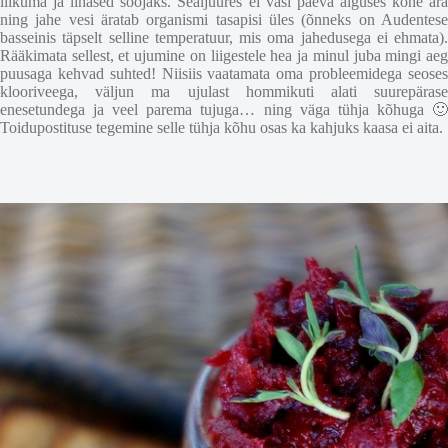
liikuma ja lihased soojaks. Sealjuures ei väsi päeva alguses kohe ära
ning jahe vesi äratab organismi tasapisi üles (õnneks on Audentese
basseinis täpselt selline temperatuur, mis oma jahedusega ei ehmata).
Rääkimata sellest, et ujumine on liigestele hea ja minul juba mingi aeg
puusaga kehvad suhted! Niisiis vaatamata oma probleemidega seoses
klooriveega, väljun ma ujulast hommikuti alati suurepärase
enesetundega ja veel parema tujuga… ning väga tühja kõhuga 🙂
Toidupostituse tegemine selle tühja kõhu osas ka kahjuks kaasa ei aita.