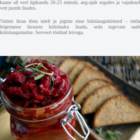
kaane all veel ligikaudu 20-25 minutit, aeg-ajalt segades ja vajadusel
vett juurde lisades.
Valmis ikraa tõsta tulelt ja pigista sisse küüslauguküüned – mida
leigemasse ikraasse küüslauku lisada, seda tugevam saab
küüslaugumaitse. Serveeri röstitud leivaga.