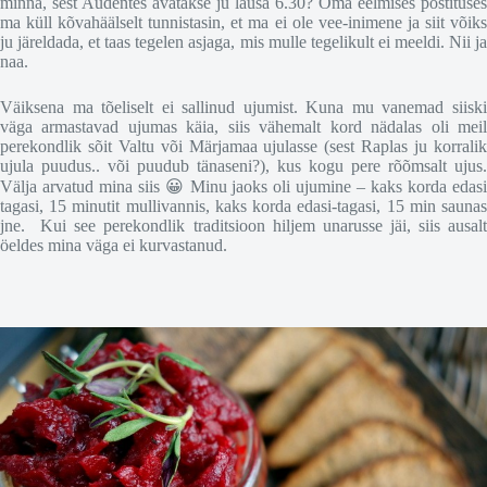
minna, sest Audentes avatakse ju lausa 6.30? Oma eelmises postituses
ma küll kõvahäälselt tunnistasin, et ma ei ole vee-inimene ja siit võiks
ju järeldada, et taas tegelen asjaga, mis mulle tegelikult ei meeldi. Nii ja
naa.
Väiksena ma tõeliselt ei sallinud ujumist. Kuna mu vanemad siiski
väga armastavad ujumas käia, siis vähemalt kord nädalas oli meil
perekondlik sõit Valtu või Märjamaa ujulasse (sest Raplas ju korralik
ujula puudus.. või puudub tänaseni?), kus kogu pere rõõmsalt ujus.
Välja arvatud mina siis 😀 Minu jaoks oli ujumine – kaks korda edasi
tagasi, 15 minutit mullivannis, kaks korda edasi-tagasi, 15 min saunas
jne. Kui see perekondlik traditsioon hiljem unarusse jäi, siis ausalt
öeldes mina väga ei kurvastanud.