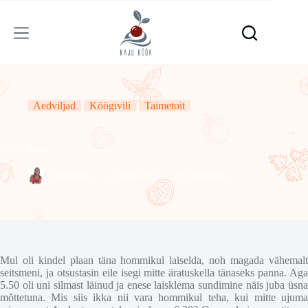
Skip
to
content
Aedviljad
Köögivili
Taimetoit
Peedi ikraa
OlgaKaju
22/04/2015
2 Comments
Mul oli kindel plaan täna hommikul laiselda, noh magada vähemalt
seitsmeni, ja otsustasin eile isegi mitte äratuskella tänaseks panna. Aga
5.50 oli uni silmast läinud ja enese laisklema sundimine näis juba üsna
mõttetuna. Mis siis ikka nii vara hommikul teha, kui mitte ujuma