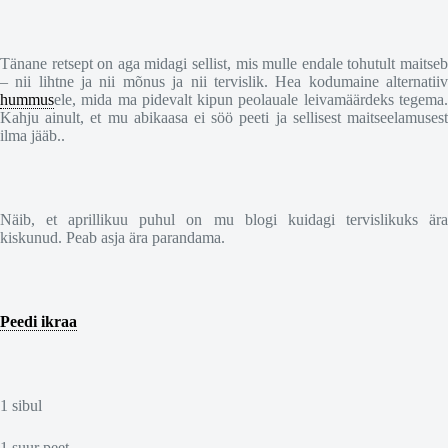
Tänane retsept on aga midagi sellist, mis mulle endale tohutult maitseb
– nii lihtne ja nii mõnus ja nii tervislik. Hea kodumaine alternatiiv
hummus
ele, mida ma pidevalt kipun peolauale leivamäärdeks tegema.
Kahju ainult, et mu abikaasa ei söö peeti ja sellisest maitseelamusest
ilma jääb..
Näib, et aprillikuu puhul on mu blogi kuidagi tervislikuks ära
kiskunud. Peab asja ära parandama.
Peedi ikraa
1 sibul
1 suur peet