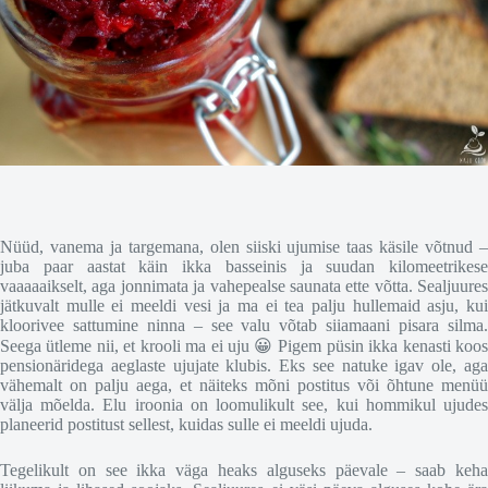
Nüüd, vanema ja targemana, olen siiski ujumise taas käsile võtnud –
juba paar aastat käin ikka basseinis ja suudan kilomeetrikese
vaaaaaikselt, aga jonnimata ja vahepealse saunata ette võtta. Sealjuures
jätkuvalt mulle ei meeldi vesi ja ma ei tea palju hullemaid asju, kui
kloorivee sattumine ninna – see valu võtab siiamaani pisara silma.
Seega ütleme nii, et krooli ma ei uju 😀 Pigem püsin ikka kenasti koos
pensionäridega aeglaste ujujate klubis. Eks see natuke igav ole, aga
vähemalt on palju aega, et näiteks mõni postitus või õhtune menüü
välja mõelda. Elu iroonia on loomulikult see, kui hommikul ujudes
planeerid postitust sellest, kuidas sulle ei meeldi ujuda.
Tegelikult on see ikka väga heaks alguseks päevale – saab keha