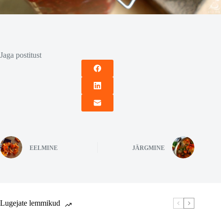
Jaga postitust
EELMINE
JÄRGMINE
Lugejate lemmikud