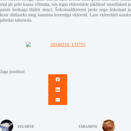
mul jäi prits kaasa võtmata, siis tegin ekleeridele piklikud sisselõiked ja
panin lusikaga täidist sisse). Šokolaadikreemi jaoks sega šokolaad ja
koor ühtlaseks ning kaunista kreemiga ekleerid. Lase ekleeridel natuke
jahedas taheneda.
Jaga postitust
EELMINE
JÄRGMINE