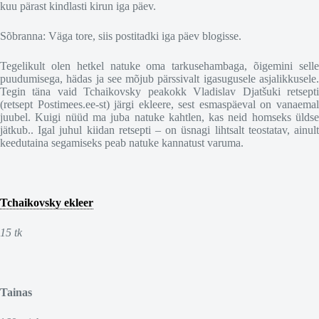
kuu pärast kindlasti kirun iga päev.
Sõbranna: Väga tore, siis postitadki iga päev blogisse.
Tegelikult olen hetkel natuke oma tarkusehambaga, õigemini selle
puudumisega, hädas ja see mõjub pärssivalt igasugusele asjalikkusele.
Tegin täna vaid Tchaikovsky peakokk Vladislav Djatšuki retsepti
(retsept Postimees.ee-st) järgi ekleere, sest esmaspäeval on vanaemal
juubel. Kuigi nüüd ma juba natuke kahtlen, kas neid homseks üldse
jätkub.. Igal juhul kiidan retsepti – on üsnagi lihtsalt teostatav, ainult
keedutaina segamiseks peab natuke kannatust varuma.
Tchaikovsky ekleer
15 tk
Tainas