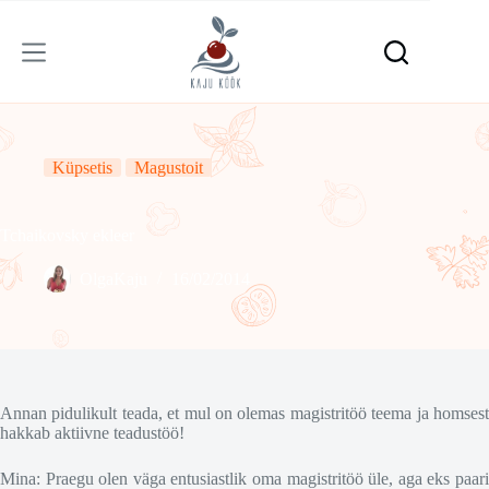
Skip
to
content
Küpsetis
Magustoit
Tchaikovsky ekleer
OlgaKaju
16/02/2014
Annan pidulikult teada, et mul on olemas magistritöö teema ja homsest
hakkab aktiivne teadustöö!
Mina: Praegu olen väga entusiastlik oma magistritöö üle, aga eks paari