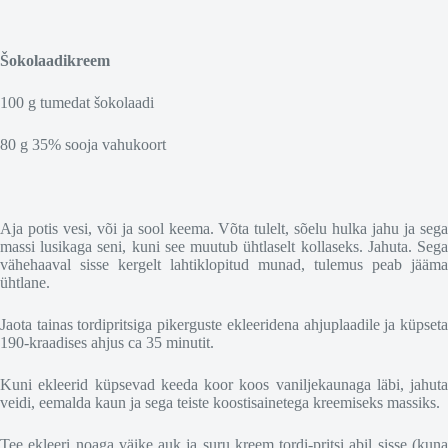
Šokolaadikreem
100 g tumedat šokolaadi
80 g 35% sooja vahukoort
Aja potis vesi, või ja sool keema. Võta tulelt, sõelu hulka jahu ja sega
massi lusikaga seni, kuni see muutub ühtlaselt kollaseks. Jahuta. Sega
vähehaaval sisse kergelt lahtiklopitud munad, tulemus peab jääma
ühtlane.
Jaota tainas tordipritsiga pikerguste ekleeridena ahjuplaadile ja küpseta
190-kraadises ahjus ca 35 minutit.
Kuni ekleerid küpsevad keeda koor koos vaniljekaunaga läbi, jahuta
veidi, eemalda kaun ja sega teiste koostisainetega kreemiseks massiks.
Tee ekleeri noaga väike auk ja suru kreem tordi-pritsi abil sisse (kuna