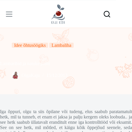
Skip
to
content
Idee õhtusöögiks
Lambaliha
Lambaribid ja natuke jonni
OlgaKaju
15/12/2013
Iga õppuri, olgu ta siis õpilane või tudeng, elus saabub paratamatult
hetk, mil ta tunneb, et enam ei jaksa ja palju kergem oleks loobuda.. ja
see hetk saabub üllatavalt eranditult enne iga kontrolltööd või eksamit.
See on see hetk, mil mõtled, et käigu kõik õppejõud seenele, seda