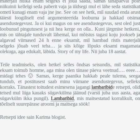
materjali hulka enam selgeks ei jõua saada, samas tänapäeval pole
niikuinii kellelgi seda paberit vaja ja üldsegi mul ei lähe seda statistikat
ometi kunagi enam vaja jne jne. See on see hetk, mil suudad enda arust
täiesti loogiliselt end argumenteerida loobuma ja hakkad otsima
asendustegevust. Ja oi kui magus on see asendustegevus, sest oled just
loobunud pingutusest ja nii hea kerge on olla.. Kuni järgmise hetkeni,
mis on tähtajale tunduvalt lähemal, kui mõistus tagasi koju jookseb ja
algavad viimased 24 h enne eksamit, mil hambad ristis materjali
selgeks jõuab veel teha… ja siis kõige lõpuks eksami magamata
olekuga, aga edukalt, läbida. Story of my life. Nii juba 18 aastat.
Teile teadmiseks, olen hetkel selles õndsas seisundis, mil statistika
eksam toimub homme, aga mina olen tänase päeva veetnud…. eeee…
midagi tehes 🙂 Samas, kerge paanika hakkab peale tulema, seega
tundub, et postitusest saab minu viimane asendustegevus, selleks
korraks. Tänastest toitudest esimesena jagangi
lambaribid
e retsepti, olid
teised mul liiga kauaks sügavkülma jäänud (varsti juba uus aasta, aga
sügavkülm ikka pungil).
Lambaribid
, mis maitsestatud korralikult, on
tõeliselt suurepärase aroomi ja maitsega söök!
Retsepti idee sain Karima blogist.