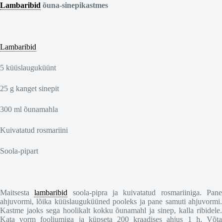
Lambaribid
õuna-sinepikastmes
Lambaribid
5 küüslauguküünt
25 g kanget sinepit
300 ml õunamahla
Kuivatatud rosmariini
Soola-pipart
Maitsesta
lambaribid
soola-pipra ja kuivatatud rosmariiniga. Pan
ahjuvormi, lõika küüslauguküüned pooleks ja pane samuti ahjuvormi.
Kastme jaoks sega hoolikalt kokku õunamahl ja sinep, kalla ribidele.
Kata vorm fooliumiga ja küpseta 200 kraadises ahjus 1 h. Võta