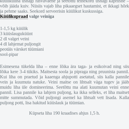
küülikuliha üsnagi rasvavaene ja seetõttu teinekord üsnagi kapriisne –
võib jääda kuiv. Niisiis vajab liha pikaaegset hautamist, et ikkagi hõrk
ja pehme saaks. Seekord serveerisin küülikut kuskussiga.
Küülikupraad
valge veiniga
1-1,5 kg küülik
3 küüslauguküünt
2 dl valget veini
4 dl lahjemat puljongit
peotäis värsket tüümiani
sool-pipar
Esimesena tükelda liha – enne lõika ära taga- ja esikoivad ning siis
lõika kere 3-4 tükiks. Maitsesta soola ja pipraga ning pruunista pannil.
Kui liha on praetud ja kaaenga ahjupotti asetatud, siis kalla pannile
vein ja kuumuta natuke. Veini maitse on lihtsalt väga tugev ja jääb
muidu liha üle domineerima. Seetõttu ma alati kuumutan veini enne
pannil. Lisa pannile ka lahjem puljong, ka ikka selleks, et liha maitset
mitte summutada. Võid puljongi asemel ka lihtsalt vett lisada. Kalla
puljong potti, lisa hakitud küüslauk ja tüümian.
Küpseta liha 190 kraadises ahjus 1,5 h.