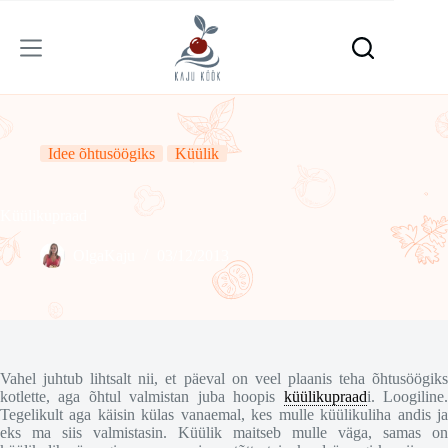
Skip
to
content
Idee õhtusöögiks
Küülik
Küülikupraad
OlgaKaju
03/12/2013
Vahel juhtub lihtsalt nii, et päeval on veel plaanis teha õhtusöögiks
kotlette, aga õhtul valmistan juba hoopis
küülikupraad
i. Loogiline
Tegelikult aga käisin külas vanaemal, kes mulle küülikuliha andis ja
eks ma siis valmistasin. Küülik maitseb mulle väga, samas on