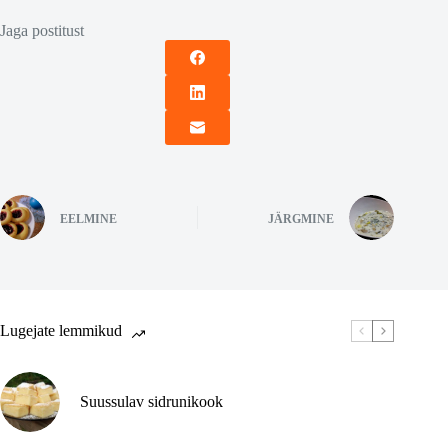
Jaga postitust
EELMINE
JÄRGMINE
Lugejate lemmikud
Suussulav sidrunikook