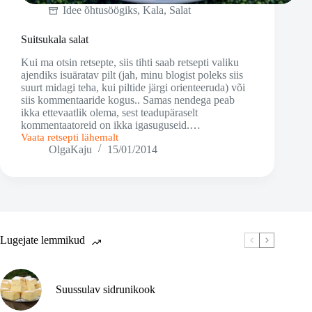
Idee õhtusöögiks
,
Kala
,
Salat
Suitsukala salat
Kui ma otsin retsepte, siis tihti saab retsepti valiku
ajendiks isuäratav pilt (jah, minu blogist poleks siis
suurt midagi teha, kui piltide järgi orienteeruda) või
siis kommentaaride kogus.. Samas nendega peab
ikka ettevaatlik olema, sest teadupäraselt
kommentaatoreid on ikka igasuguseid.…
Vaata retsepti lähemalt
Suitsukala
OlgaKaju
15/01/2014
salat
Lugejate lemmikud
Suussulav sidrunikook