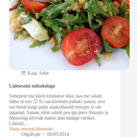
Kala
,
Salat
Läätsesalat suitsukalaga
Vahepeal mu käest küsitakse ikka, kas me salatit
üldse ei söö 🙂 Ei saa küsimist pahaks panna, sest
ma tõesti kuigi palju asjakohaseid retsepte ei ole
jaganud. Samas söön salatit pea iga päev lõunaks ja
õhtusöögi kõrvale hakin alati midagi värsket.
Lihtsalt,…
Vaata retsepti lähemalt
Läätsesalat
OlgaKaju
06/05/2014
suitsukalaga