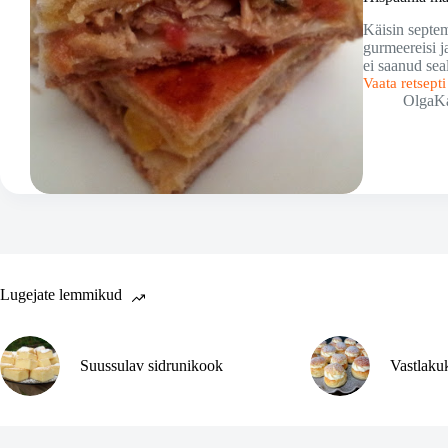
Käisin septem
gurmeereisi j
ei saanud sea
Vaata retsept
Hispaania
OlgaK
maitseelamus
ja
Galicia
tuunikalapiru
Lugejate lemmikud
Suussulav sidrunikook
Vastlaku