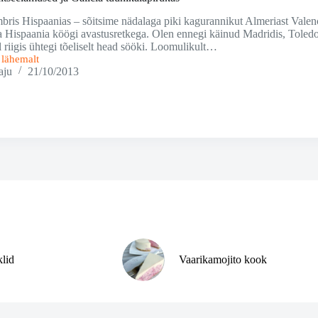
bris Hispaanias – sõitsime nädalaga piki kagurannikut Almeriast Valenci
a Hispaania köögi avastusretkega. Olen ennegi käinud Madridis, Toledo
l riigis ühtegi tõeliselt head sööki. Loomulikult…
i lähemalt
aju
21/10/2013
ed
kas
klid
Vaarikamojito kook