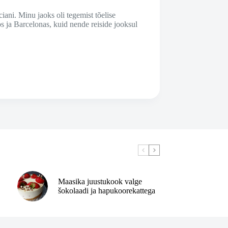
ani. Minu jaoks oli tegemist tõelise
s ja Barcelonas, kuid nende reiside jooksul
Maasika juustukook valge
šokolaadi ja hapukoorekattega