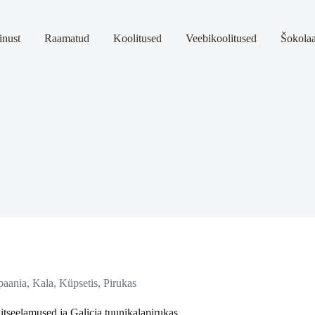
nust
Raamatud
Koolitused
Veebikoolitused
Šokola
paania
,
Kala
,
Küpsetis
,
Pirukas
tseelamused ja Galicia tuunikalapirukas