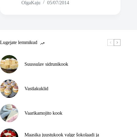
OlgaKaju
05/07/2014
peekoni
ja
suitsujuustuga
(ehk
imeline
laupäev
pildis)
Lugejate lemmikud
Suussulav sidrunikook
Vastlakuklid
Vaarikamojito kook
Maasika juustukook valge šokolaadi ja