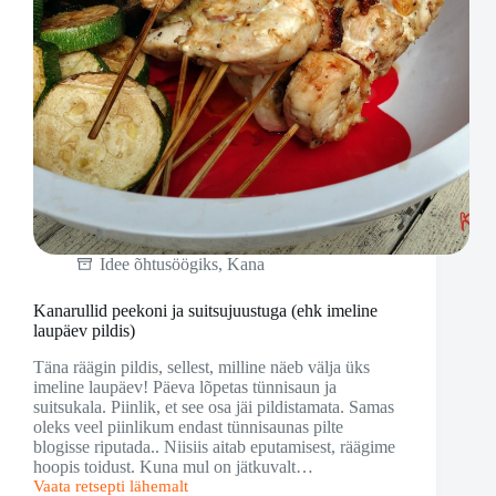
Idee õhtusöögiks
,
Kana
Kanarullid peekoni ja suitsujuustuga (ehk imeline
laupäev pildis)
Täna räägin pildis, sellest, milline näeb välja üks
imeline laupäev! Päeva lõpetas tünnisaun ja
suitsukala. Piinlik, et see osa jäi pildistamata. Samas
oleks veel piinlikum endast tünnisaunas pilte
blogisse riputada.. Niisiis aitab eputamisest, räägime
hoopis toidust. Kuna mul on jätkuvalt…
Vaata retsepti lähemalt
Kanarullid