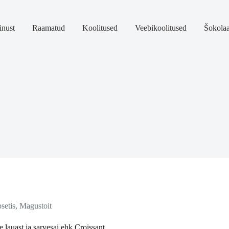
nust
Raamatud
Koolitused
Veebikoolitused
Šokola
setis
,
Magustoit
 lauast ja sarvesai ehk Croissant