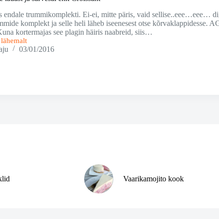
 endale trummikomplekti. Ei-ei, mitte päris, vaid sellise..eee…eee… dig
mmide komplekt ja selle heli läheb iseenesest otse kõrvaklappidesse. 
 Kuna kortermajas see plagin häiris naabreid, siis…
i lähemalt
e
aju
03/01/2016
klid
Vaarikamojito kook