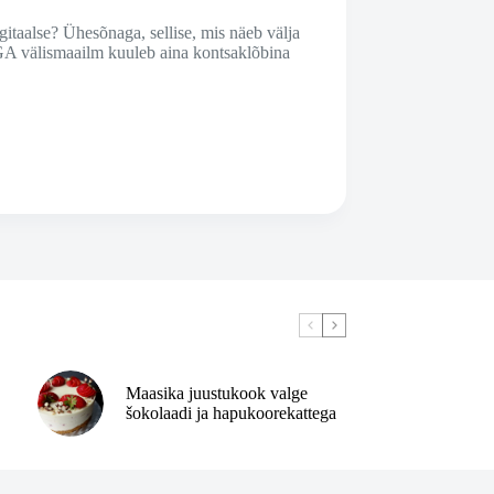
itaalse? Ühesõnaga, sellise, mis näeb välja
AGA välismaailm kuuleb aina kontsaklõbina
Maasika juustukook valge
šokolaadi ja hapukoorekattega